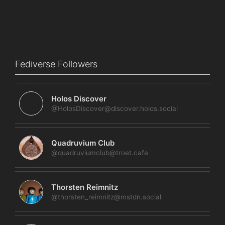
Fediverse Followers
Holos Discover
@HolosDiscover@discover.holos.social
Quadruvium Club
@quadruviumclub@troet.cafe
Thorsten Reimnitz
@thorsten_reimnitz@mstdn.social