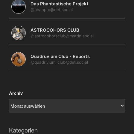
Das Phantastische Projekt
@phanpro@det.social
ASTROCOHORS CLUB
@astrocohorsclub@mstdn.social
Quadruvium Club - Reports
@quadrivium_club@det.social
Archiv
Kategorien