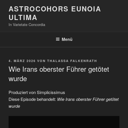
Zum
ASTROCOHORS EUNOIA
Inhalt
ULTIMA
springen
In Varietate Concordia
Menü
VERÖFFENTLICHT
4. MÄRZ 2026
VON
THALASSA FALKENRATH
AM
Wie Irans oberster Führer getötet
wurde
Produziert von Simplicissimus
Diese Episode behandelt:
Wie Irans oberster Führer getötet
wurde
„Wie
Irans
oberster