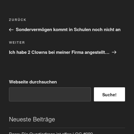
Beitragsnavigation
Vorheriger
ZURÜCK
Beitrag
Sondervermögen kommt in Schulen noch nicht an
Nächster
WEITER
Beitrag
Ich habe 2 Clowns bei meiner Firma angestellt…
Webseite durchsuchen
Suche!
Neueste Beiträge
Bonn: Die Quartierfrage ist offen | QC #089