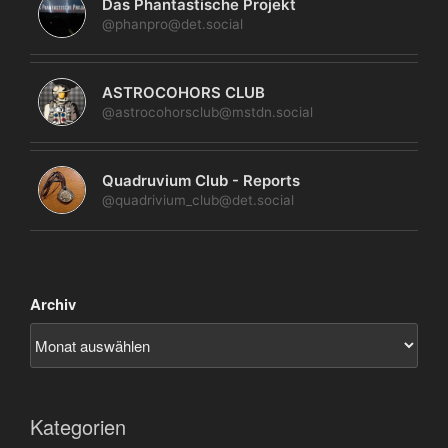
Das Phantastische Projekt
@phanpro@det.social
ASTROCOHORS CLUB
@astrocohorsclub@mstdn.social
Quadruvium Club - Reports
@quadrivium_club@det.social
Archiv
Kategorien