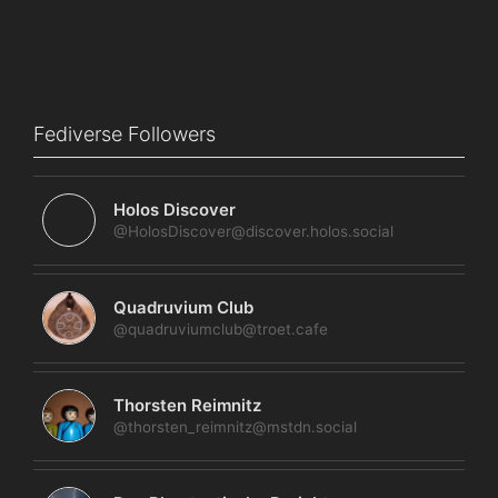
Fediverse Followers
Holos Discover
@HolosDiscover@discover.holos.social
Quadruvium Club
@quadruviumclub@troet.cafe
Thorsten Reimnitz
@thorsten_reimnitz@mstdn.social