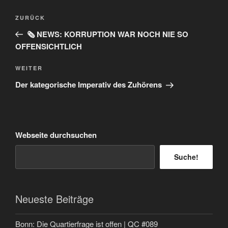
Beitragsnavigation
Vorheriger
ZURÜCK
Beitrag
🗞️ NEWS: KORRUPTION WAR NOCH NIE SO
OFFENSICHTLICH
Nächster
WEITER
Beitrag
Der kategorische Imperativ des Zuhörens
Webseite durchsuchen
Suche!
Neueste Beiträge
Bonn: Die Quartierfrage ist offen | QC #089