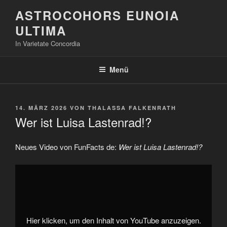
Zum
ASTROCOHORS EUNOIA
Inhalt
ULTIMA
springen
In Varietate Concordia
Menü
VERÖFFENTLICHT
14. MÄRZ 2026
VON
THALASSA FALKENRATH
AM
Wer ist Luisa Lastenrad!?
Neues Video von FunFacts de:
Wer ist Luisa Lastenrad!?
„Wer
ist
Luisa
Lastenrad!?“
von
YouTube
anzeigen
Hier klicken, um den Inhalt von YouTube anzuzeigen.