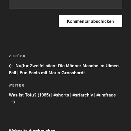
Beitragsnavigation
Vorheriger
ZURÜCK
Beitrag
Nu(h)r Zweifel säen: Die Männer-Masche im Ulmen-
Fall | Fun Facts mit Marlo Grosshardt
Nächster
WEITER
Beitrag
Was ist Tofu? (1985) | #shorts | #srfarchiv | #umfrage
Webseite durchsuchen