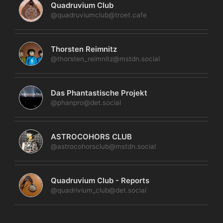
Quadruvium Club
@quadruviumclub@troet.cafe
Thorsten Reimnitz
@thorsten_reimnitz@mstdn.social
Das Phantastische Projekt
@phanpro@det.social
ASTROCOHORS CLUB
@astrocohorsclub@mstdn.social
Quadruvium Club - Reports
@quadrivium_club@det.social