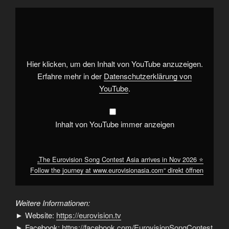
„The
Eurovision
Song
Contest
Asia
arrives
in
Nov
Hier klicken, um den Inhalt von YouTube anzuzeigen.
2026
⭐
Erfahre mehr in der
Datenschutzerklärung von
Follow
YouTube
.
the
journey
at
www.eurovisionasia.com“
von
Inhalt von YouTube immer anzeigen
YouTube
anzeigen
„The Eurovision Song Contest Asia arrives in Nov 2026 ⭐
Follow the journey at www.eurovisionasia.com“ direkt öffnen
Weitere Informationen:
► Website:
https://eurovision.tv
► Facebook:
https://facebook.com/EurovisionSongContest