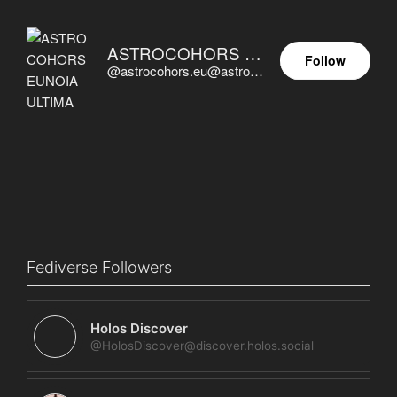
ASTROCOHORS EUNOIA ULTIMA
Follow
@astrocohors.eu@astrocohors.eu
Fediverse Followers
Holos Discover
@HolosDiscover@discover.holos.social