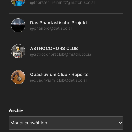
@thorsten_reimnitz@mstdn.social
Das Phantastische Projekt
@phanpro@det.social
ASTROCOHORS CLUB
@astrocohorsclub@mstdn.social
Quadruvium Club - Reports
@quadrivium_club@det.social
Archiv