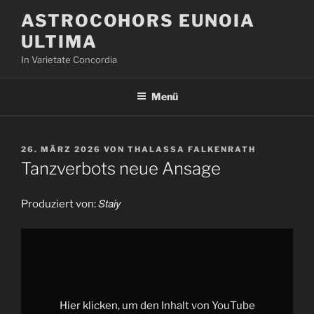
Zum
ASTROCOHORS EUNOIA
Inhalt
ULTIMA
springen
In Varietate Concordia
Menü
VERÖFFENTLICHT
26. MÄRZ 2026
VON
THALASSA FALKENRATH
AM
Tanzverbots neue Ansage
Staiy
Produziert von:
„Tanzverbots
neue
Ansage“
von
YouTube
anzeigen
Hier klicken, um den Inhalt von YouTube