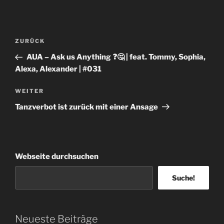
Beitragsnavigation
Vorheriger
ZURÜCK
Beitrag
AUA – Ask us Anything ❓🤔 | feat. Tommy, Sophia,
Alexa, Alexander | #031
Nächster
WEITER
Beitrag
Tanzverbot ist zurück mit einer Ansage
Webseite durchsuchen
Suche!
Neueste Beiträge