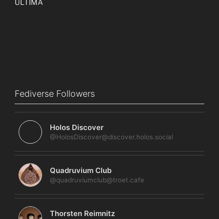
Fediverse Followers
Holos Discover
@HolosDiscover@discover.holos.social
Quadruvium Club
@quadruviumclub@troet.cafe
Thorsten Reimnitz