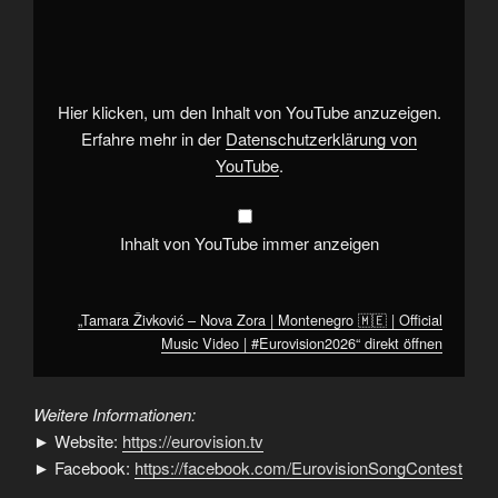
Živković
–
Nova
Zora
|
Montenegro
🇲🇪
Hier klicken, um den Inhalt von YouTube anzuzeigen.
|
Official
Erfahre mehr in der
Datenschutzerklärung von
Music
YouTube
.
Video
|
#Eurovision2026“
von
YouTube
Inhalt von YouTube immer anzeigen
anzeigen
„Tamara Živković – Nova Zora | Montenegro 🇲🇪 | Official
Music Video | #Eurovision2026“ direkt öffnen
Weitere Informationen:
► Website:
https://eurovision.tv
► Facebook:
https://facebook.com/EurovisionSongContest