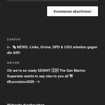
Beitragsnavigation
Vorheriger
ZURÜCK
Beitrag
🗞️ NEWS: Linke, Grüne, SPD & CDU arbeiten gegen
die AfD!
Nächster
WEITER
Beitrag
Oh we’re so ready SENHIT 🇸🇲 The San Marino
Superstar wants to say ciao to you all 👋
#Eurovision2026
Webseite durchsuchen