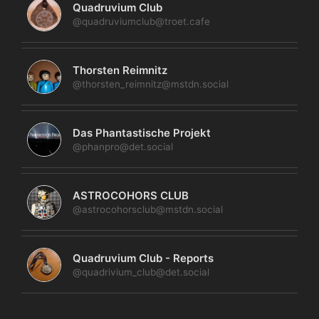
Quadruvium Club
@quadruviumclub@troet.cafe
Thorsten Reimnitz
@thorsten_reimnitz@mstdn.social
Das Phantastische Projekt
@phanpro@det.social
ASTROCOHORS CLUB
@astrocohorsclub@mstdn.social
Quadruvium Club - Reports
@quadrivium_club@det.social