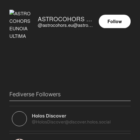
ASTROCOHORS EUNOIA ULTIMA
Follow
@astrocohors.eu@astrocohors.eu
Fediverse Followers
Holos Discover
@HolosDiscover@discover.holos.social