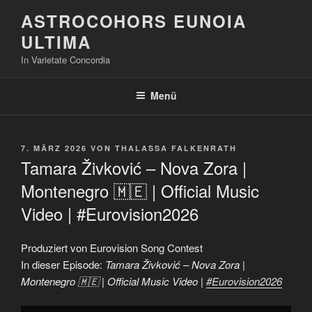
Zum
ASTROCOHORS EUNOIA
Inhalt
ULTIMA
springen
In Varietate Concordia
Menü
VERÖFFENTLICHT
7. MÄRZ 2026
VON
THALASSA FALKENRATH
AM
Tamara Živković – Nova Zora |
Montenegro 🇲🇪 | Official Music
Video | #Eurovision2026
Produziert von Eurovision Song Contest
In dieser Episode:
Tamara Živković – Nova Zora |
Montenegro 🇲🇪 | Official Music Video |
#Eurovision2026
„Tamara