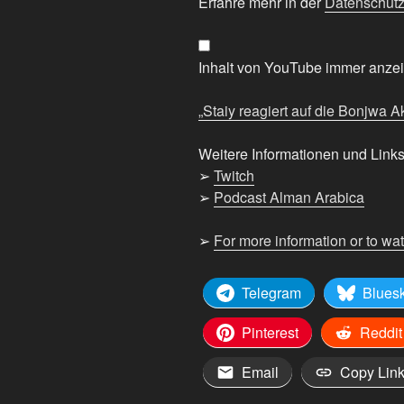
reagiert
Erfahre mehr in der
Datenschutz
auf
die
Bonjwa
Inhalt von YouTube immer anze
Aktionärsversammlung
2026“
„Staiy reagiert auf die Bonjwa 
von
YouTube
Weitere Informationen und Links
anzeigen
➢
Twitch
➢
Podcast Alman Arabica
➢
For more information or to wa
Telegram
Blues
Pinterest
Reddit
Email
Copy Lin