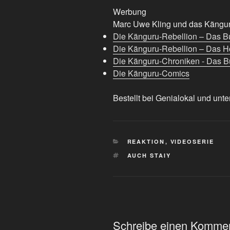
Werbung
Marc Uwe Kling und das Känguru
Die Känguru-Rebellion – Das B
Die Känguru-Rebellion – Das H
Die Känguru-Chroniken - Das Bu
Die Känguru-Comics
Bestellt bei Genialokal und unte
KATEGORIEN
REAKTION
,
VIDEOSERIE
SCHLAGWÖRTER
AUCH STAIY
Schreibe einen Komme