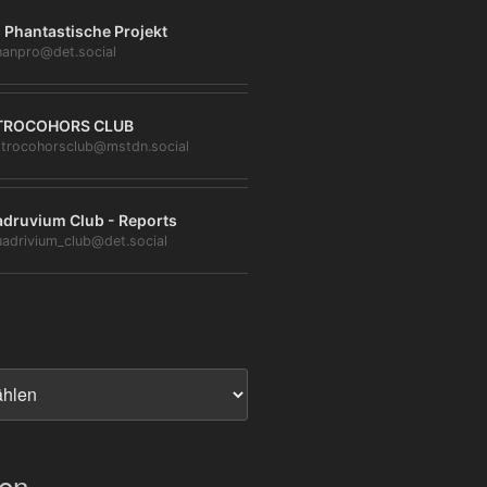
 Phantastische Projekt
anpro@det.social
TROCOHORS CLUB
trocohorsclub@mstdn.social
druvium Club - Reports
adrivium_club@det.social
ien