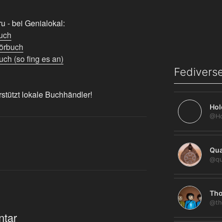
 - bei Genialokal:
uch
örbuch
ch (so fing es an)
Fediverse
rstützt lokale Buchhändler!
Hol
Qua
@qu
Tho
@th
ntar