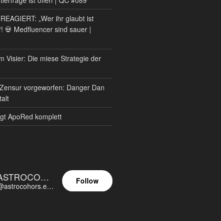
AGIERT: „Wer ihr glaubt ist
?! 💀 Medfluencer sind sauer |
m Visier: Die miese Strategie der
Zensur vorgeworfen: Danger Dan
alt
gt ApoRed komplett
ASTROCOHORS EUNOIA ULTIMA
Follow
@astrocohors.eu@astrocohors.eu