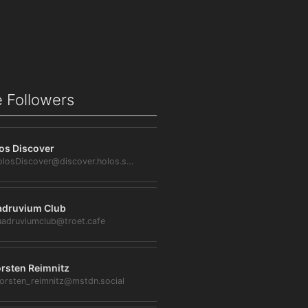
 Followers
os Discover
@HolosDiscover@discover.holos.social
druvium Club
adruviumclub@troet.cafe
rsten Reimnitz
orsten_reimnitz@mstdn.social