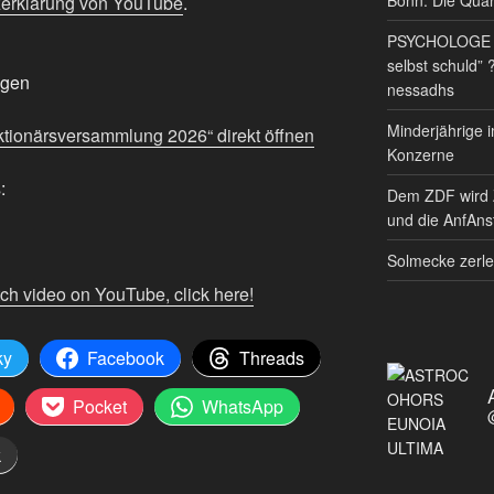
erklärung von YouTube
.
PSYCHOLOGE RE
selbst schuld” 
igen
nessadhs
Minderjährige i
Aktionärsversammlung 2026“ direkt öffnen
Konzerne
:
Dem ZDF wird 
und die AnfAnst
Solmecke zerle
tch video on YouTube, click here!
ky
Facebook
Threads
Pocket
WhatsApp
k