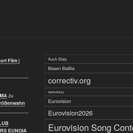
Auch Staiy
rt Film |
Bissen BlaBla
correctiv.org
darkviktory
IMA
zu
Eurovision
Größenwahn
Eurovision2026
LUB
Eurovision Song Cont
RS EUNOIA