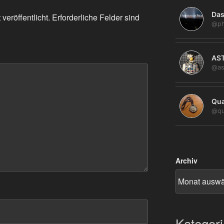
Das
veröffentlicht.
Erforderliche Felder sind
@ph
AS
@as
Qua
@qu
Archiv
Kategor