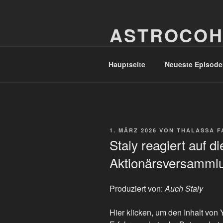
Zum
Inhalt
ASTROCOH
springen
In Varietate Concordia
Hauptseite
Neueste Episode
VERÖFFENTLICHT
1. MÄRZ 2026
VON
THALASSA F
AM
Staiy reagiert auf d
Aktionärsversamml
Produziert von:
Auch Staiy
„Staiy
Hier klicken, um den Inhalt vo