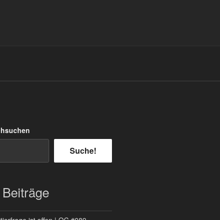
chsuchen
Suche!
 Beiträge
ierfrage ist offen | QC #089