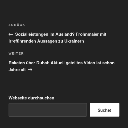
Beitragsnavigation
Vorheriger
ZURÜCK
Beitrag
Sozialleistungen im Ausland? Frohnmaier mit
irreführenden Aussagen zu Ukrainern
Nächster
WEITER
Beitrag
Raketen über Dubai: Aktuell geteiltes Video ist schon
Jahre alt
Webseite durchsuchen
Suche!