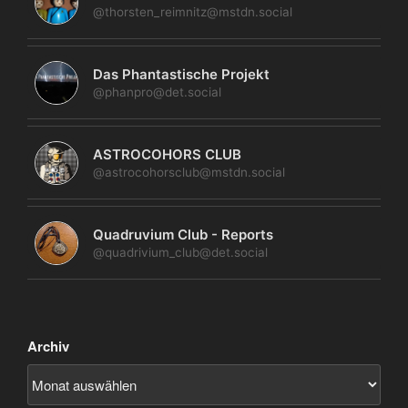
@thorsten_reimnitz@mstdn.social
Das Phantastische Projekt
@phanpro@det.social
ASTROCOHORS CLUB
@astrocohorsclub@mstdn.social
Quadruvium Club - Reports
@quadrivium_club@det.social
Archiv