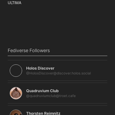
Fediverse Followers
Holos Discover
@HolosDiscover@discover.holos.social
Quadruvium Club
@quadruviumclub@troet.cafe
Thorsten Reimnitz