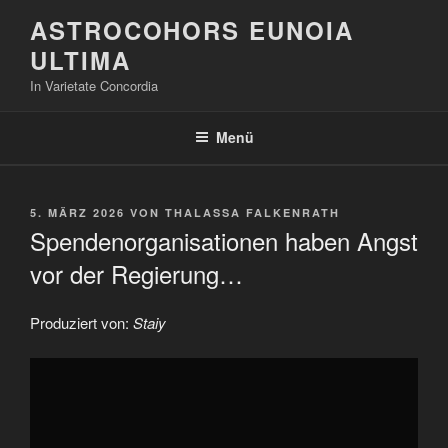
Zum
ASTROCOHORS EUNOIA
Inhalt
ULTIMA
springen
In Varietate Concordia
Menü
VERÖFFENTLICHT
5. MÄRZ 2026
VON
THALASSA FALKENRATH
AM
Spendenorganisationen haben Angst
vor der Regierung…
Produziert von:
Staiy
„Spendenorganisationen
haben
Angst
vor
der
Regierung…“
von