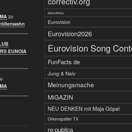
correctiv.org
darkviktory
IMA
zu
Eurovision
Größenwahn
Eurovision2026
LUB
Eurovision Song Cont
RS EUNOIA
FunFacts de
Jung & Naiv
u
Meinungsmache
IMA
MiGAZIN
NEU DENKEN mit Maja Göpel
Orkenspalter TV
re:publica