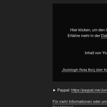
„Soziologin
Rosa
Burç
über
Kurdistan
Hier klicken, um den
&
Erfahre mehr in der
Dat
Rojava
–
Jung
Inhalt von Y
&
Naiv:
Folge
„Soziologin Rosa Burç über K
817“
von
YouTube
► Paypal:
https://paypal.me/Ju
anzeigen
Für mehr Informationen oder u