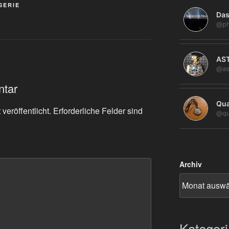
SERIE
Das
@ph
AS
@as
ntar
Qua
veröffentlicht.
Erforderliche Felder sind
@qu
Archiv
Kategor