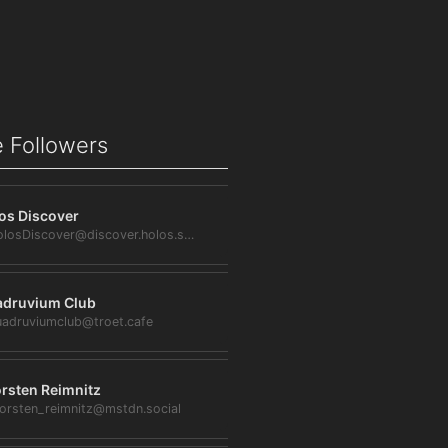
 Followers
os Discover
@HolosDiscover@discover.holos.social
druvium Club
adruviumclub@troet.cafe
rsten Reimnitz
orsten_reimnitz@mstdn.social