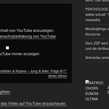
PSYCHOLOGE RE
selbst schuld” 
nessadhs
Minderjährige i
 Inhalt von YouTube anzuzeigen.
Konzerne
enschutzerklärung von YouTube
.
Dem ZDF wird 
und die AnfAnst
ouTube immer anzeigen
Solmecke zerle
urdistan & Rojava – Jung & Naiv: Folge 817“
direkt öffnen
ngNaiv
m das Video auf YouTube anzuschauen,