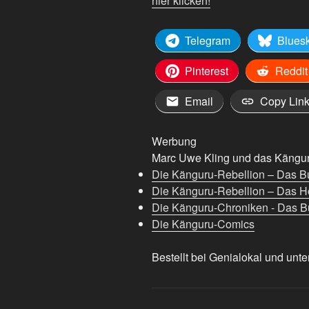
hier klicken!
Telegram
Blues
Pinterest
Reddit
Email
Copy Lin
Werbung
Marc Uwe Kling und das Känguru
Die Känguru-Rebellion – Das B
Die Känguru-Rebellion – Das H
Die Känguru-Chroniken - Das Bu
Die Känguru-Comics
Bestellt bei Genialokal und unte