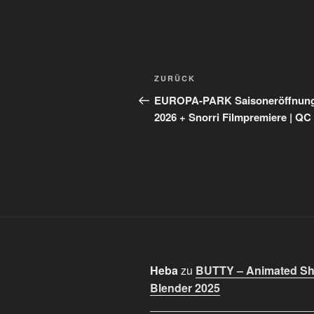
Beitragsnavigation
Vorheriger
ZURÜCK
Beitrag
EUROPA-PARK Saisoneröffnun
2026 + Snorri Filmpremiere | QC
Heba
zu
BUTTY – Animated Sho
Blender 2025