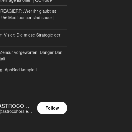
AGIERT: „Wer ihr glaubt ist
?! 💀 Medfluencer sind sauer |
m Visier: Die miese Strategie der
Zensur vorgeworfen: Danger Dan
alt
gt ApoRed komplett
ASTROCOHORS EUNOIA ULTIMA
Follow
@astrocohors.eu@astrocohors.eu