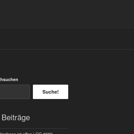
chsuchen
Suche!
 Beiträge
ierfrage ist offen | QC #089