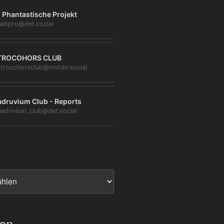
 Phantastische Projekt
anpro@det.social
TROCOHORS CLUB
trocohorsclub@mstdn.social
druvium Club - Reports
adrivium_club@det.social
ien