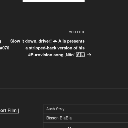
Nächster
WEITER
Beitrag
g
Slow it down, driver! 🚗 Alis presents
 #076
a stripped-back version of his
#Eurovision song ‚Nân‘ 🇦🇱
Auch Staiy
rt Film |
Bissen BlaBla