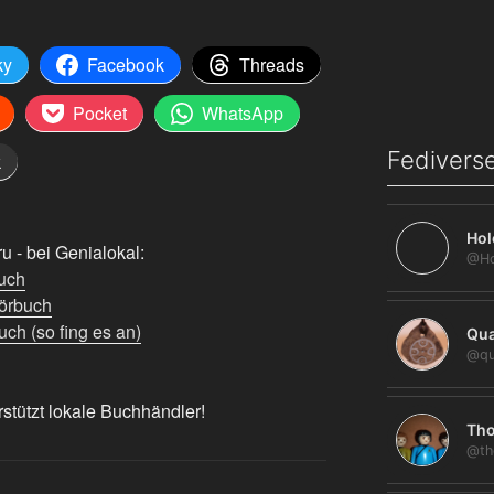
ky
Facebook
Threads
Pocket
WhatsApp
Fediverse
k
Hol
 - bei Genialokal:
uch
örbuch
ch (so fing es an)
Qua
@qu
rstützt lokale Buchhändler!
Tho
@th