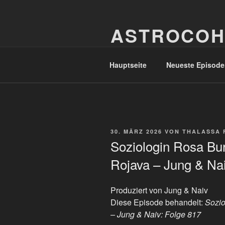
Zum
Inhalt
ASTROCOH
springen
In Varietate Concordia
Hauptseite
Neueste Episode
VERÖFFENTLICHT
30. MÄRZ 2026
VON
THALASSA 
AM
Soziologin Rosa Bur
Rojava – Jung & Nai
Produziert von Jung & Naiv
Diese Episode behandelt:
Sozio
– Jung & Naiv: Folge 817