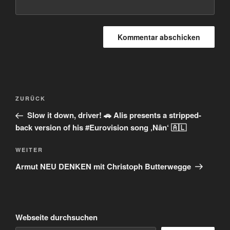
Beitragsnavigation
Vorheriger
ZURÜCK
Beitrag
Slow it down, driver! 🚗 Alis presents a stripped-
back version of his #Eurovision song ‚Nân‘ 🇦🇱
Nächster
WEITER
Beitrag
Armut NEU DENKEN mit Christoph Butterwegge
Webseite durchsuchen