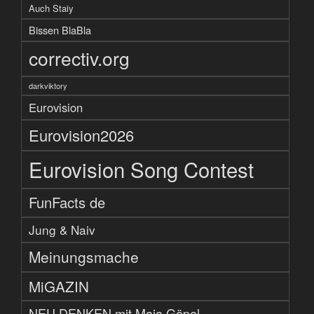
Auch Staiy
Bissen BlaBla
correctiv.org
darkviktory
Eurovision
Eurovision2026
Eurovision Song Contest
FunFacts de
Jung & Naiv
Meinungsmache
MiGAZIN
NEU DENKEN mit Maja Göpel