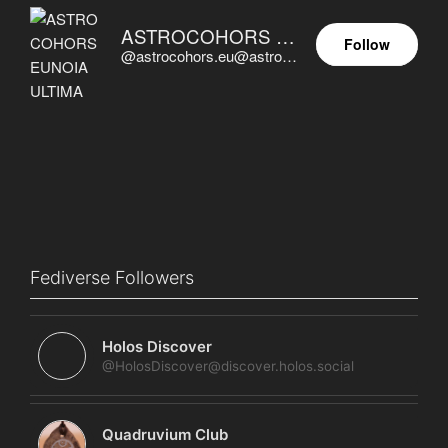
ASTROCOHORS EUNOIA ULTIMA
Follow
@astrocohors.eu@astrocohors.eu
Fediverse Followers
Holos Discover
@HolosDiscover@discover.holos.social
Quadruvium Club