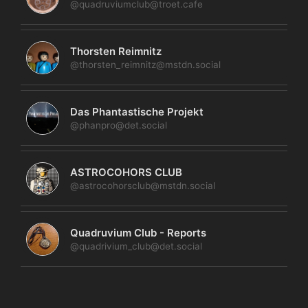
@quadruviumclub@troet.cafe
Thorsten Reimnitz
@thorsten_reimnitz@mstdn.social
Das Phantastische Projekt
@phanpro@det.social
ASTROCOHORS CLUB
@astrocohorsclub@mstdn.social
Quadruvium Club - Reports
@quadrivium_club@det.social