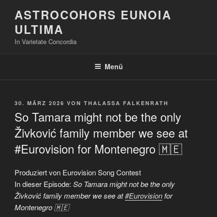
Zum
ASTROCOHORS EUNOIA
Inhalt
ULTIMA
springen
In Varietate Concordia
Menü
VERÖFFENTLICHT
30. MÄRZ 2026
VON
THALASSA FALKENRATH
AM
So Tamara might not be the only
Živković family member we see at
#Eurovision for Montenegro 🇲🇪
Produziert von Eurovision Song Contest
In dieser Episode:
So Tamara might not be the only
Živković family member we see at
#Eurovision
for
Montenegro 🇲🇪