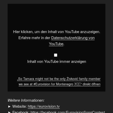
„So
Tamara
might
not
be
the
only
Živković
Hier klicken, um den Inhalt von YouTube anzuzeigen.
family
member
Erfahre mehr in der
Datenschutzerklärung von
we
YouTube
.
see
at
#Eurovision
for
Montenegro
Inhalt von YouTube immer anzeigen
🇲🇪“
von
YouTube
anzeigen
„So Tamara might not be the only Živković family member
we see at #Eurovision for Montenegro 🇲🇪“ direkt öffnen
Weitere Informationen:
► Website:
https://eurovision.tv
► Facebook:
https://facebook.com/EurovisionSongContest