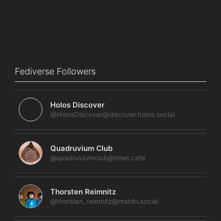
Fediverse Followers
Holos Discover
@HolosDiscover@discover.holos.social
Quadruvium Club
@quadruviumclub@troet.cafe
Thorsten Reimnitz
@thorsten_reimnitz@mstdn.social