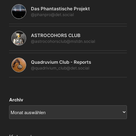
Das Phantastische Projekt
@phanpro@det.social
ASTROCOHORS CLUB
@astrocohorsclub@mstdn.social
Quadruvium Club - Reports
@quadrivium_club@det.social
Archiv