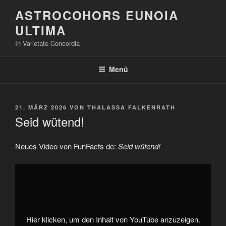
Zum
ASTROCOHORS EUNOIA
Inhalt
ULTIMA
springen
In Varietate Concordia
Menü
VERÖFFENTLICHT
21. MÄRZ 2026
VON
THALASSA FALKENRATH
AM
Seid wütend!
Neues Video von FunFacts de:
Seid wütend!
„Seid
wütend!“
von
YouTube
anzeigen
Hier klicken, um den Inhalt von YouTube anzuzeigen.