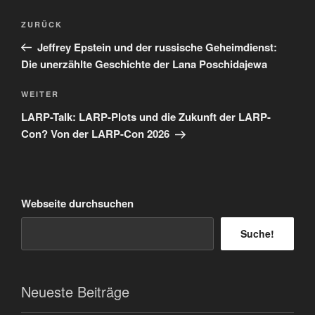
Beitragsnavigation
Vorheriger
ZURÜCK
Beitrag
Jeffrey Epstein und der russische Geheimdienst:
Die unerzählte Geschichte der Lana Poschidajewa
Nächster
WEITER
Beitrag
LARP-Talk: LARP-Plots und die Zukunft der LARP-
Con? Von der LARP-Con 2026
Webseite durchsuchen
Suche!
Neueste Beiträge