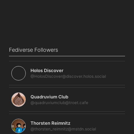
Fediverse Followers
Holos Discover
@HolosDiscover@discover.holos.social
Quadruvium Club
@quadruviumclub@troet.cafe
Thorsten Reimnitz
@thorsten_reimnitz@mstdn.social