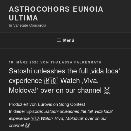
Zum
ASTROCOHORS EUNOIA
Inhalt
ULTIMA
springen
In Varietate Concordia
Menü
VERÖFFENTLICHT
10. MÄRZ 2026
VON
THALASSA FALKENRATH
AM
Satoshi unleashes the full ‚vida loca‘
experience 🇲🇩 Watch ‚Viva,
Moldova!‘ over on our channel 🙌
Produziert von Eurovision Song Contest
In dieser Episode:
Satoshi unleashes the full ‚vida loca‘
experience 🇲🇩 Watch ‚Viva, Moldova!‘ over on our
channel 🙌