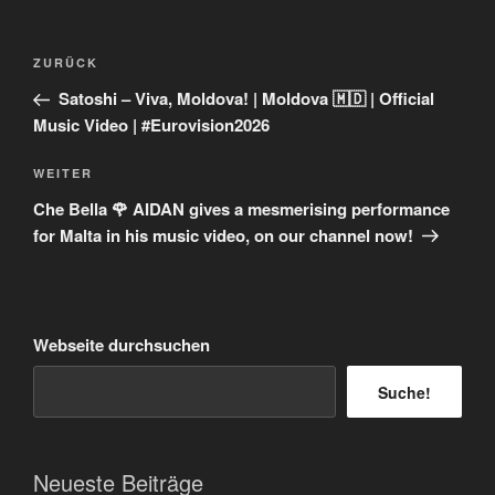
Beitragsnavigation
Vorheriger
ZURÜCK
Beitrag
Satoshi – Viva, Moldova! | Moldova 🇲🇩 | Official
Music Video | #Eurovision2026
Nächster
WEITER
Beitrag
Che Bella 🌹 AIDAN gives a mesmerising performance
for Malta in his music video, on our channel now!
Webseite durchsuchen
Suche!
Neueste Beiträge