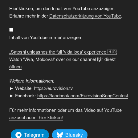
„Satoshi
Hier klicken, um den Inhalt von YouTube anzuzeigen.
unleashes
the
Erfahre mehr in der
Datenschutzerklärung von YouTube
.
full
'vida
loca'
experience
🇲🇩
Inhalt von YouTube immer anzeigen
Watch
'Viva,
Moldova!'
„Satoshi unleashes the full 'vida loca' experience 🇲🇩
over
on
Watch 'Viva, Moldova!' over on our channel 🙌“ direkt
our
öffnen
channel
🙌“
von
YouTube
Weitere Informationen:
anzeigen
► Website:
https://eurovision.tv
► Facebook:
https://facebook.com/EurovisionSongContest
Für mehr Informationen oder um das Video auf YouTube
anzuschauen, hier klicken!
Telegram
Bluesky