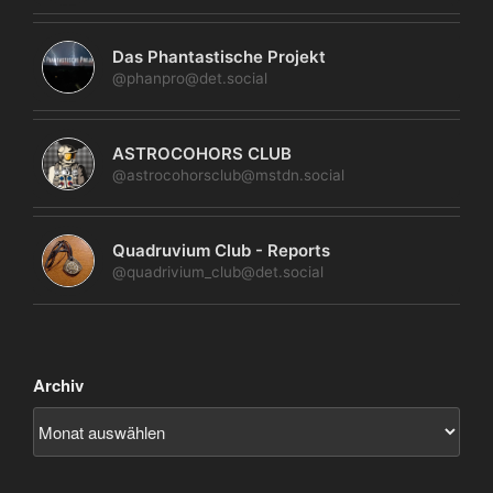
Das Phantastische Projekt
@phanpro@det.social
ASTROCOHORS CLUB
@astrocohorsclub@mstdn.social
Quadruvium Club - Reports
@quadrivium_club@det.social
Archiv