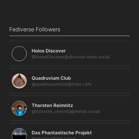
Fediverse Followers
Holos Discover
@HolosDiscover@discover.holos.social
Quadruvium Club
@quadruviumclub@troet.cafe
Thorsten Reimnitz
@thorsten_reimnitz@mstdn.social
Das Phantastische Projekt
@phanpro@det.social