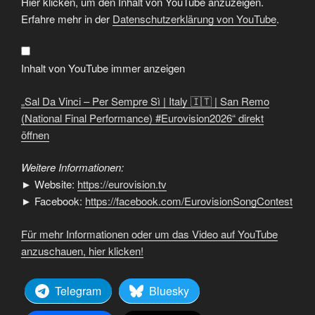
Hier klicken, um den Inhalt von YouTube anzuzeigen.
Da
Vinci
Erfahre mehr in der
Datenschutzerklärung von YouTube
.
–
Per
Sempre
Sì
|
Inhalt von YouTube immer anzeigen
Italy
🇮🇹
|
„Sal Da Vinci – Per Sempre Sì | Italy 🇮🇹 | San Remo
San
Remo
(National Final Performance) #Eurovision2026“ direkt
(National
öffnen
Final
Performance)
#Eurovision2026“
von
Weitere Informationen:
YouTube
► Website:
https://eurovision.tv
anzeigen
► Facebook:
https://facebook.com/EurovisionSongContest
Für mehr Informationen oder um das Video auf YouTube
anzuschauen, hier klicken!
Telegram
Bluesky