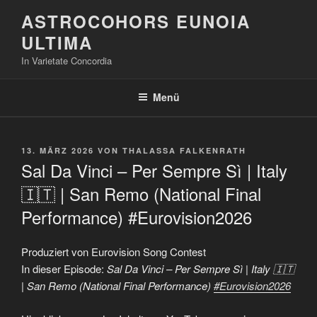
Zum
ASTROCOHORS EUNOIA
Inhalt
ULTIMA
springen
In Varietate Concordia
Menü
VERÖFFENTLICHT
13. MÄRZ 2026
VON
THALASSA FALKENRATH
AM
Sal Da Vinci – Per Sempre Sì | Italy
🇮🇹 | San Remo (National Final
Performance) #Eurovision2026
Produziert von Eurovision Song Contest
In dieser Episode:
Sal Da Vinci – Per Sempre Sì | Italy 🇮🇹
| San Remo (National Final Performance)
#Eurovision2026
„Sal