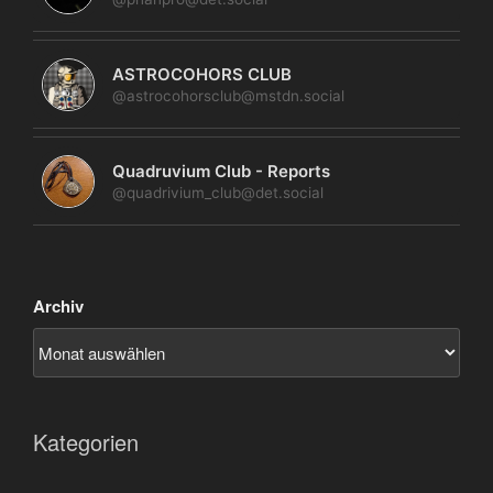
ASTROCOHORS CLUB
@astrocohorsclub@mstdn.social
Quadruvium Club - Reports
@quadrivium_club@det.social
Archiv
Kategorien