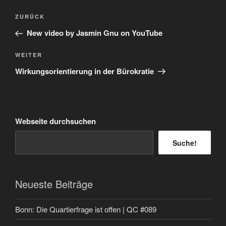
Beitragsnavigation
Vorheriger
ZURÜCK
Beitrag
New video by Jasmin Gnu on YouTube
Nächster
WEITER
Beitrag
Wirkungsorientierung in der Bürokratie
Webseite durchsuchen
Suche!
Neueste Beiträge
Bonn: Die Quartierfrage ist offen | QC #089