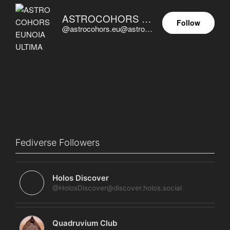
ASTROCOHORS EUNOIA ULTIMA
Follow
@astrocohors.eu@astrocohors.eu
Fediverse Followers
Holos Discover
@HolosDiscover@discover.holos.social
Quadruvium Club