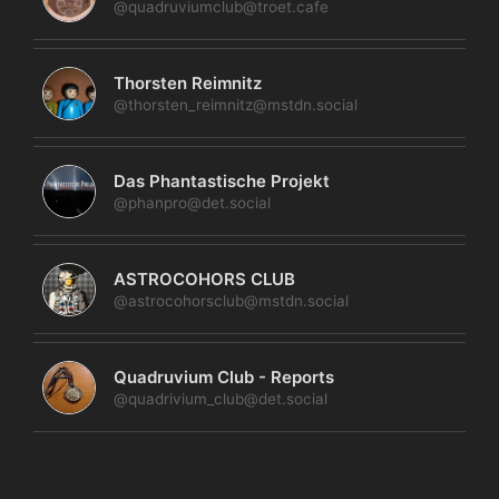
@quadruviumclub@troet.cafe
Thorsten Reimnitz
@thorsten_reimnitz@mstdn.social
Das Phantastische Projekt
@phanpro@det.social
ASTROCOHORS CLUB
@astrocohorsclub@mstdn.social
Quadruvium Club - Reports
@quadrivium_club@det.social