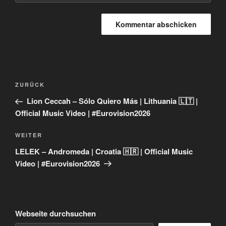
Beitragsnavigation
Vorheriger
ZURÜCK
Beitrag
Lion Ceccah – Sólo Quiero Más | Lithuania 🇱🇹 |
Official Music Video | #Eurovision2026
Nächster
WEITER
Beitrag
LELEK – Andromeda | Croatia 🇭🇷 | Official Music
Video | #Eurovision2026
Webseite durchsuchen