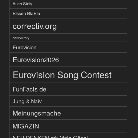
Auch Staiy
Bissen BlaBla
correctiv.org
darkviktory
Eurovision
Eurovision2026
Eurovision Song Contest
FunFacts de
Jung & Naiv
Meinungsmache
MiGAZIN
NEU DENKEN mit Maja Göpel