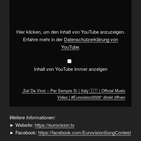
Da
Vinci
–
Per
Sempre
Sì
|
Hier klicken, um den Inhalt von YouTube anzuzeigen.
Italy
🇮🇹
Erfahre mehr in der
Datenschutzerklärung von
|
YouTube
.
Official
Music
Video
|
#Eurovision2026“
Inhalt von YouTube immer anzeigen
von
YouTube
anzeigen
„Sal Da Vinci – Per Sempre Sì | Italy 🇮🇹 | Official Music
Video | #Eurovision2026“ direkt öffnen
Weitere Informationen:
► Website:
https://eurovision.tv
► Facebook:
https://facebook.com/EurovisionSongContest