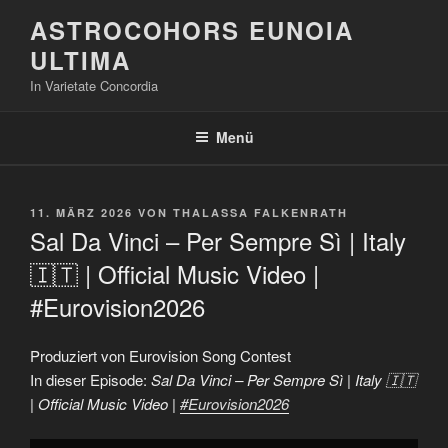
Zum
ASTROCOHORS EUNOIA
Inhalt
ULTIMA
springen
In Varietate Concordia
Menü
VERÖFFENTLICHT
11. MÄRZ 2026
VON
THALASSA FALKENRATH
AM
Sal Da Vinci – Per Sempre Sì | Italy
🇮🇹 | Official Music Video |
#Eurovision2026
Produziert von Eurovision Song Contest
In dieser Episode:
Sal Da Vinci – Per Sempre Sì | Italy 🇮🇹
| Official Music Video |
#Eurovision2026
„Sal