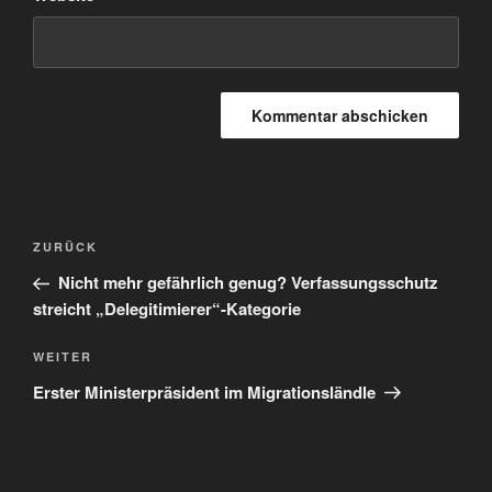
Beitragsnavigation
Vorheriger
ZURÜCK
Beitrag
Nicht mehr gefährlich genug? Verfassungsschutz
streicht „Delegitimierer“-Kategorie
Nächster
WEITER
Beitrag
Erster Ministerpräsident im Migrationsländle