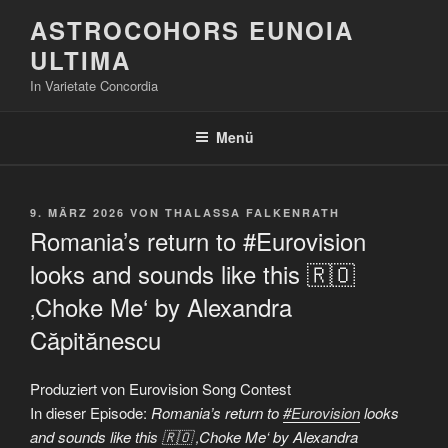
Zum
ASTROCOHORS EUNOIA
Inhalt
ULTIMA
springen
In Varietate Concordia
Menü
VERÖFFENTLICHT
9. MÄRZ 2026
VON
THALASSA FALKENRATH
AM
Romania’s return to #Eurovision
looks and sounds like this 🇷🇴
‚Choke Me‘ by Alexandra
Căpitănescu
Produziert von Eurovision Song Contest
In dieser Episode:
Romania’s return to
#Eurovision
looks
and sounds like this 🇷🇴 ‚Choke Me‘ by Alexandra