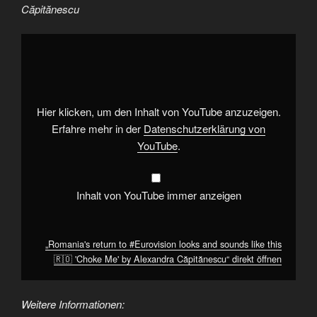
Căpitănescu
„Romania's
return
to
#Eurovision
looks
and
sounds
like
Hier klicken, um den Inhalt von YouTube anzuzeigen.
this
🇷🇴
Erfahre mehr in der
Datenschutzerklärung von
'Choke
YouTube
.
Me'
by
Alexandra
Căpitănescu“
von
Inhalt von YouTube immer anzeigen
YouTube
anzeigen
„Romania's return to #Eurovision looks and sounds like this
🇷🇴 'Choke Me' by Alexandra Căpitănescu“ direkt öffnen
Weitere Informationen: