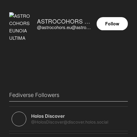
ASTROCOHORS EUNOIA ULTIMA
Follow
@astrocohors.eu@astrocohors.eu
Fediverse Followers
Holos Discover
@HolosDiscover@discover.holos.social