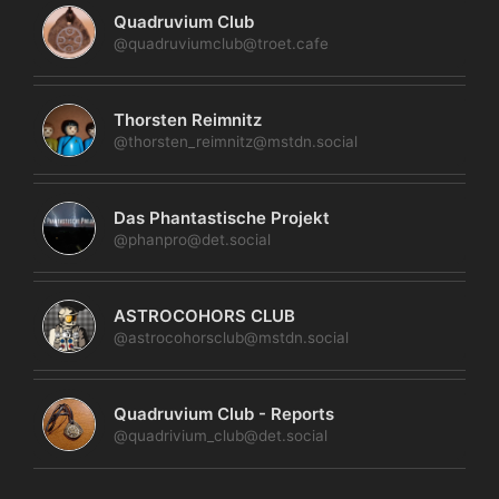
Quadruvium Club
@quadruviumclub@troet.cafe
Thorsten Reimnitz
@thorsten_reimnitz@mstdn.social
Das Phantastische Projekt
@phanpro@det.social
ASTROCOHORS CLUB
@astrocohorsclub@mstdn.social
Quadruvium Club - Reports
@quadrivium_club@det.social