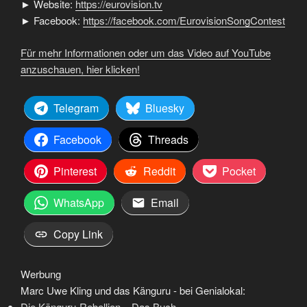
► Website:
https://eurovision.tv
► Facebook:
https://facebook.com/EurovisionSongContest
Für mehr Informationen oder um das Video auf YouTube
anzuschauen, hier klicken!
Telegram
Bluesky
Facebook
Threads
Pinterest
Reddit
Pocket
WhatsApp
Email
Copy Link
Werbung
Marc Uwe Kling und das Känguru - bei Genialokal:
Die Känguru-Rebellion – Das Buch