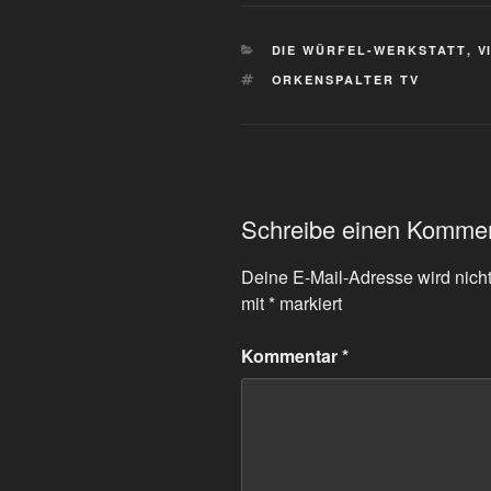
KATEGORIEN
DIE WÜRFEL-WERKSTATT
,
V
SCHLAGWÖRTER
ORKENSPALTER TV
Schreibe einen Komme
Deine E-Mail-Adresse wird nicht 
mit
*
markiert
Kommentar
*