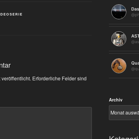
Das
IDEOSERIE
@ph
AS
@as
ntar
Qua
@qu
veröffentlicht.
Erforderliche Felder sind
Archiv
Kategor