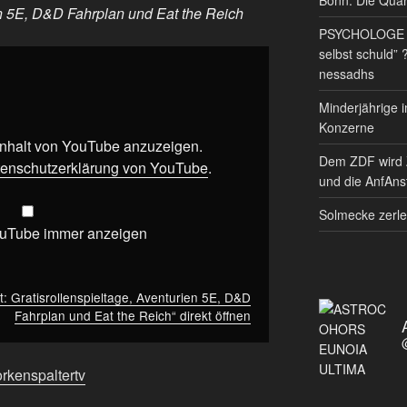
en 5E, D&D Fahrplan und Eat the Reich
PSYCHOLOGE RE
selbst schuld” 
nessadhs
Minderjährige i
Konzerne
 Inhalt von YouTube anzuzeigen.
Dem ZDF wird 
enschutzerklärung von YouTube
.
und die AnfAnst
Solmecke zerle
ouTube immer anzeigen
: Gratisrollenspieltage, Aventurien 5E, D&D
Fahrplan und Eat the Reich“ direkt öffnen
orkenspaltertv