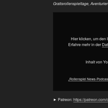
Gratisrollenspieltage, Aventuri
„Rollenspiel
News-
Podcast:
Gratisrollenspieltage,
Aventurien
Hier klicken, um den
5E,
Erfahre mehr in der
Dat
D&D
Fahrplan
und
Inhalt von Y
Eat
the
Reich“
„Rollenspiel News-Podcast
von
YouTube
anzeigen
► Patreon:
https://patreon.com/