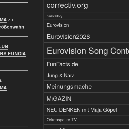
correctiv.org
darkviktory
IMA
zu
Eurovision
Größenwahn
Eurovision2026
LUB
Eurovision Song Cont
RS EUNOIA
FunFacts de
Jung & Naiv
u
Meinungsmache
IMA
MiGAZIN
NEU DENKEN mit Maja Göpel
Orkenspalter TV