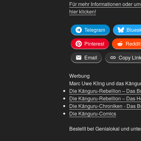
Für mehr Informationen oder u
hier klicken!
Telegram
Blues
Pinterest
Reddit
Email
Copy Lin
Werbung
Marc Uwe Kling und das Känguru
Die Känguru-Rebellion – Das B
Die Känguru-Rebellion – Das H
Die Känguru-Chroniken - Das Bu
Die Känguru-Comics
Bestellt bei Genialokal und unte