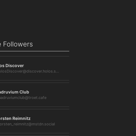
 Followers
os Discover
@HolosDiscover@discover.holos.social
druvium Club
adruviumclub@troet.cafe
rsten Reimnitz
orsten_reimnitz@mstdn.social