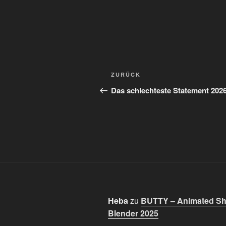
Beitragsnavigation
Vorheriger
ZURÜCK
Beitrag
Das schlechteste Statement 202
Heba
zu
BUTTY – Animated Sho
Blender 2025