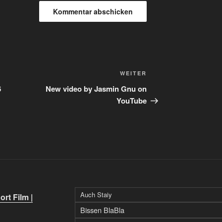
Nächster
WEITER
Beitrag
6
New video by Jasmin Gnu on
YouTube
Auch Staiy
rt Film |
Bissen BlaBla