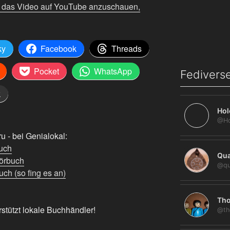
m das Video auf YouTube anzuschauen,
ky
Facebook
Threads
Pocket
WhatsApp
Fediverse
k
Hol
 - bei Genialokal:
uch
Qua
örbuch
@qu
ch (so fing es an)
Tho
rstützt lokale Buchhändler!
@th