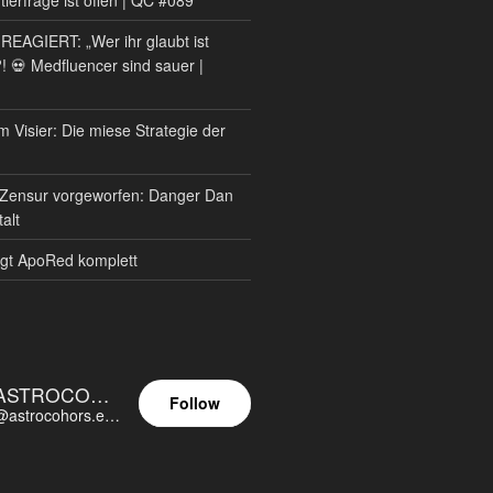
AGIERT: „Wer ihr glaubt ist
?! 💀 Medfluencer sind sauer |
m Visier: Die miese Strategie der
Zensur vorgeworfen: Danger Dan
alt
gt ApoRed komplett
ASTROCOHORS EUNOIA ULTIMA
Follow
@astrocohors.eu@astrocohors.eu