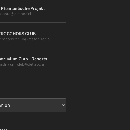
 Phantastische Projekt
anpro@det.social
TROCOHORS CLUB
trocohorsclub@mstdn.social
druvium Club - Reports
adrivium_club@det.social
ien