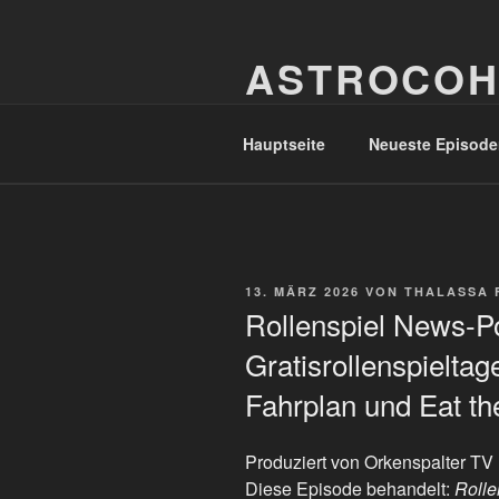
Zum
Inhalt
ASTROCOH
springen
In Varietate Concordia
Hauptseite
Neueste Episode
VERÖFFENTLICHT
13. MÄRZ 2026
VON
THALASSA 
AM
Rollenspiel News-P
Gratisrollenspielta
Fahrplan und Eat th
Produziert von Orkenspalter TV
Diese Episode behandelt:
Rolle