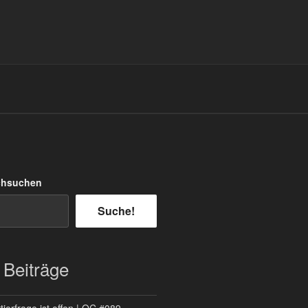
chsuchen
Suche!
 Beiträge
ierfrage ist offen | QC #089