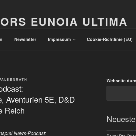
ORS EUNOIA ULTIMA
n
Newsletter
Impressum
Cookie-Richtlinie (EU)
FALKENRATH
Webseite dur
odcast:
ge, Aventurien 5E, D&D
e Reich
Neueste
nspiel News-Podcast:
Bonn: Die Quart