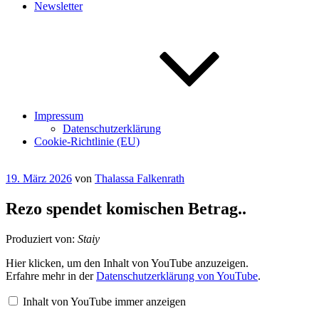
Newsletter
Impressum
Datenschutzerklärung
Cookie-Richtlinie (EU)
Veröffentlicht
19. März 2026
von
Thalassa Falkenrath
am
Rezo spendet komischen Betrag..
Produziert von:
Staiy
„Rezo
Hier klicken, um den Inhalt von YouTube anzuzeigen.
spendet
Erfahre mehr in der
Datenschutzerklärung von YouTube
.
komischen
Betrag..“
Inhalt von YouTube immer anzeigen
von
YouTube