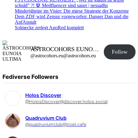
schuld” ?! 💀 Medfluencer sind sauer | nessadhs
Minderjährige im Visier: Die miese Strategie der Konzerne
Dem ZDF wird Zensur vorgeworfen: Danger Dan und die
AnfAnstalt
Solmecke zerlegt ApoRed komplett
ASTROCOHORS EUNOIA ULTIMA
Follow
@astrocohors.eu@astrocohors.eu
Fediverse Followers
Holos Discover
@HolosDiscover@discover.holos.social
Quadruvium Club
@quadruviumclub@troet.cafe