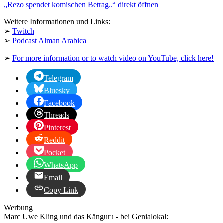
„Rezo spendet komischen Betrag..“ direkt öffnen
anzeigen
Weitere Informationen und Links:
➢
Twitch
➢
Podcast Alman Arabica
➢
For more information or to watch video on YouTube, click here!
Telegram
Bluesky
Facebook
Threads
Pinterest
Reddit
Pocket
WhatsApp
Email
Copy Link
Werbung
Marc Uwe Kling und das Känguru - bei Genialokal: