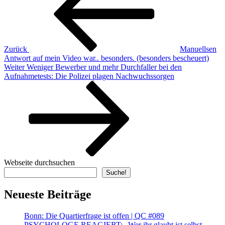
Zurück
Manuellsen
Antwort auf mein Video war.. besonders. (besonders bescheuert)
Nächster
Weiter
Weniger Bewerber und mehr Durchfaller bei den
Beitrag
Aufnahmetests: Die Polizei plagen Nachwuchssorgen
Webseite durchsuchen
Suche!
Neueste Beiträge
Bonn: Die Quartierfrage ist offen | QC #089
PSYCHOLOGE REAGIERT: „Wer ihr glaubt ist selbst