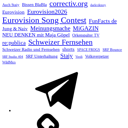
correctiv.org
Bissen BlaBla
Auch Staiy
darkviktory
Eurovision2026
Eurovision
Eurovision Song Contest
FunFacts de
Meinungsmache
MiGAZIN
Jung & Naiv
NEU DENKEN mit Maja Göpel
Orkenspalter TV
Schweizer Fernsehen
re:publica
shorts
Schweizer Radio und Fernsehen
SRF Bounce
SPACE FROGS
Staiy
SRF Unterhaltung
Volksverpetzer
SRF Studio 404
Verdi
WildMics
Telegram
Mastodon