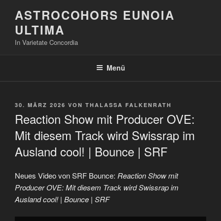
Zum
ASTROCOHORS EUNOIA
Inhalt
ULTIMA
springen
In Varietate Concordia
Menü
VERÖFFENTLICHT
30. MÄRZ 2026
VON
THALASSA FALKENRATH
AM
Reaction Show mit Producer OVE:
Mit diesem Track wird Swissrap im
Ausland cool! | Bounce | SRF
Neues Video von SRF Bounce:
Reaction Show mit
Producer OVE: Mit diesem Track wird Swissrap im
Ausland cool! | Bounce | SRF
„Reaction