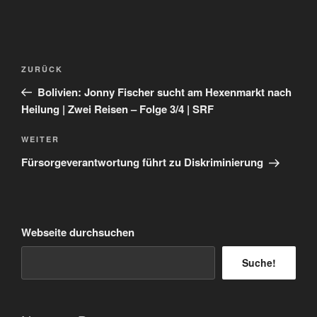
Beitragsnavigation
Vorheriger
ZURÜCK
Beitrag
Bolivien: Jonny Fischer sucht am Hexenmarkt nach
Heilung | Zwei Reisen – Folge 3/4 | SRF
Nächster
WEITER
Beitrag
Fürsorgeverantwortung führt zu Diskriminierung
Webseite durchsuchen
Suche!