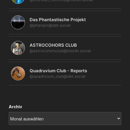
Das Phantastische Projekt
@phanpro@det.social
ASTROCOHORS CLUB
@astrocohorsclub@mstdn.social
Quadruvium Club - Reports
@quadrivium_club@det.social
Archiv