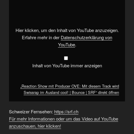
Show
mit
Producer
OVE:
Mit
diesem
Track
Hier klicken, um den Inhalt von YouTube anzuzeigen.
wird
Swissrap
Erfahre mehr in der
Datenschutzerklärung von
im
YouTube
.
Ausland
cool!
|
Bounce
|
Inhalt von YouTube immer anzeigen
SRF“
von
YouTube
anzeigen
„Reaction Show mit Producer OVE: Mit diesem Track wird
Swissrap im Ausland cool! | Bounce | SRF“ direkt öffnen
Schweizer Fernsehen:
https://srf.ch
Für mehr Informationen oder um das Video auf YouTube
anzuschauen, hier klicken!