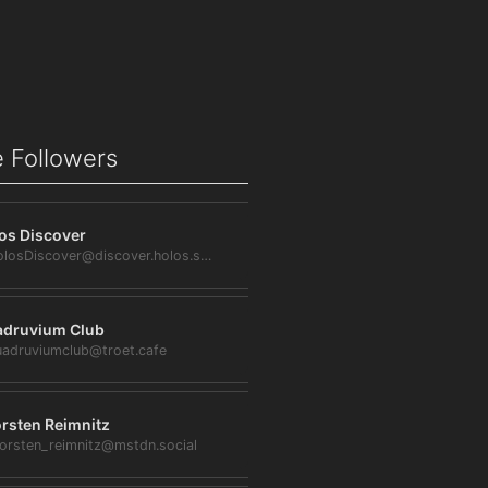
 Followers
os Discover
@HolosDiscover@discover.holos.social
druvium Club
adruviumclub@troet.cafe
rsten Reimnitz
orsten_reimnitz@mstdn.social