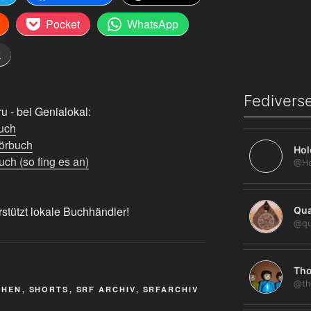
Pocket
WhatsApp
k
Fediverse
 - bei Genialokal:
uch
örbuch
Hol
ch (so fing es an)
rstützt lokale Buchhändler!
Qua
@qu
Tho
@th
EHEN
,
SHORTS
,
SRF ARCHIV
,
SRFARCHIV