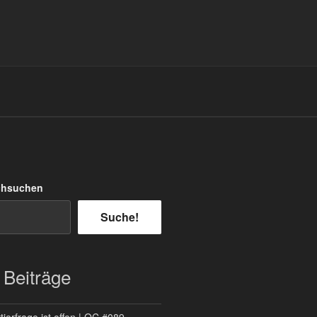
chsuchen
Suche!
 Beiträge
ierfrage ist offen | QC #089