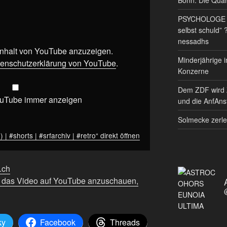
PSYCHOLOGE RE
selbst schuld” 
nessadhs
 Inhalt von YouTube anzuzeigen.
Minderjährige i
enschutzerklärung von YouTube
.
Konzerne
Dem ZDF wird 
ouTube immer anzeigen
und die AnfAnst
Solmecke zerle
| #shorts | #srfarchiv | #retro“ direkt öffnen
f.ch
m das Video auf YouTube anzuschauen,
ky
Facebook
Threads