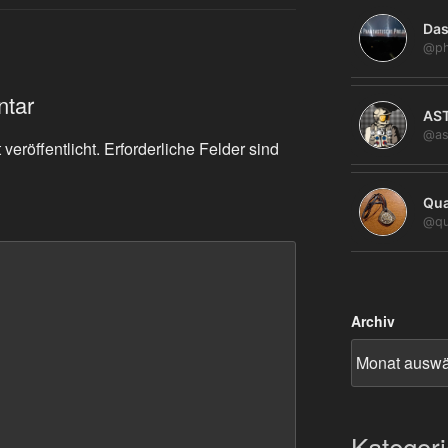
Das
@ph
ntar
AS
@as
veröffentlicht.
Erforderliche Felder sind
Qua
@qu
Archiv
Kategor