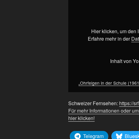
„Ohrfeigen
in
der
Schule
(1961)
Hier klicken, um den
|
Erfahre mehr in der
Dat
#shorts
|
#srfarchiv
Inhalt von Y
|
#retro“
von
„Ohrfeigen in der Schule (1961) 
YouTube
anzeigen
Schweizer Fernsehen:
https://sr
Für mehr Informationen oder u
hier klicken!
Telegram
Blues