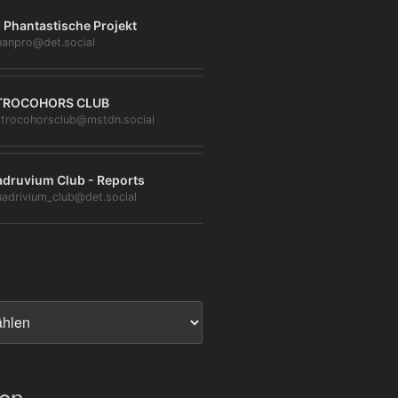
 Phantastische Projekt
anpro@det.social
TROCOHORS CLUB
trocohorsclub@mstdn.social
druvium Club - Reports
adrivium_club@det.social
ien