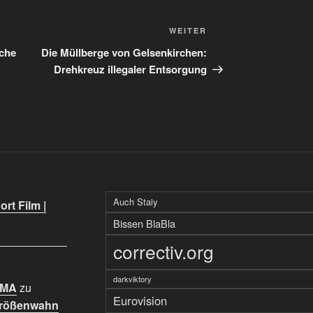
Nächster
WEITER
Beitrag
iche
Die Müllberge von Gelsenkirchen:
Drehkreuz illegaler Entsorgung
Auch Staiy
rt Film |
Bissen BlaBla
correctiv.org
darkviktory
IMA
zu
Eurovision
Größenwahn