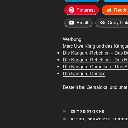
Pinterest
Reddit
Email
Copy Lin
Werbung
Marc Uwe Kling und das Känguru
Die Känguru-Rebellion – Das B
Die Känguru-Rebellion – Das H
Die Känguru-Chroniken - Das Bu
Die Känguru-Comics
Bestellt bei Genialokal und unte
KATEGORIEN
ZEITGEIST-ZONE
SCHLAGWÖRTER
RETRO
,
SCHWEIZER FERNS