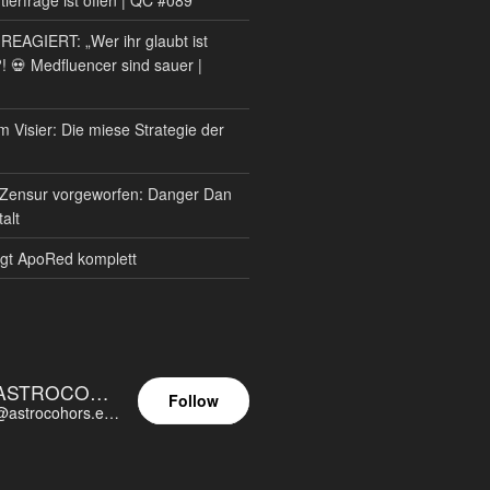
AGIERT: „Wer ihr glaubt ist
?! 💀 Medfluencer sind sauer |
m Visier: Die miese Strategie der
Zensur vorgeworfen: Danger Dan
alt
gt ApoRed komplett
ASTROCOHORS EUNOIA ULTIMA
Follow
@astrocohors.eu@astrocohors.eu