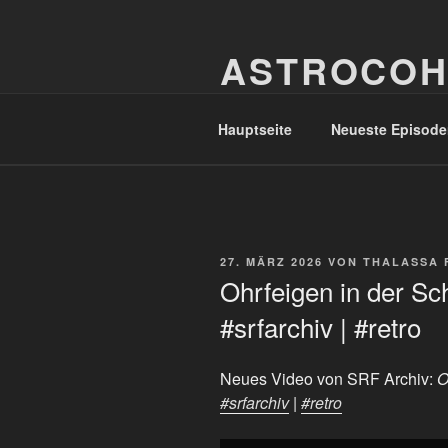
Zum
Inhalt
ASTROCOH
springen
In Varietate Concordia
Hauptseite
Neueste Episode
VERÖFFENTLICHT
27. MÄRZ 2026
VON
THALASSA 
AM
Ohrfeigen in der Sch
#srfarchiv | #retro
Neues Video von SRF Archiv:
O
#srfarchiv
|
#retro