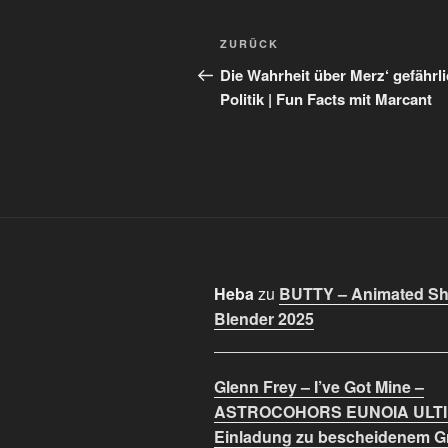
Beitragsnavigation
Vorheriger
ZURÜCK
Beitrag
Die Wahrheit über Merz‘ gefährl
Politik | Fun Facts mit Marcant
Heba
zu
BUTTY – Animated Sho
Blender 2025
Glenn Frey – I’ve Got Mine –
ASTROCOHORS EUNOIA ULT
Einladung zu bescheidenem 