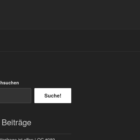
chsuchen
Suche!
 Beiträge
ierfrage ist offen | QC #089