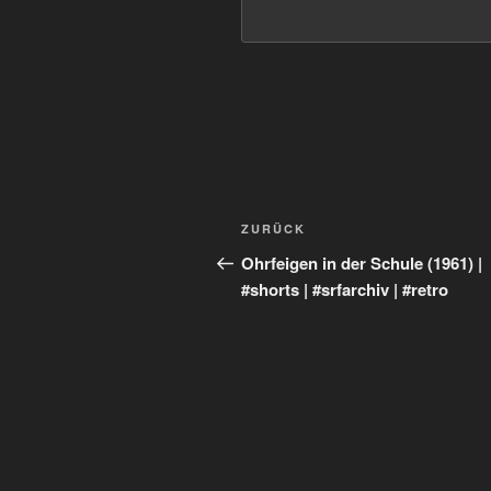
Beitragsnavigation
Vorheriger
ZURÜCK
Beitrag
Ohrfeigen in der Schule (1961) |
#shorts | #srfarchiv | #retro