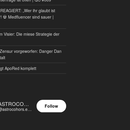
AGIERT: „Wer ihr glaubt ist
?! 💀 Medfluencer sind sauer |
m Visier: Die miese Strategie der
Zensur vorgeworfen: Danger Dan
alt
gt ApoRed komplett
ASTROCOHORS EUNOIA ULTIMA
Follow
@astrocohors.eu@astrocohors.eu