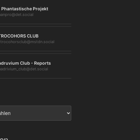
 Phantastische Projekt
anpro@det.social
TROCOHORS CLUB
trocohorsclub@mstdn.social
druvium Club - Reports
adrivium_club@det.social
ien