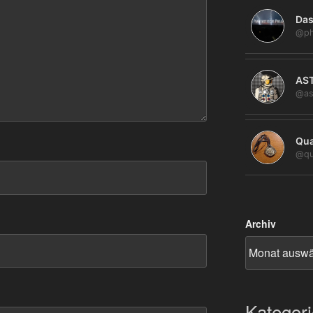
Das
@ph
AS
@as
Qua
@qu
Archiv
Kategor