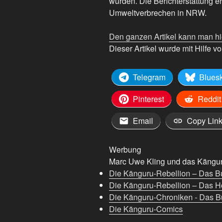
wurden. Die Berichterstattung e
Umweltverbrechen in NRW.
Den ganzen Artikel kann man hi
Dieser Artikel wurde mit Hilfe von
Telegram
Blues
Pinterest
Reddit
Email
Copy Lin
Werbung
Marc Uwe Kling und das Känguru
Die Känguru-Rebellion – Das B
Die Känguru-Rebellion – Das H
Die Känguru-Chroniken - Das Bu
Die Känguru-Comics