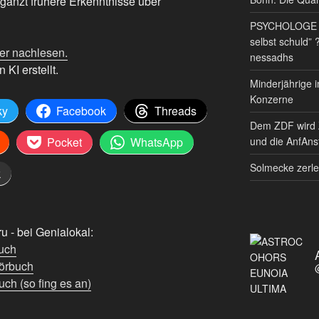
rgänzt frühere Erkenntnisse über
PSYCHOLOGE RE
selbst schuld” 
er nachlesen.
nessadhs
 KI erstellt.
Minderjährige i
Konzerne
ky
Facebook
Threads
Dem ZDF wird 
und die AnfAnst
Pocket
WhatsApp
Solmecke zerle
k
 - bei Genialokal:
uch
örbuch
ch (so fing es an)