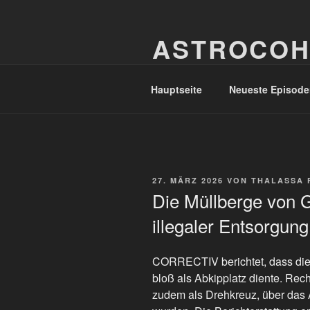
Zum
Inhalt
ASTROCOH
springen
In Varietate Concordia
Hauptseite
Neueste Episode
VERÖFFENTLICHT
27. MÄRZ 2026
VON
THALASSA 
AM
Die Müllberge von 
illegaler Entsorgung
CORRECTIV berichtet, dass die 
bloß als Abkipplatz diente. Rec
zudem als Drehkreuz, über das A