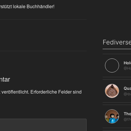
rstützt lokale Buchhändler!
Fediverse
Hol
ntar
Qua
veröffentlicht.
Erforderliche Felder sind
@qu
Tho
@th