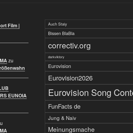
Auch Staiy
rt Film |
Bissen BlaBla
correctiv.org
darkviktory
IMA
zu
Eurovision
Größenwahn
Eurovision2026
LUB
Eurovision Song Cont
RS EUNOIA
FunFacts de
Jung & Naiv
u
Meinungsmache
IMA