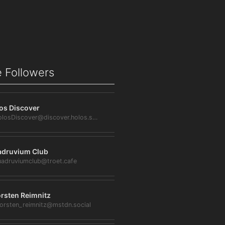
 Followers
os Discover
@HolosDiscover@discover.holos.social
druvium Club
adruviumclub@troet.cafe
rsten Reimnitz
orsten_reimnitz@mstdn.social