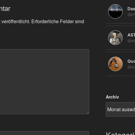
ntar
Das
@ph
veröffentlicht.
Erforderliche Felder sind
AS
@as
Qua
@qu
Archiv
Kategor