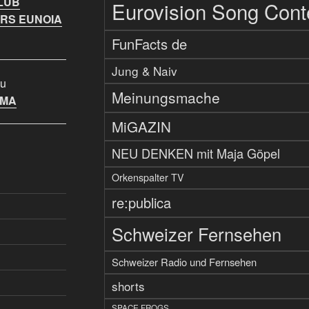
LUB
Eurovision Song Cont
RS EUNOIA
FunFacts de
Jung & Naiv
u
Meinungsmache
IMA
MiGAZIN
NEU DENKEN mit Maja Göpel
Orkenspalter TV
re:publica
Schweizer Fernsehen
Schweizer Radio und Fernsehen
shorts
SPACE FROGS