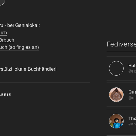
k
 - bei Genialokal:
uch
örbuch
Fediverse
ch (so fing es an)
Hol
rstützt lokale Buchhändler!
Qua
SERIE
@qu
Tho
@th