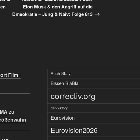
ten
Elon Musk & den Angriff auf die
Dmeokratie – Jung & Naiv: Folge 813
Auch Staiy
rt Film |
Bissen BlaBla
correctiv.org
darkviktory
IMA
zu
Eurovision
Größenwahn
Eurovision2026