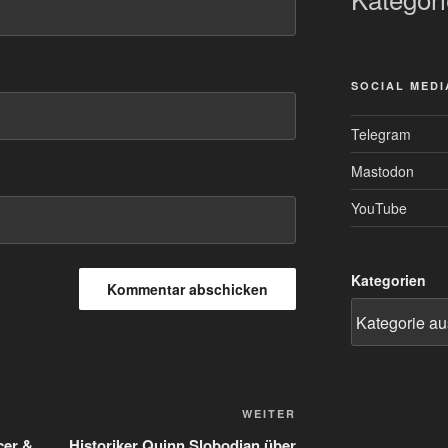
SOCIAL MEDI
Telegram
Mastodon
YouTube
Kategorien
Nächster
WEITER
Beitrag
cer &
Historiker Quinn Slobodian über