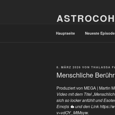
Zum
Inhalt
ASTROCOH
springen
In Varietate Concordia
Hauptseite
Neueste Episode
VERÖFFENTLICHT
8. MÄRZ 2026
VON
THALASSA F
AM
Menschliche Berühr
Produziert von MEGA | Martin 
Video mit dem Titel „Menschlich
sich so locker anfühlt und Esoter
Emojis 🐇 und den Link https:/
v=vdOY_MtMsyw.