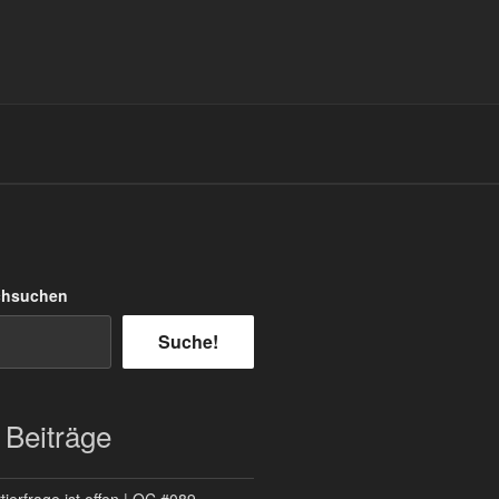
chsuchen
Suche!
 Beiträge
ierfrage ist offen | QC #089