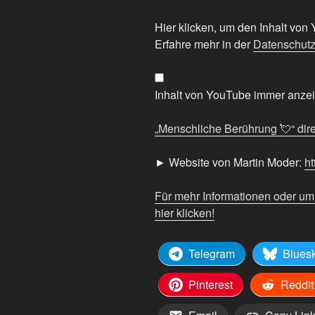
„Menschliche
Hier klicken, um den Inhalt vo
Berührung
Erfahre mehr in der
Datenschutz
💘“
von
YouTube
Inhalt von YouTube immer anze
anzeigen
„Menschliche Berührung 💘“ dire
► Website von Martin Moder:
ht
Für mehr Informationen oder u
hier klicken!
Telegram
Blues
Pinterest
Reddit