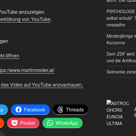
PSYCHOLOGE RE
n YouTube anzuzeigen.
selbst schuld” 
erklärung von YouTube
.
nessadhs
Minderjährige i
igen
Konzerne
Dem ZDF wird 
kt öffnen
und die AnfAnst
tps://www.martinmoder.at/
Solmecke zerle
m das Video auf YouTube anzuschauen,
ky
Facebook
Threads
Pocket
WhatsApp