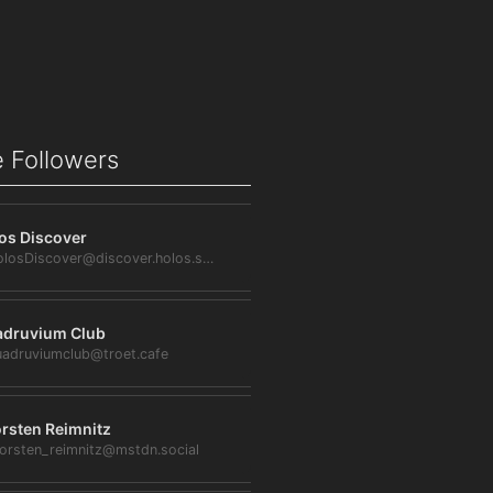
 Followers
os Discover
@HolosDiscover@discover.holos.social
druvium Club
adruviumclub@troet.cafe
rsten Reimnitz
orsten_reimnitz@mstdn.social