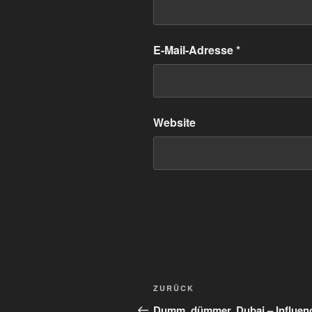
E-Mail-Adresse
*
Website
Beitragsnavigation
Vorheriger
ZURÜCK
Beitrag
Dumm, dümmer, Dubai – Influen