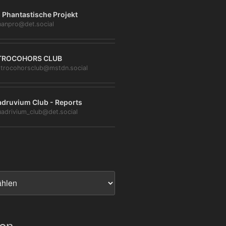
 Phantastische Projekt
anpro@det.social
TROCOHORS CLUB
trocohorsclub@mstdn.social
druvium Club - Reports
adrivium_club@det.social
ien