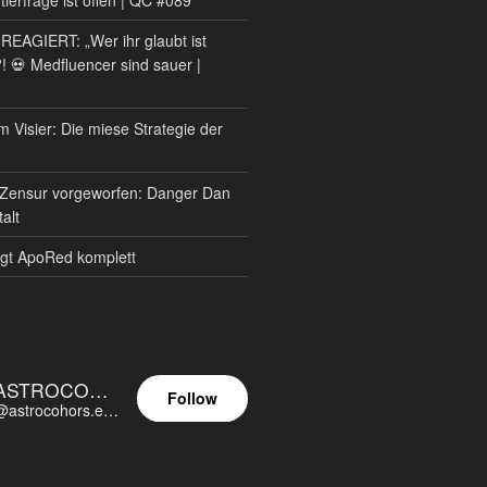
AGIERT: „Wer ihr glaubt ist
?! 💀 Medfluencer sind sauer |
m Visier: Die miese Strategie der
Zensur vorgeworfen: Danger Dan
alt
gt ApoRed komplett
ASTROCOHORS EUNOIA ULTIMA
Follow
@astrocohors.eu@astrocohors.eu