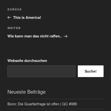
Beitragsnavigation
Vorheriger
ZURÜCK
Beitrag
This is America!
Nächster
WEITER
Beitrag
Wie kann man das nicht raffen..
Webseite durchsuchen
Suche!
Neueste Beiträge
Bonn: Die Quartierfrage ist offen | QC #089