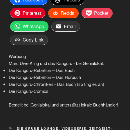
Pinterest
Reddit
Pocket
WhatsApp
Email
Copy Link
Werbung
Marc Uwe Kling und das Känguru - bei Genialokal:
Die Känguru-Rebellion – Das Buch
Die Känguru-Rebellion – Das Hörbuch
Die Känguru-Chroniken - Das Buch (so fing es an)
Die Känguru-Comics
Bestellt bei Genialokal und unterstützt lokale Buchhändler!
KATEGORIEN
DIE GRÜNE LOUNGE
,
VIDEOSERIE
,
ZEITGEIST-