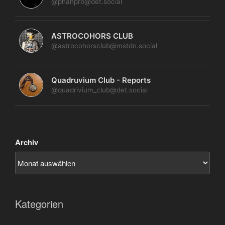
@phanpro@det.social
ASTROCOHORS CLUB
@astrocohorsclub@mstdn.social
Quadruvium Club - Reports
@quadrivium_club@det.social
Archiv
Kategorien