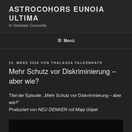
Zum
ASTROCOHORS EUNOIA
Inhalt
ULTIMA
springen
In Varietate Concordia
Menü
VERÖFFENTLICHT
25. MÄRZ 2026
VON
THALASSA FALKENRATH
AM
Mehr Schutz vor Diskriminierung –
aber wie?
Titel der Episode: „Mehr Schutz vor Diskriminierung – aber
wie?“
Produziert von
NEU DENKEN mit Maja Göpel
„Mehr
Schutz
vor