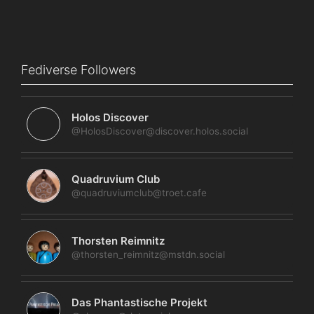
Fediverse Followers
Holos Discover
@HolosDiscover@discover.holos.social
Quadruvium Club
@quadruviumclub@troet.cafe
Thorsten Reimnitz
@thorsten_reimnitz@mstdn.social
Das Phantastische Projekt