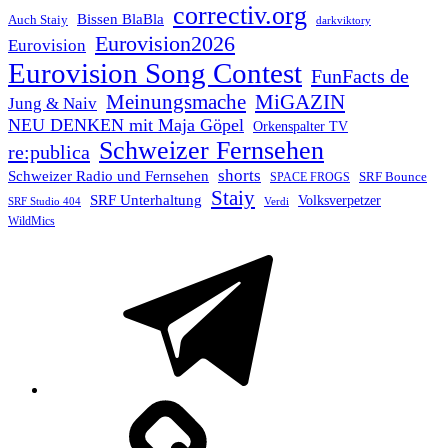
correctiv.org
Bissen BlaBla
Auch Staiy
darkviktory
Eurovision2026
Eurovision
Eurovision Song Contest
FunFacts de
Meinungsmache
MiGAZIN
Jung & Naiv
NEU DENKEN mit Maja Göpel
Orkenspalter TV
Schweizer Fernsehen
re:publica
shorts
Schweizer Radio und Fernsehen
SRF Bounce
SPACE FROGS
Staiy
SRF Unterhaltung
Volksverpetzer
SRF Studio 404
Verdi
WildMics
Telegram
Mastodon