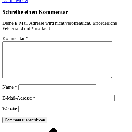
Martin Moder
Schreibe einen Kommentar
Deine E-Mail-Adresse wird nicht veröffentlicht.
Erforderliche
Felder sind mit
*
markiert
Kommentar
*
Name
*
E-Mail-Adresse
*
Website
Beitragsnavigation
Vorheriger