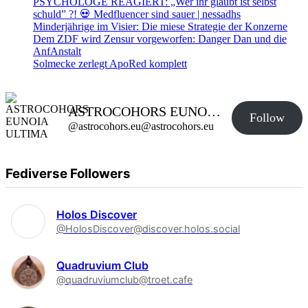
PSYCHOLOGE REAGIERT: „Wer ihr glaubt ist selbst
schuld” ?! 💀 Medfluencer sind sauer | nessadhs
Minderjährige im Visier: Die miese Strategie der Konzerne
Dem ZDF wird Zensur vorgeworfen: Danger Dan und die
AnfAnstalt
Solmecke zerlegt ApoRed komplett
ASTROCOHORS EUNOIA ULTIMA
Follow
@astrocohors.eu@astrocohors.eu
Fediverse Followers
Holos Discover
@HolosDiscover@discover.holos.social
Quadruvium Club
@quadruviumclub@troet.cafe