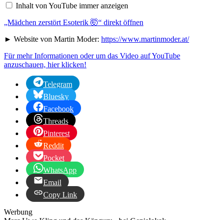
🤯“
Inhalt von YouTube immer anzeigen
von
YouTube
„Mädchen zerstört Esoterik 🤯“ direkt öffnen
anzeigen
► Website von Martin Moder:
https://www.martinmoder.at/
Für mehr Informationen oder um das Video auf YouTube
anzuschauen, hier klicken!
Telegram
Bluesky
Facebook
Threads
Pinterest
Reddit
Pocket
WhatsApp
Email
Copy Link
Werbung