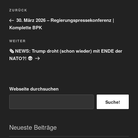
Beitragsnavigation
Vorheriger
ZURÜCK
Beitrag
30. März 2026 – Regierungspressekonferenz |
Komplette BPK
Nächster
WEITER
Beitrag
🗞️ NEWS: Trump droht (schon wieder) mit ENDE der
NATO?! 😨
Webseite durchsuchen
Suche!
Neueste Beiträge