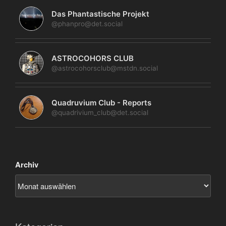
Das Phantastische Projekt
@phanpro@det.social
ASTROCOHORS CLUB
@astrocohorsclub@mstdn.social
Quadruvium Club - Reports
@quadrivium_club@det.social
Archiv