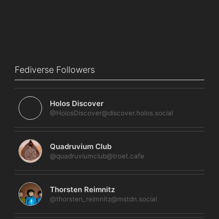
Fediverse Followers
Holos Discover
@HolosDiscover@discover.holos.social
Quadruvium Club
@quadruviumclub@troet.cafe
Thorsten Reimnitz
@thorsten_reimnitz@mstdn.social