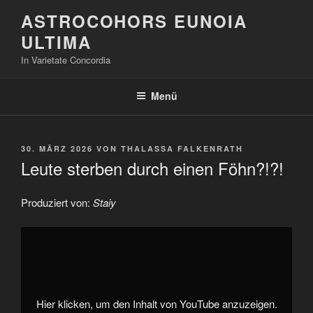
Zum
ASTROCOHORS EUNOIA
Inhalt
ULTIMA
springen
In Varietate Concordia
Menü
VERÖFFENTLICHT
30. MÄRZ 2026
VON
THALASSA FALKENRATH
AM
Leute sterben durch einen Föhn?!?!
Produziert von:
Staiy
„Leute
sterben
durch
einen
Föhn?!?!“
von
YouTube
anzeigen
Hier klicken, um den Inhalt von YouTube anzuzeigen.