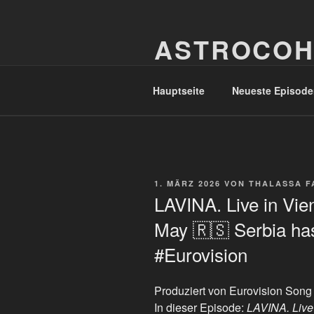
Zum
Inhalt
ASTROCOH
springen
In Varietate Concordia
Hauptseite
Neueste Episode
VERÖFFENTLICHT
1. MÄRZ 2026
VON
THALASSA F
AM
LAVINA. Live in Vien
May 🇷🇸 Serbia has
#Eurovision
Produziert von Eurovision Song
In dieser Episode:
LAVINA. Live 