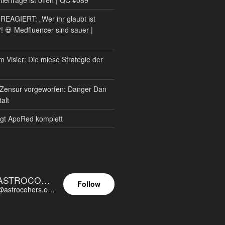
AGIERT: „Wer ihr glaubt ist
?! 💀 Medfluencer sind sauer |
m Visier: Die miese Strategie der
Zensur vorgeworfen: Danger Dan
alt
gt ApoRed komplett
ASTROCOHORS EUNOIA ULTIMA
Follow
@astrocohors.eu@astrocohors.eu