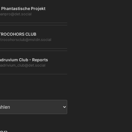
 Phantastische Projekt
anpro@det.social
TROCOHORS CLUB
trocohorsclub@mstdn.social
druvium Club - Reports
adrivium_club@det.social
ien