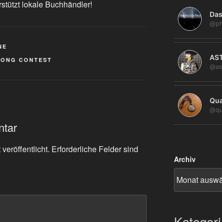
rstützt lokale Buchhändler!
Das
@ph
NE
AS
SONG CONTEST
@as
Qua
@qu
ntar
veröffentlicht.
Erforderliche Felder sind
Archiv
Kategor