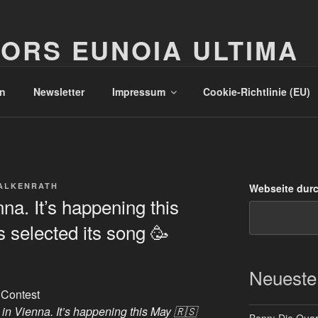
ORS EUNOIA ULTIMA
n
Newsletter
Impressum
Cookie-Richtlinie (EU)
ALKENRATH
Webseite dur
na. It’s happening this
 selected its song 🥳
Neueste
 Contest
in Vienna. It’s happening this May 🇷🇸
Bonn: Die Quart