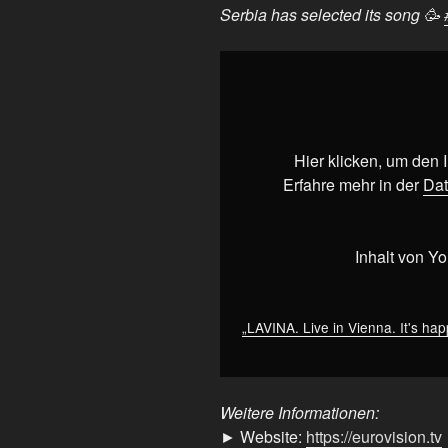
Serbia has selected its song 🥳
„LAVINA.
Live
in
Vienna.
It's
Hier klicken, um den
happening
Erfahre mehr in der
Dat
this
May
🇷🇸
Inhalt von Y
Serbia
has
selected
„LAVINA. Live in Vienna. It's ha
its
song
🥳
Weitere Informationen:
#Eurovision“
► Website:
https://eurovision.tv
von