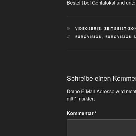
Bestellt bei Genialokal und unte
KATEGORIEN
VIDEOSERIE
,
ZEITGEIST-ZO
SCHLAGWÖRTER
EUROVISION
,
EUROVISION 
Schreibe einen Komme
Deine E-Mail-Adresse wird nicht 
mit
*
markiert
Kommentar
*