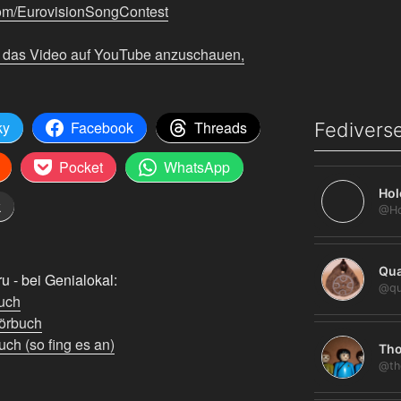
com/EurovisionSongContest
m das Video auf YouTube anzuschauen,
ky
Facebook
Threads
Fediverse
Pocket
WhatsApp
Hol
k
Qua
 - bei Genialokal:
@qu
uch
örbuch
ch (so fing es an)
Tho
@th