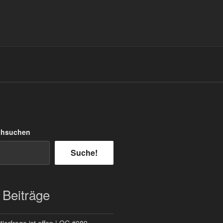
chsuchen
Suche!
 Beiträge
ierfrage ist offen | QC #089