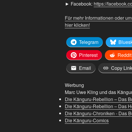
► Facebook:
https://facebook.
YouTube
anzeigen
Für mehr Informationen oder u
hier klicken!
Telegram
Blues
Pinterest
Reddit
Email
Copy Lin
Werbung
Marc Uwe Kling und das Känguru
Die Känguru-Rebellion – Das B
Die Känguru-Rebellion – Das H
Die Känguru-Chroniken - Das Bu
Die Känguru-Comics