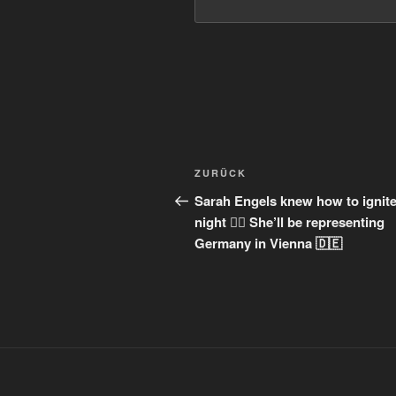
Beitragsnavigation
Vorheriger
ZURÜCK
Beitrag
Sarah Engels knew how to ignite
night ❤️‍🔥 She’ll be representing
Germany in Vienna 🇩🇪