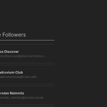
 Followers
os Discover
@HolosDiscover@discover.holos.social
druvium Club
adruviumclub@troet.cafe
rsten Reimnitz
orsten_reimnitz@mstdn.social