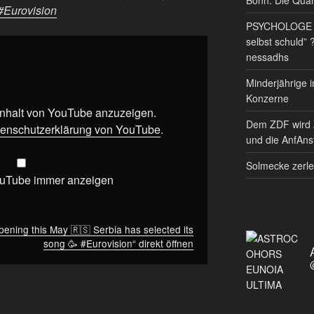
#Eurovision
PSYCHOLOGE RE
selbst schuld” 
nessadhs
Minderjährige i
Konzerne
 Inhalt von YouTube anzuzeigen.
Dem ZDF wird 
enschutzerklärung von YouTube
.
und die AnfAnst
Solmecke zerle
ouTube immer anzeigen
ppening this May 🇷🇸 Serbia has selected its
song 🥳 #Eurovision“ direkt öffnen