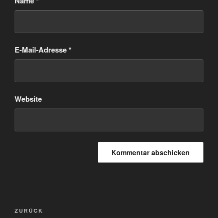
Name
*
E-Mail-Adresse
*
Website
Beitragsnavigation
Vorheriger
ZURÜCK