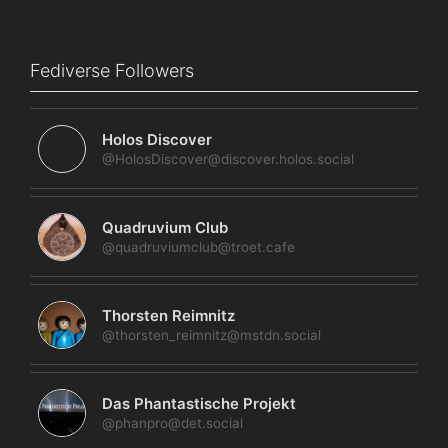
Fediverse Followers
Holos Discover
@HolosDiscover@discover.holos.social
Quadruvium Club
@quadruviumclub@troet.cafe
Thorsten Reimnitz
@thorsten_reimnitz@mstdn.social
Das Phantastische Projekt
@phanpro@det.social