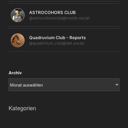
ASTROCOHORS CLUB
@astrocohorsclub@mstdn.social
Quadruvium Club - Reports
@quadrivium_club@det.social
Archiv
Kategorien