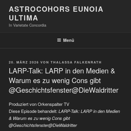
Zum
ASTROCOHORS EUNOIA
Inhalt
ULTIMA
springen
In Varietate Concordia
Menü
VERÖFFENTLICHT
20. MÄRZ 2026
VON
THALASSA FALKENRATH
AM
LARP-Talk: LARP in den Medien &
Warum es zu wenig Cons gibt
@Geschichtsfenster@DieWaldritter
Produziert von Orkenspalter TV
Diese Episode behandelt:
LARP-Talk: LARP in den Medien
& Warum es zu wenig Cons gibt
@Geschichtsfenster@DieWaldritter