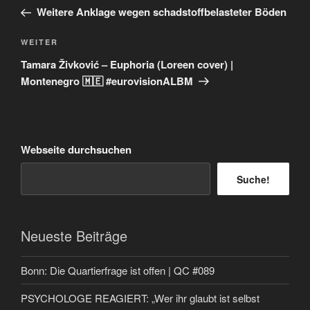
Beitrag
Weitere Anklage wegen schadstoffbelasteter Böden
Nächster
WEITER
Beitrag
Tamara Živković – Euphoria (Loreen cover) |
Montenegro 🇲🇪 #eurovisionALBM
Webseite durchsuchen
Suche!
Neueste Beiträge
Bonn: Die Quartierfrage ist offen | QC #089
PSYCHOLOGE REAGIERT: „Wer ihr glaubt ist selbst