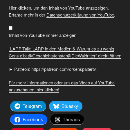
„LARP-
Hier klicken, um den Inhalt von YouTube anzuzeigen.
Talk:
LARP
Erfahre mehr in der
Datenschutzerklärung von YouTube
.
in
den
Medien
&
Warum
Inhalt von YouTube immer anzeigen
es
zu
wenig
„LARP-Talk: LARP in den Medien & Warum es zu wenig
Cons
gibt
Cons gibt @Geschichtsfenster@DieWaldritter“ direkt öffnen
@Geschichtsfenster@DieWaldritter“
von
YouTube
► Patreon:
https://patreon.com/orkenspaltertv
anzeigen
Für mehr Informationen oder um das Video auf YouTube
anzuschauen, hier klicken!
Telegram
Bluesky
Facebook
Threads