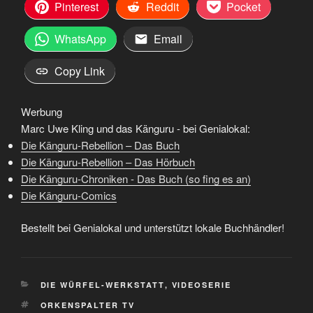
Pinterest
Reddit
Pocket
WhatsApp
Email
Copy Link
Werbung
Marc Uwe Kling und das Känguru - bei Genialokal:
Die Känguru-Rebellion – Das Buch
Die Känguru-Rebellion – Das Hörbuch
Die Känguru-Chroniken - Das Buch (so fing es an)
Die Känguru-Comics
Bestellt bei Genialokal und unterstützt lokale Buchhändler!
KATEGORIEN
DIE WÜRFEL-WERKSTATT
,
VIDEOSERIE
SCHLAGWÖRTER
ORKENSPALTER TV