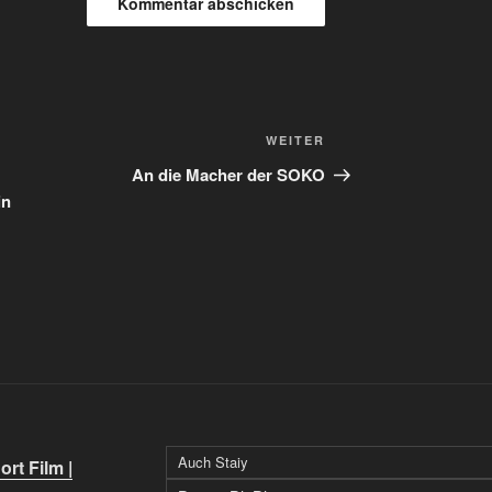
Nächster
WEITER
Beitrag
An die Macher der SOKO
in
Auch Staiy
rt Film |