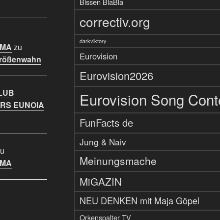
Bissen BlaBla
correctiv.org
darkviktory
IMA
zu
Eurovision
Größenwahn
Eurovision2026
LUB
Eurovision Song Cont
RS EUNOIA
FunFacts de
Jung & Naiv
u
Meinungsmache
IMA
MiGAZIN
NEU DENKEN mit Maja Göpel
Orkenspalter TV