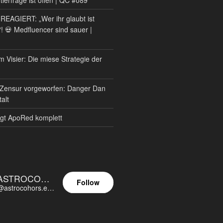
AGIERT: „Wer ihr glaubt ist
?! 💀 Medfluencer sind sauer |
m Visier: Die miese Strategie der
Zensur vorgeworfen: Danger Dan
alt
gt ApoRed komplett
ASTROCOHORS EUNOIA ULTIMA
Follow
@astrocohors.eu@astrocohors.eu