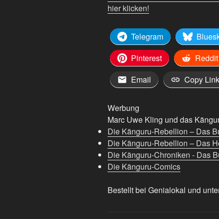
hier klicken!
Telegram
Blues
Pinterest
Reddit
Email
Copy Lin
Werbung
Marc Uwe Kling und das Känguru
Die Känguru-Rebellion – Das B
Die Känguru-Rebellion – Das H
Die Känguru-Chroniken - Das Bu
Die Känguru-Comics
Bestellt bei Genialokal und unte