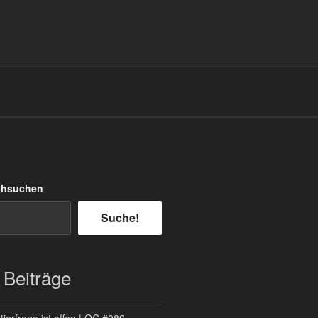
chsuchen
Suche!
 Beiträge
ierfrage ist offen | QC #089