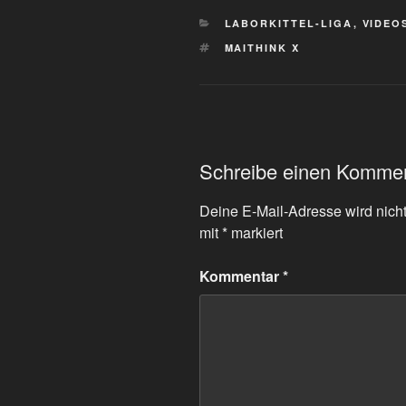
KATEGORIEN
LABORKITTEL-LIGA
,
VIDEO
SCHLAGWÖRTER
MAITHINK X
Schreibe einen Komme
Deine E-Mail-Adresse wird nicht 
mit
*
markiert
Kommentar
*