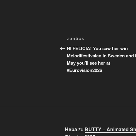
Beitragsnavigation
Vorheriger
ZURÜCK
Beitrag
HI FELICIA! You saw her win
Melodifestivalen in Sweden and 
May you’ll see her at
#Eurovision2026
Heba
zu
BUTTY – Animated Sho