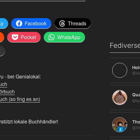
ky
Facebook
Threads
Pocket
WhatsApp
Fediverse
k
Hol
 - bei Genialokal:
uch
örbuch
Qua
ch (so fing es an)
@qu
rstützt lokale Buchhändler!
Tho
@th