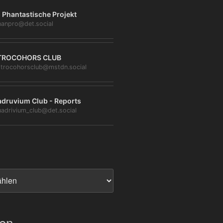
 Phantastische Projekt
anpro@det.social
TROCOHORS CLUB
trocohorsclub@mstdn.social
druvium Club - Reports
adrivium_club@det.social
ien