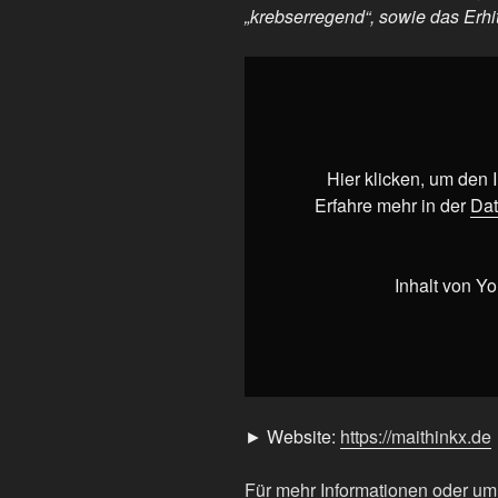
„krebserregend“, sowie das Erhi
„Krebs
durch
Süßstoffe?“
von
YouTube
Hier klicken, um den
anzeigen
Erfahre mehr in der
Dat
Inhalt von Y
► Website:
https://maithinkx.de
Für mehr Informationen oder u