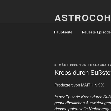
Zum
Inhalt
ASTROCOH
springen
In Varietate Concordia
Hauptseite
Neueste Episode
VERÖFFENTLICHT
8. MÄRZ 2026
VON
THALASSA F
AM
Krebs durch Süßsto
Produziert von MAITHINK X
In der Episode Krebs durch Süßs
gesundheitlichen Auswirkungen 
dessen potenzielle Krebserregu