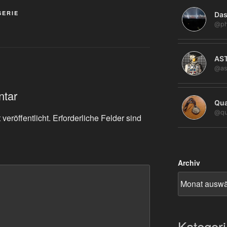
SERIE
Das
@ph
AS
@as
ntar
Qua
@qu
veröffentlicht.
Erforderliche Felder sind
Archiv
Kategor