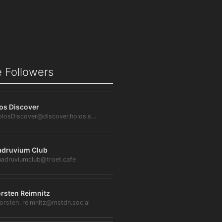
 Followers
os Discover
@HolosDiscover@discover.holos.social
druvium Club
adruviumclub@troet.cafe
rsten Reimnitz
orsten_reimnitz@mstdn.social