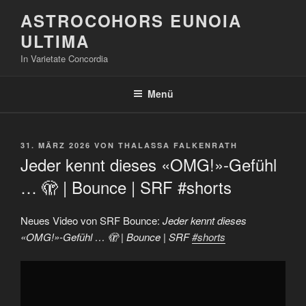
Zum
ASTROCOHORS EUNOIA
Inhalt
ULTIMA
springen
In Varietate Concordia
Menü
VERÖFFENTLICHT
31. MÄRZ 2026
VON
THALASSA FALKENRATH
AM
Jeder kennt dieses «OMG!»-Gefühl
… 🫣 | Bounce | SRF #shorts
Neues Video von SRF Bounce:
Jeder kennt dieses
«OMG!»-Gefühl … 🫣 | Bounce | SRF
#shorts
„Jeder
kennt
dieses
«OMG!»-
Gefühl