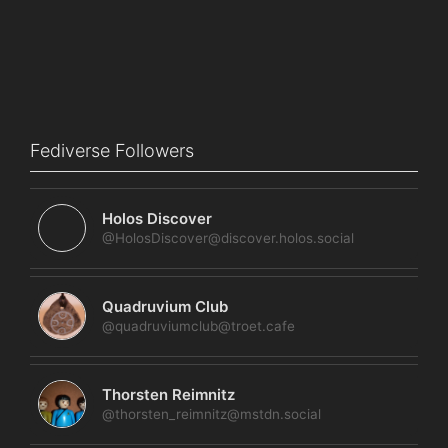
Fediverse Followers
Holos Discover
@HolosDiscover@discover.holos.social
Quadruvium Club
@quadruviumclub@troet.cafe
Thorsten Reimnitz
@thorsten_reimnitz@mstdn.social