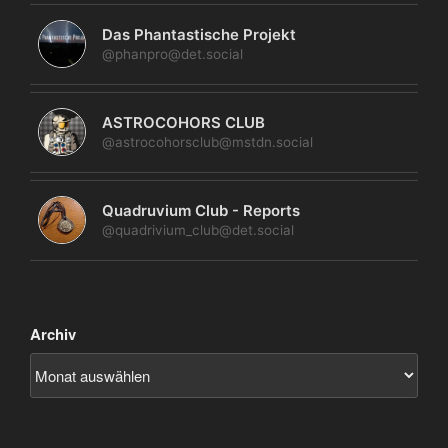
Das Phantastische Projekt
@phanpro@det.social
ASTROCOHORS CLUB
@astrocohorsclub@mstdn.social
Quadruvium Club - Reports
@quadrivium_club@det.social
Archiv