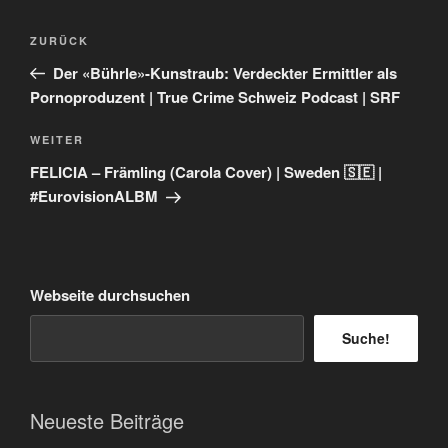
Beitragsnavigation
Vorheriger
ZURÜCK
Beitrag
Der «Bührle»-Kunstraub: Verdeckter Ermittler als
Pornoproduzent | True Crime Schweiz Podcast | SRF
Nächster
WEITER
Beitrag
FELICIA – Främling (Carola Cover) | Sweden 🇸🇪 |
#EurovisionALBM
Webseite durchsuchen
Suche!
Neueste Beiträge