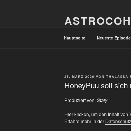
Zum
Inhalt
ASTROCOH
springen
In Varietate Concordia
Hauptseite
Neueste Episode
VERÖFFENTLICHT
25. MÄRZ 2026
VON
THALASSA 
AM
HoneyPuu soll sich 
Produziert von:
Staiy
„HoneyPuu
Hier klicken, um den Inhalt vo
soll
Erfahre mehr in der
Datenschutz
sich