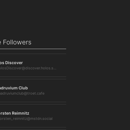
 Followers
os Discover
@HolosDiscover@discover.holos.social
druvium Club
adruviumclub@troet.cafe
rsten Reimnitz
orsten_reimnitz@mstdn.social