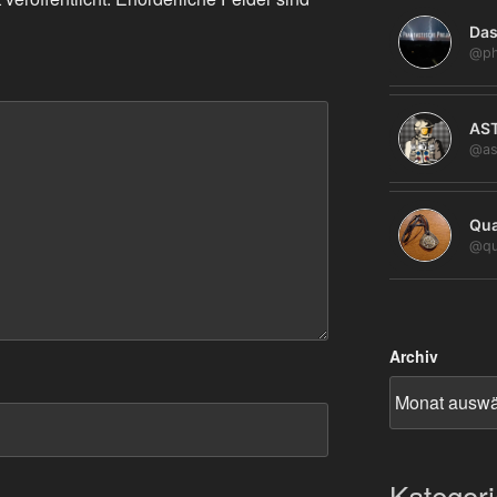
Das
@ph
AS
@as
Qua
@qu
Archiv
Kategor