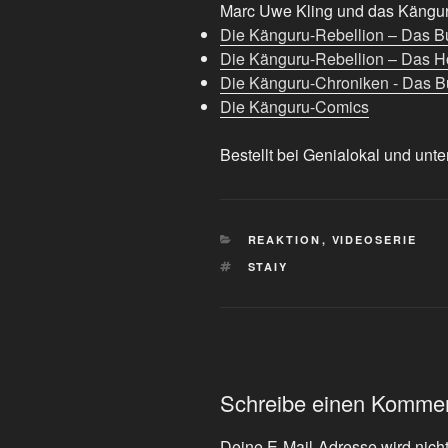
Marc Uwe Kling und das Känguru
Die Känguru-Rebellion – Das B
Die Känguru-Rebellion – Das H
Die Känguru-Chroniken - Das Bu
Die Känguru-Comics
Bestellt bei Genialokal und unte
KATEGORIEN
REAKTION
,
VIDEOSERIE
SCHLAGWÖRTER
STAIY
Schreibe einen Komme
Deine E-Mail-Adresse wird nicht 