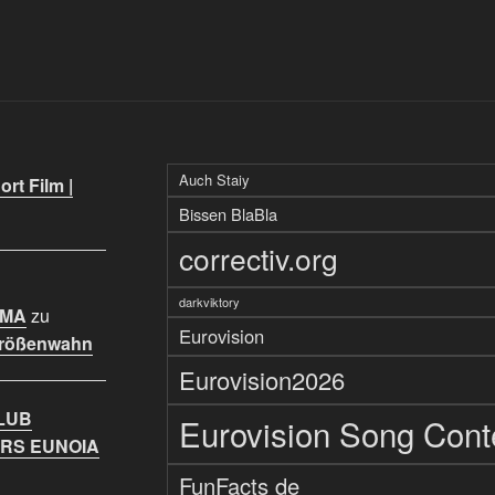
Auch Staiy
rt Film |
Bissen BlaBla
correctiv.org
darkviktory
IMA
zu
Eurovision
Größenwahn
Eurovision2026
LUB
Eurovision Song Cont
RS EUNOIA
FunFacts de