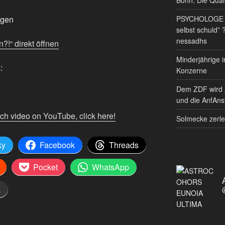
PSYCHOLOGE RE
igen
selbst schuld” 
nessadhs
?!“ direkt öffnen
Minderjährige i
:
Konzerne
Dem ZDF wird 
und die AnfAnst
tch video on YouTube, click here!
Solmecke zerle
ky
Facebook
Threads
Pocket
WhatsApp
k