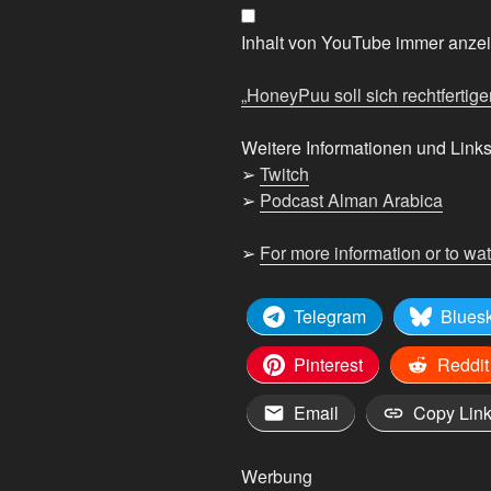
rechtfertigen?!“
von
Inhalt von YouTube immer anze
YouTube
anzeigen
„HoneyPuu soll sich rechtfertigen
Weitere Informationen und Links
➢
Twitch
➢
Podcast Alman Arabica
➢
For more information or to wa
Telegram
Blues
Pinterest
Reddit
Email
Copy Lin
Werbung