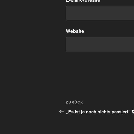
Website
Beitragsnavigation
Vorheriger
ZURÜCK
Beitrag
„Es ist ja noch nichts passiert“ 