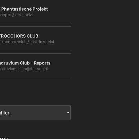
 Phantastische Projekt
anpro@det.social
TROCOHORS CLUB
trocohorsclub@mstdn.social
druvium Club - Reports
adrivium_club@det.social
ien