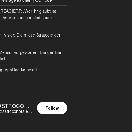
AGIERT: „Wer ihr glaubt ist
?! 💀 Medfluencer sind sauer |
m Visier: Die miese Strategie der
Zensur vorgeworfen: Danger Dan
alt
gt ApoRed komplett
ASTROCOHORS EUNOIA ULTIMA
Follow
@astrocohors.eu@astrocohors.eu