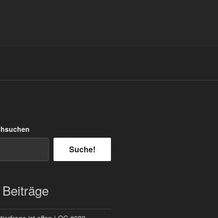
chsuchen
Suche!
 Beiträge
ierfrage ist offen | QC #089