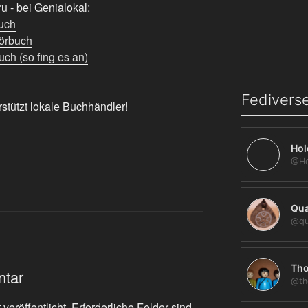
 - bei Genialokal:
uch
örbuch
ch (so fing es an)
Fediverse
rstützt lokale Buchhändler!
Hol
Qua
@qu
Tho
ntar
@th
veröffentlicht.
Erforderliche Felder sind