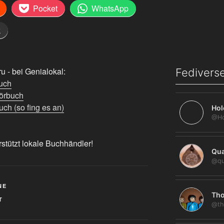
Pocket
WhatsApp
k
 - bei Genialokal:
Fediverse
uch
örbuch
ch (so fing es an)
Hol
rstützt lokale Buchhändler!
Qua
@qu
NE
Tho
T
@th