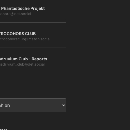
 Phantastische Projekt
anpro@det.social
TROCOHORS CLUB
trocohorsclub@mstdn.social
druvium Club - Reports
adrivium_club@det.social
ien