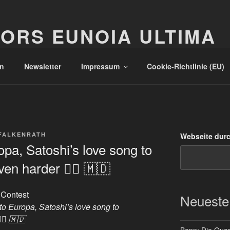
ORS EUNOIA ULTIMA
n
Newsletter
Impressum
Cookie-Richtlinie (EU)
FALKENRATH
Webseite dur
pa, Satoshi’s love song to
en harder ❤️‍🔥 🇲🇩
 Contest
Neueste
o Europa, Satoshi’s love song to
‍🔥 🇲🇩
Bonn: Die Quart