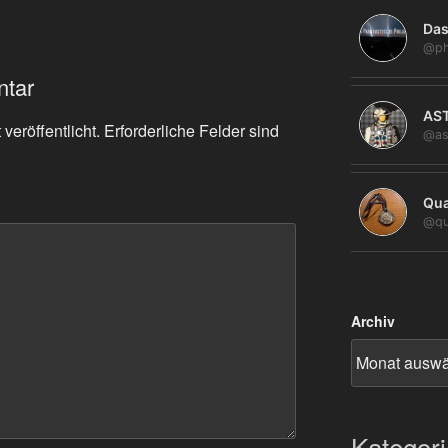
Das
@ph
ntar
AS
veröffentlicht.
Erforderliche Felder sind
@as
Qua
@qu
Archiv
Kategor