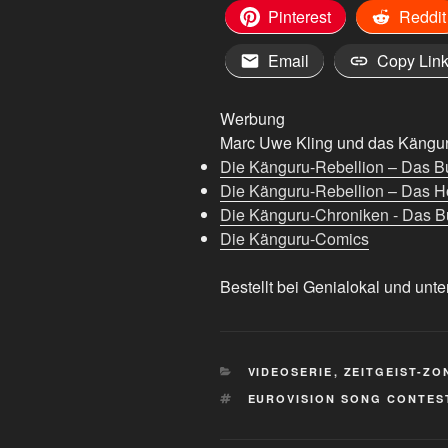
Pinterest
Reddit
Email
Copy Lin
Werbung
Marc Uwe Kling und das Känguru
Die Känguru-Rebellion – Das B
Die Känguru-Rebellion – Das H
Die Känguru-Chroniken - Das Bu
Die Känguru-Comics
Bestellt bei Genialokal und unte
KATEGORIEN
VIDEOSERIE
,
ZEITGEIST-ZO
SCHLAGWÖRTER
EUROVISION SONG CONTES