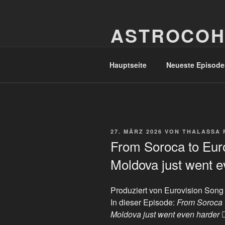
Zum
Inhalt
ASTROCOH
springen
In Varietate Concordia
Hauptseite
Neueste Episode
VERÖFFENTLICHT
27. MÄRZ 2026
VON
THALASSA 
AM
From Soroca to Euro
Moldova just went ev
Produziert von Eurovision Song
In dieser Episode:
From Soroca t
Moldova just went even harder ❤️