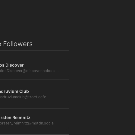
 Followers
os Discover
@HolosDiscover@discover.holos.social
druvium Club
adruviumclub@troet.cafe
rsten Reimnitz
orsten_reimnitz@mstdn.social