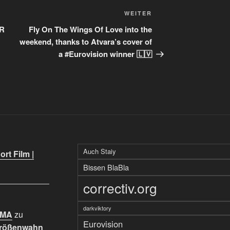
Nächster
WEITER
Beitrag
R
Fly On The Wings Of Love into the
weekend, thanks to Atvara’s cover of
a #Eurovision winner 🇱🇻
Auch Staiy
rt Film |
Bissen BlaBla
correctiv.org
darkviktory
IMA
zu
Eurovision
Größenwahn