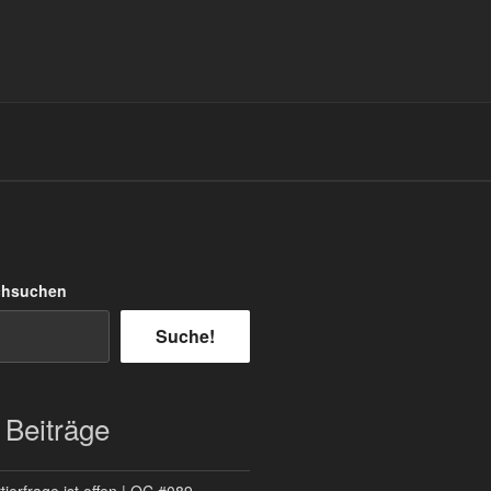
chsuchen
Suche!
 Beiträge
ierfrage ist offen | QC #089