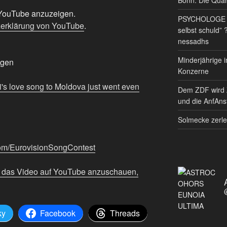
n YouTube anzuzeigen.
PSYCHOLOGE RE
erklärung von YouTube
.
selbst schuld” 
nessadhs
Minderjährige i
igen
Konzerne
's love song to Moldova just went even
Dem ZDF wird 
und die AnfAnst
Solmecke zerle
com/EurovisionSongContest
m das Video auf YouTube anzuschauen,
ky
Facebook
Threads