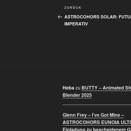
Beitragsnavigation
Vorheriger
ZURÜCK
Beitrag
ASTROCOHORS SOLAR: FUTU
IMPERATIV
Heba
zu
BUTTY – Animated Sho
Blender 2025
Glenn Frey – I’ve Got Mine –
ASTROCOHORS EUNOIA ULT
Einladung zu bescheidenem 