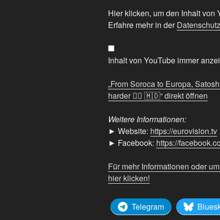
„From
Hier klicken, um den Inhalt vo
Soroca
Erfahre mehr in der
Datenschutz
to
Europa,
Satoshi's
Inhalt von YouTube immer anze
love
song
„From Soroca to Europa, Satoshi
to
harder ❤️‍🔥 🇲🇩“ direkt öffnen
Moldova
just
Weitere Informationen:
went
► Website:
https://eurovision.tv
even
► Facebook:
https://facebook.
harder
❤️‍🔥
Für mehr Informationen oder u
🇲🇩“
hier klicken!
von
YouTube
Telegram
Blues
anzeigen