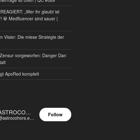
AGIERT: „Wer ihr glaubt ist
?! 💀 Medfluencer sind sauer |
m Visier: Die miese Strategie der
Zensur vorgeworfen: Danger Dan
alt
gt ApoRed komplett
ASTROCOHORS EUNOIA ULTIMA
Follow
@astrocohors.eu@astrocohors.eu