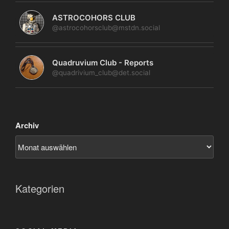
ASTROCOHORS CLUB
@astrocohorsclub@mstdn.social
Quadruvium Club - Reports
@quadrivium_club@det.social
Archiv
Kategorien