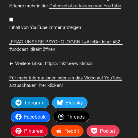
UNSERE
PSYCHOLOGEN
Erfahre mehr in der
Datenschutzerklärung von YouTube
.
|
#AlleBekloppt
#82
|
#podcast“
Inhalt von YouTube immer anzeigen
von
YouTube
anzeigen
„FRAG UNSERE PSYCHOLOGEN | #AlleBekloppt #82 |
#podcast“ direkt öffnen
► Weitere Links:
https://linktr.ee/wildmics
Für mehr Informationen oder um das Video auf YouTube
anzuschauen, hier klicken!
Telegram
Bluesky
Facebook
Threads
Pinterest
Reddit
Pocket