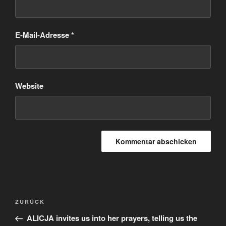
E-Mail-Adresse
*
Website
Beitragsnavigation
Vorheriger
ZURÜCK
Beitrag
ALICJA invites us into her prayers, telling us the