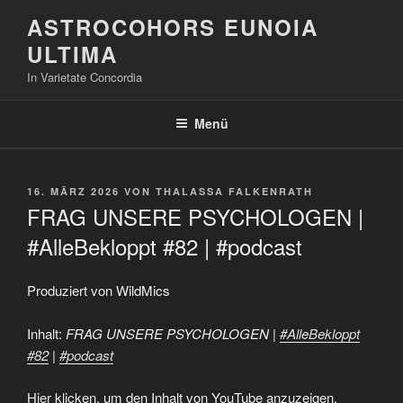
Zum
ASTROCOHORS EUNOIA
Inhalt
ULTIMA
springen
In Varietate Concordia
Menü
VERÖFFENTLICHT
16. MÄRZ 2026
VON
THALASSA FALKENRATH
AM
FRAG UNSERE PSYCHOLOGEN |
#AlleBekloppt #82 | #podcast
Produziert von WildMics
Inhalt:
FRAG UNSERE PSYCHOLOGEN |
#AlleBekloppt
#82
|
#podcast
„FRAG
Hier klicken, um den Inhalt von YouTube anzuzeigen.