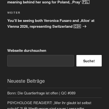
meaning behind her song for Poland, ‚Pray‘ 🇵🇱
Nächster
WEITER
Beitrag
You’ll be seeing both Veronica Fusaro and ‚Alice‘ at
Vienna 2026, representing Switzerland 🇨🇭
Webseite durchsuchen
Suche!
Neueste Beiträge
Bonn: Die Quartierfrage ist offen | QC #089
PSYCHOLOGE REAGIERT: „Wer ihr glaubt ist selbst
schuld” ?! 💀 Medfluencer sind sauer | nessadhs