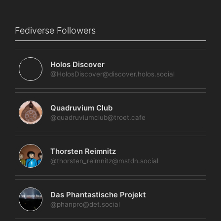
Fediverse Followers
Holos Discover
@HolosDiscover@discover.holos.social
Quadruvium Club
@quadruviumclub@troet.cafe
Thorsten Reimnitz
@thorsten_reimnitz@mstdn.social
Das Phantastische Projekt
@phanpro@det.social