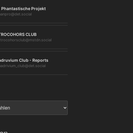
 Phantastische Projekt
anpro@det.social
TROCOHORS CLUB
trocohorsclub@mstdn.social
druvium Club - Reports
adrivium_club@det.social
ien