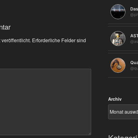
Das
@ph
ntar
AS
veröffentlicht.
Erforderliche Felder sind
@as
Qua
@qu
Archiv
Kategor