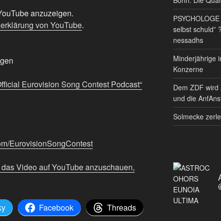
n YouTube anzuzeigen.
PSYCHOLOGE RE
erklärung von YouTube
.
selbst schuld” 
nessadhs
Minderjährige i
igen
Konzerne
Official Eurovision Song Contest Podcast“
Dem ZDF wird 
und die AnfAnst
Solmecke zerle
com/EurovisionSongContest
m das Video auf YouTube anzuschauen,
ky
Facebook
Threads