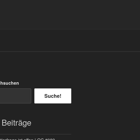
chsuchen
Suche!
 Beiträge
ierfrage ist offen | QC #089