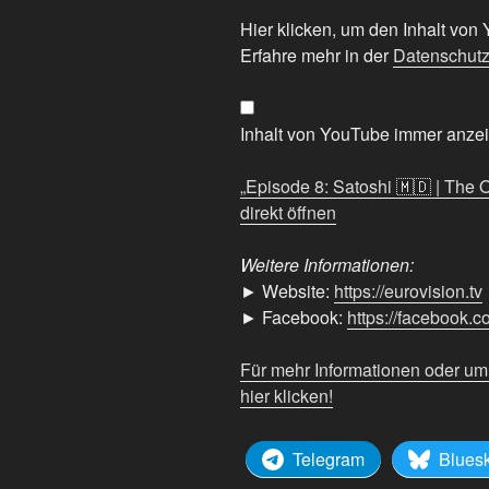
„Episode
Hier klicken, um den Inhalt vo
8:
Erfahre mehr in der
Datenschutz
Satoshi
🇲🇩
|
Inhalt von YouTube immer anze
The
Official
„Episode 8: Satoshi 🇲🇩 | The 
Eurovision
direkt öffnen
Song
Contest
Weitere Informationen:
Podcast“
► Website:
https://eurovision.tv
von
► Facebook:
https://facebook.
YouTube
anzeigen
Für mehr Informationen oder u
hier klicken!
Telegram
Blues