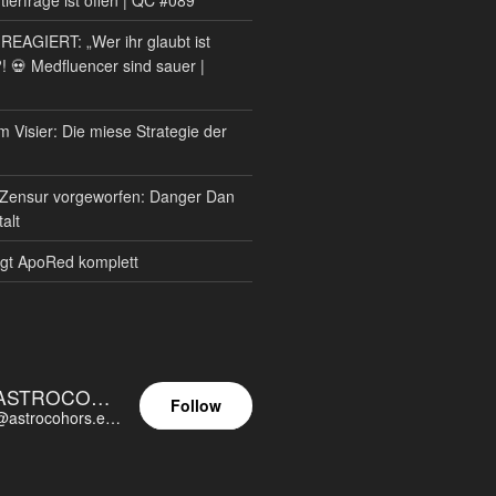
AGIERT: „Wer ihr glaubt ist
?! 💀 Medfluencer sind sauer |
m Visier: Die miese Strategie der
Zensur vorgeworfen: Danger Dan
alt
gt ApoRed komplett
ASTROCOHORS EUNOIA ULTIMA
Follow
@astrocohors.eu@astrocohors.eu