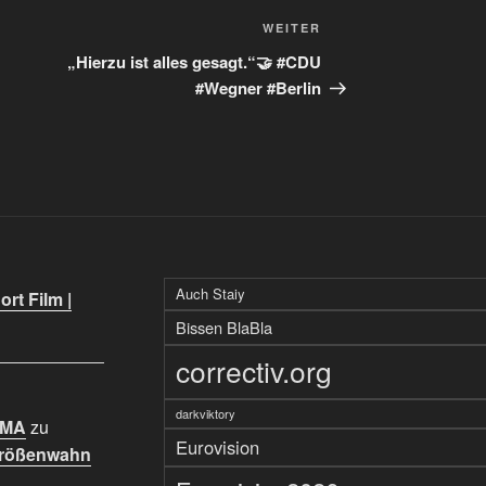
Nächster
WEITER
Beitrag
„Hierzu ist alles gesagt.“🤝 #CDU
#Wegner #Berlin
Auch Staiy
rt Film |
Bissen BlaBla
correctiv.org
darkviktory
IMA
zu
Eurovision
Größenwahn