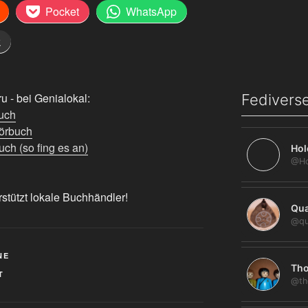
Pocket
WhatsApp
k
 - bei Genialokal:
Fediverse
uch
örbuch
ch (so fing es an)
Hol
rstützt lokale Buchhändler!
Qua
@qu
NE
Tho
T
@th