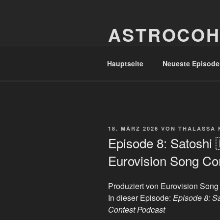
Zum
Inhalt
ASTROCOH
springen
In Varietate Concordia
Hauptseite
Neueste Episode
VERÖFFENTLICHT
18. MÄRZ 2026
VON
THALASSA 
AM
Episode 8: Satoshi 
Eurovision Song Co
Produziert von Eurovision Song
In dieser Episode:
Episode 8: Sa
Contest Podcast