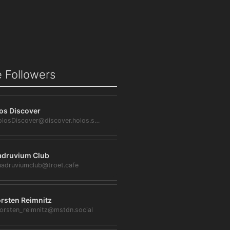
 Followers
os Discover
@HolosDiscover@discover.holos.social
druvium Club
adruviumclub@troet.cafe
rsten Reimnitz
orsten_reimnitz@mstdn.social