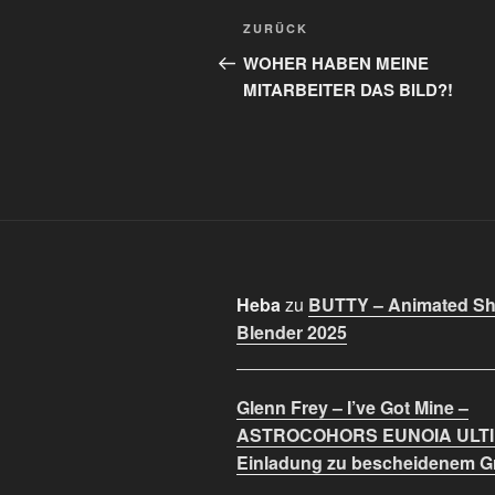
Beitragsnavigation
Vorheriger
ZURÜCK
Beitrag
WOHER HABEN MEINE
MITARBEITER DAS BILD?!
Heba
zu
BUTTY – Animated Sho
Blender 2025
Glenn Frey – I’ve Got Mine –
ASTROCOHORS EUNOIA ULT
Einladung zu bescheidenem 