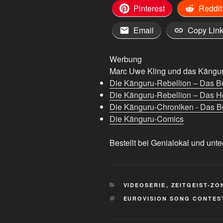
Pinterest
Reddit
Email
Copy Lin
Werbung
Marc Uwe Kling und das Känguru
Die Känguru-Rebellion – Das B
Die Känguru-Rebellion – Das H
Die Känguru-Chroniken - Das Bu
Die Känguru-Comics
Bestellt bei Genialokal und unte
KATEGORIEN
VIDEOSERIE
,
ZEITGEIST-ZO
SCHLAGWÖRTER
EUROVISION SONG CONTES