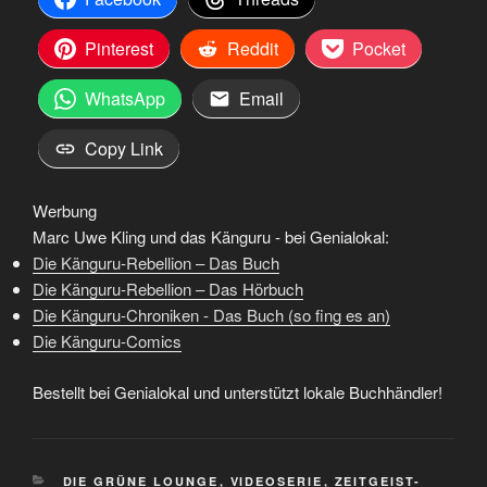
Pinterest
Reddit
Pocket
WhatsApp
Email
Copy Link
Werbung
Marc Uwe Kling und das Känguru - bei Genialokal:
Die Känguru-Rebellion – Das Buch
Die Känguru-Rebellion – Das Hörbuch
Die Känguru-Chroniken - Das Buch (so fing es an)
Die Känguru-Comics
Bestellt bei Genialokal und unterstützt lokale Buchhändler!
KATEGORIEN
DIE GRÜNE LOUNGE
,
VIDEOSERIE
,
ZEITGEIST-