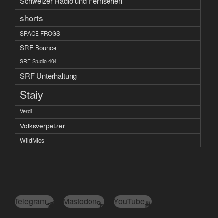
Schweizer Radio und Fernsehen
shorts
SPACE FROGS
SRF Bounce
SRF Studio 404
SRF Unterhaltung
Staiy
Verdi
Volksverpetzer
WildMics
Telegram
Mastodon
YouTube