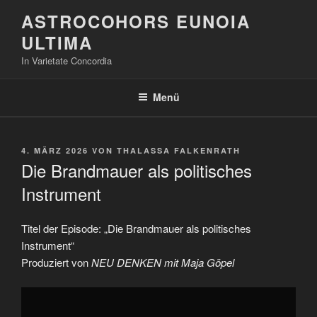
Zum
ASTROCOHORS EUNOIA
Inhalt
ULTIMA
springen
In Varietate Concordia
Menü
VERÖFFENTLICHT
4. MÄRZ 2026
VON
THALASSA FALKENRATH
AM
Die Brandmauer als politisches
Instrument
Titel der Episode: „Die Brandmauer als politisches
Instrument“
Produziert von
NEU DENKEN mit Maja Göpel
„Die
Brandmauer
als