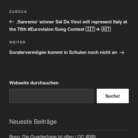
Beitragsnavigation
Vorheriger
ZURÜCK
Beitrag
‚Sanremo‘ winner Sal Da Vinci will represent Italy at
the 70th #Eurovision Song Contest 🇮🇹 ✈️ 🇦🇹
Nächster
WEITER
Beitrag
Sondervermögen kommt in Schulen noch nicht an
Webseite durchsuchen
Suche!
Neueste Beiträge
Bonn: Die Quartierfrage ist offen | QC #089