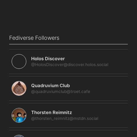
Fediverse Followers
Holos Discover
@HolosDiscover@discover.holos.social
Quadruvium Club
@quadruviumclub@troet.cafe
Thorsten Reimnitz
@thorsten_reimnitz@mstdn.social