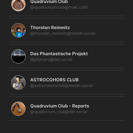
Quadruvium Club
@quadruviumclub@troet.cafe
Thorsten Reimnitz
@thorsten_reimnitz@mstdn.social
Das Phantastische Projekt
@phanpro@det.social
ASTROCOHORS CLUB
@astrocohorsclub@mstdn.social
Quadruvium Club - Reports
@quadrivium_club@det.social