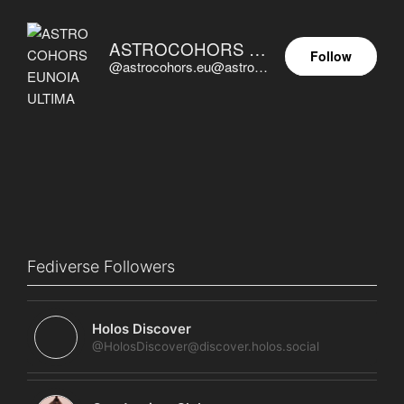
ASTROCOHORS EUNOIA ULTIMA
Follow
@astrocohors.eu@astrocohors.eu
Fediverse Followers
Holos Discover
@HolosDiscover@discover.holos.social