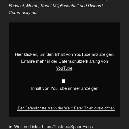
Podcast, Merch, Kanal-Mitgliedschaft und Discord-
Community auf.
„Der
Gefährlichste
Mann
der
Welt:
Peter
Thiel“
von
Hier klicken, um den Inhalt von YouTube anzuzeigen.
YouTube
anzeigen
Erfahre mehr in der
Datenschutzerklärung von
YouTube
.
Inhalt von YouTube immer anzeigen
„Der Gefährlichste Mann der Welt: Peter Thiel“ direkt öffnen
► Weitere Links:
https://linktr.ee/SpaceFrogs