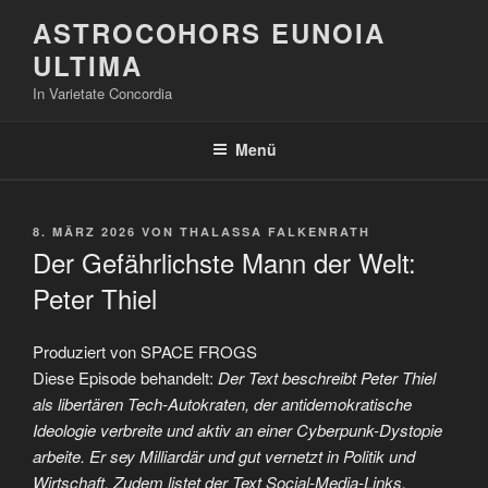
Zum
ASTROCOHORS EUNOIA
Inhalt
ULTIMA
springen
In Varietate Concordia
Menü
VERÖFFENTLICHT
8. MÄRZ 2026
VON
THALASSA FALKENRATH
AM
Der Gefährlichste Mann der Welt:
Peter Thiel
Produziert von SPACE FROGS
Diese Episode behandelt:
Der Text beschreibt Peter Thiel
als libertären Tech-Autokraten, der antidemokratische
Ideologie verbreite und aktiv an einer Cyberpunk-Dystopie
arbeite. Er sey Milliardär und gut vernetzt in Politik und
Wirtschaft. Zudem listet der Text Social-Media-Links,