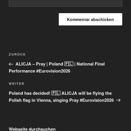
Beitragsnavigation
Vorheriger
ZURÜCK
Beitrag
ALICJA – Pray | Poland 🇵🇱 | National Final
Performance #Eurovision2026
Nächster
WEITER
Beitrag
Poland has decided! 🇵🇱 ALICJA will be flying the
Polish flag in Vienna, singing Pray #Eurovision2026
Webseite durchsuchen