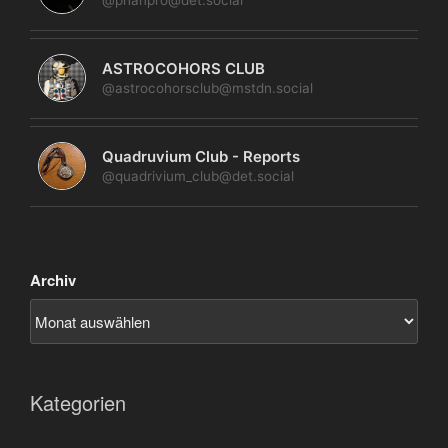
@phanpro@det.social
ASTROCOHORS CLUB
@astrocohorsclub@mstdn.social
Quadruvium Club - Reports
@quadrivium_club@det.social
Archiv
Kategorien