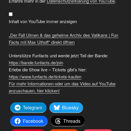
Ulmen
Erfahre mehr in der
Datenschutzerklärung von YouTube
.
&
das
geheime
Archiv
des
Inhalt von YouTube immer anzeigen
Vatikans
|
Fun
„Der Fall Ulmen & das geheime Archiv des Vatikans | Fun
Facts
mit
Facts mit Max Uthoff“ direkt öffnen
Max
Uthoff“
von
Unterstütze Funfacts und werde jetzt Teil der Bande:
YouTube
anzeigen
https://bande.funfacts.de/join
Erlebe die Show live – Tickets gibt’s hier:
https://www.funfacts.de/tickets-kaufen
Für mehr Informationen oder um das Video auf YouTube
anzuschauen, hier klicken!
Telegram
Bluesky
Facebook
Threads