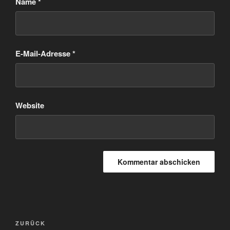
Name
*
E-Mail-Adresse
*
Website
Beitragsnavigation
Vorheriger
ZURÜCK