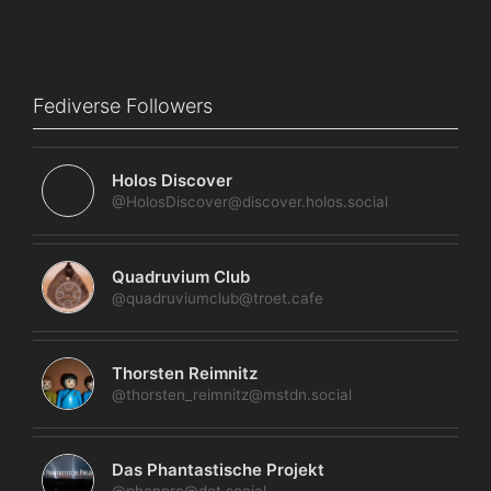
Fediverse Followers
Holos Discover
@HolosDiscover@discover.holos.social
Quadruvium Club
@quadruviumclub@troet.cafe
Thorsten Reimnitz
@thorsten_reimnitz@mstdn.social
Das Phantastische Projekt