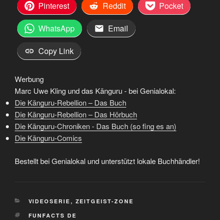
Pinterest
Reddit
Pocket
WhatsApp
Email
Copy Link
Werbung
Marc Uwe Kling und das Känguru - bei Genialokal:
Die Känguru-Rebellion – Das Buch
Die Känguru-Rebellion – Das Hörbuch
Die Känguru-Chroniken - Das Buch (so fing es an)
Die Känguru-Comics
Bestellt bei Genialokal und unterstützt lokale Buchhändler!
KATEGORIEN
VIDEOSERIE
,
ZEITGEIST-ZONE
SCHLAGWÖRTER
FUNFACTS DE