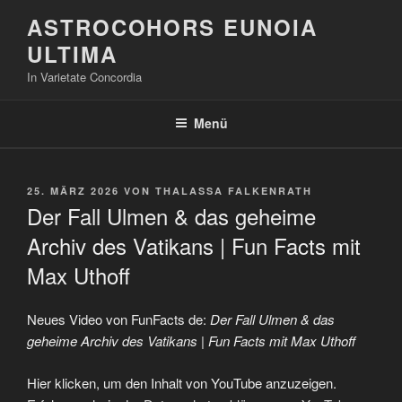
Zum
ASTROCOHORS EUNOIA
Inhalt
ULTIMA
springen
In Varietate Concordia
Menü
VERÖFFENTLICHT
25. MÄRZ 2026
VON
THALASSA FALKENRATH
AM
Der Fall Ulmen & das geheime
Archiv des Vatikans | Fun Facts mit
Max Uthoff
Neues Video von FunFacts de:
Der Fall Ulmen & das
geheime Archiv des Vatikans | Fun Facts mit Max Uthoff
„Der
Hier klicken, um den Inhalt von YouTube anzuzeigen.
Fall