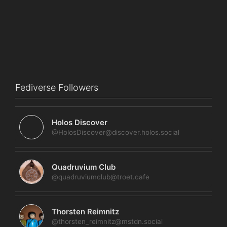
Fediverse Followers
Holos Discover
@HolosDiscover@discover.holos.social
Quadruvium Club
@quadruviumclub@troet.cafe
Thorsten Reimnitz
@thorsten_reimnitz@mstdn.social