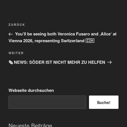
Beitragsnavigation
Vorheriger
ZURÜCK
Beitrag
You’ll be seeing both Veronica Fusaro and ‚Alice‘ at
Vienna 2026, representing Switzerland 🇨🇭
Nächster
WEITER
Beitrag
🗞️ NEWS: SÖDER IST NICHT MEHR ZU HELFEN
Webseite durchsuchen
Suche!
Neueste Beiträge