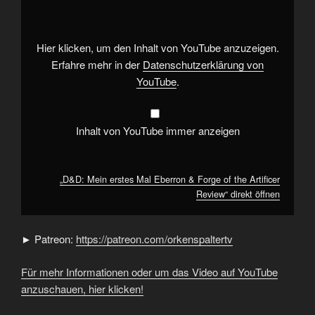
Mal
Eberron
&
Forge
of
Hier klicken, um den Inhalt von YouTube anzuzeigen.
the
Artificer
Erfahre mehr in der
Datenschutzerklärung von
Review“
YouTube
.
von
YouTube
anzeigen
Inhalt von YouTube immer anzeigen
„D&D: Mein erstes Mal Eberron & Forge of the Artificer
Review“ direkt öffnen
► Patreon:
https://patreon.com/orkenspaltertv
Für mehr Informationen oder um das Video auf YouTube
anzuschauen, hier klicken!