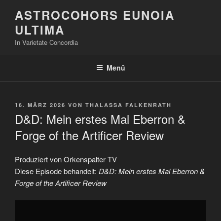
Zum
ASTROCOHORS EUNOIA
Inhalt
ULTIMA
springen
In Varietate Concordia
Menü
VERÖFFENTLICHT
16. MÄRZ 2026
VON
THALASSA FALKENRATH
AM
D&D: Mein erstes Mal Eberron &
Forge of the Artificer Review
Produziert von Orkenspalter TV
Diese Episode behandelt:
D&D: Mein erstes Mal Eberron &
Forge of the Artificer Review
„D&D:
Mein
erstes