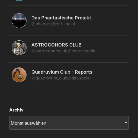
Das Phantastische Projekt
@phanpro@det.social
ASTROCOHORS CLUB
@astrocohorsclub@mstdn.social
Quadruvium Club - Reports
@quadrivium_club@det.social
Archiv