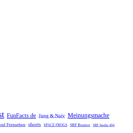
st
Meinungsmache
FunFacts de
Jung & Naiv
shorts
und Fernsehen
SRF Bounce
SPACE FROGS
SRF Studio 404