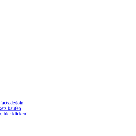
!
facts.de/join
kets-kaufen
 hier klicken!