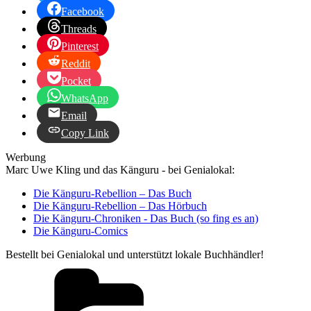
Facebook
Threads
Pinterest
Reddit
Pocket
WhatsApp
Email
Copy Link
Werbung
Marc Uwe Kling und das Känguru - bei Genialokal:
Die Känguru-Rebellion – Das Buch
Die Känguru-Rebellion – Das Hörbuch
Die Känguru-Chroniken - Das Buch (so fing es an)
Die Känguru-Comics
Bestellt bei Genialokal und unterstützt lokale Buchhändler!
Kategorien