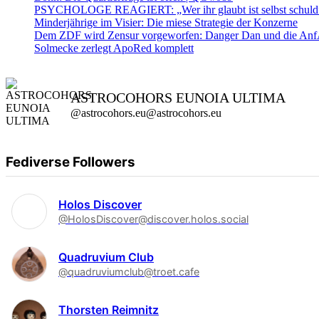
PSYCHOLOGE REAGIERT: „Wer ihr glaubt ist selbst schuld” ?
Minderjährige im Visier: Die miese Strategie der Konzerne
Dem ZDF wird Zensur vorgeworfen: Danger Dan und die AnfA
Solmecke zerlegt ApoRed komplett
ASTROCOHORS EUNOIA ULTIMA
@astrocohors.eu@astrocohors.eu
Fediverse Followers
Holos Discover
@HolosDiscover@discover.holos.social
Quadruvium Club
@quadruviumclub@troet.cafe
Thorsten Reimnitz