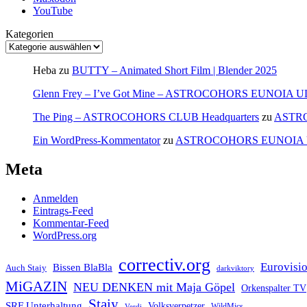
YouTube
Kategorien
Heba
zu
BUTTY – Animated Short Film | Blender 2025
Glenn Frey – I’ve Got Mine – ASTROCOHORS EUNOIA 
The Ping – ASTROCOHORS CLUB Headquarters
zu
ASTR
Ein WordPress-Kommentator
zu
ASTROCOHORS EUNOIA
Meta
Anmelden
Eintrags-Feed
Kommentar-Feed
WordPress.org
correctiv.org
Eurovisi
Bissen BlaBla
Auch Staiy
darkviktory
MiGAZIN
NEU DENKEN mit Maja Göpel
Orkenspalter TV
Staiy
SRF Unterhaltung
Volksverpetzer
WildMics
Verdi