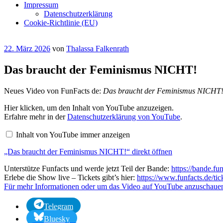
Impressum
Datenschutzerklärung
Cookie-Richtlinie (EU)
Veröffentlicht
22. März 2026
von
Thalassa Falkenrath
am
Das braucht der Feminismus NICHT!
Neues Video von FunFacts de:
Das braucht der Feminismus NICHT
„Das
Hier klicken, um den Inhalt von YouTube anzuzeigen.
braucht
Erfahre mehr in der
Datenschutzerklärung von YouTube
.
der
Feminismus
Inhalt von YouTube immer anzeigen
NICHT!“
von
„Das braucht der Feminismus NICHT!“ direkt öffnen
YouTube
anzeigen
Unterstütze Funfacts und werde jetzt Teil der Bande:
https://bande.fun
Erlebe die Show live – Tickets gibt’s hier:
https://www.funfacts.de/tic
Für mehr Informationen oder um das Video auf YouTube anzuschauen,
Telegram
Bluesky