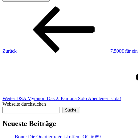
Beitragsnavigation
Vorheriger
Beitrag
Zurück
7.500€ für e
Nächster
Beitrag
Weiter
DSA Myranor: Das 2. Pardona Solo Abenteuer ist da!
Webseite durchsuchen
Suche!
Neueste Beiträge
Bonn: Die Quartierfrage ist offen | QC #089