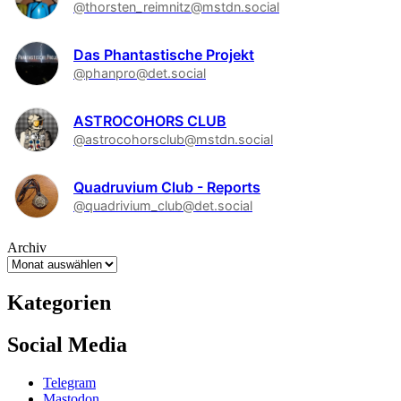
@thorsten_reimnitz@mstdn.social
Das Phantastische Projekt
@phanpro@det.social
ASTROCOHORS CLUB
@astrocohorsclub@mstdn.social
Quadruvium Club - Reports
@quadrivium_club@det.social
Archiv
Kategorien
Social Media
Telegram
Mastodon