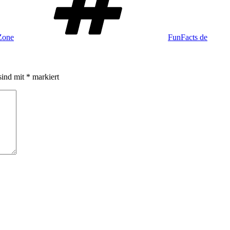
-Zone
FunFacts de
sind mit
*
markiert