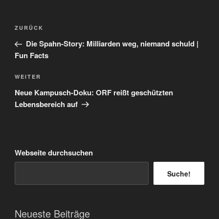
Beitragsnavigation
Vorheriger
ZURÜCK
Beitrag
Die Spahn-Story: Milliarden weg, niemand schuld |
Fun Facts
Nächster
WEITER
Beitrag
Neue Kampusch-Doku: ORF reißt geschützten
Lebensbereich auf
Webseite durchsuchen
Suche!
Neueste Beiträge