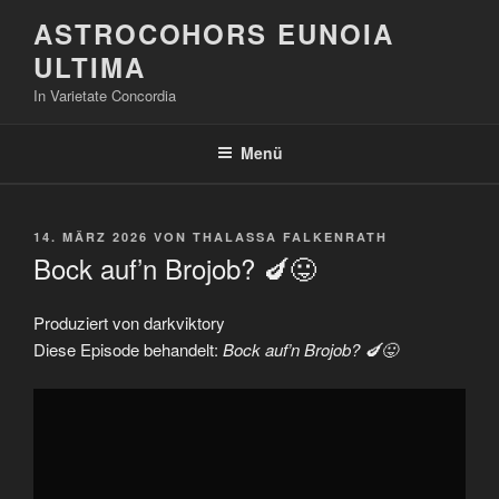
Zum
ASTROCOHORS EUNOIA
Inhalt
ULTIMA
springen
In Varietate Concordia
Menü
VERÖFFENTLICHT
14. MÄRZ 2026
VON
THALASSA FALKENRATH
AM
Bock auf’n Brojob? 🍆😛
Produziert von darkviktory
Diese Episode behandelt:
Bock auf’n Brojob? 🍆😛
„Bock
auf'n
Brojob?
🍆
😛“
von
YouTube