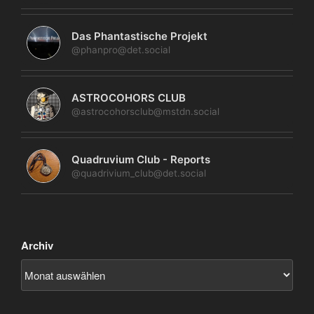
Das Phantastische Projekt
@phanpro@det.social
ASTROCOHORS CLUB
@astrocohorsclub@mstdn.social
Quadruvium Club - Reports
@quadrivium_club@det.social
Archiv