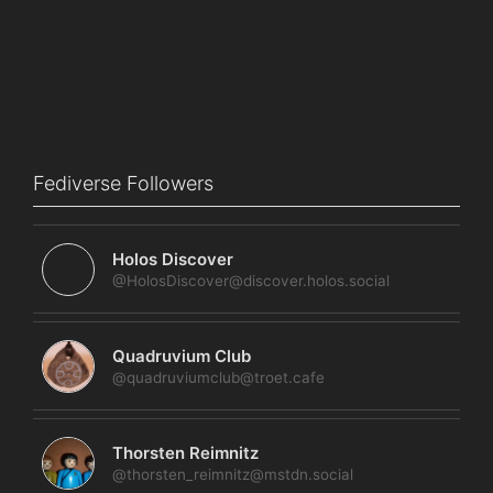
Fediverse Followers
Holos Discover
@HolosDiscover@discover.holos.social
Quadruvium Club
@quadruviumclub@troet.cafe
Thorsten Reimnitz
@thorsten_reimnitz@mstdn.social