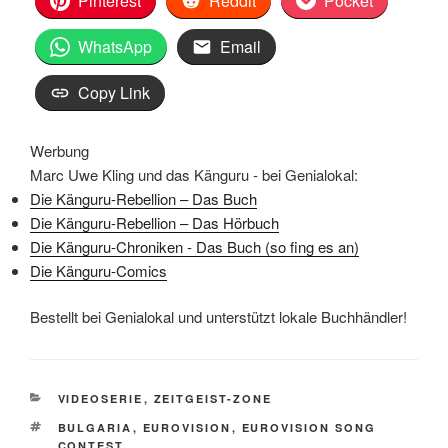
Pinterest
Reddit
Pocket
WhatsApp
Email
Copy Link
Werbung
Marc Uwe Kling und das Känguru - bei Genialokal:
Die Känguru-Rebellion – Das Buch
Die Känguru-Rebellion – Das Hörbuch
Die Känguru-Chroniken - Das Buch (so fing es an)
Die Känguru-Comics
Bestellt bei Genialokal und unterstützt lokale Buchhändler!
KATEGORIEN
VIDEOSERIE
,
ZEITGEIST-ZONE
SCHLAGWÖRTER
BULGARIA
,
EUROVISION
,
EUROVISION SONG
CONTEST