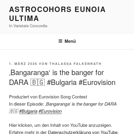
Zum
ASTROCOHORS EUNOIA
Inhalt
ULTIMA
springen
In Varietate Concordia
Menü
VERÖFFENTLICHT
1. MÄRZ 2026
VON
THALASSA FALKENRATH
AM
‚Bangaranga‘ is the banger for
DARA 🇧🇬 #Bulgaria #Eurovision
Produziert von Eurovision Song Contest
In dieser Episode:
‚Bangaranga‘ is the banger for DARA
🇧🇬
#Bulgaria
#Eurovision
„'Bangaranga'
Hier klicken, um den Inhalt von YouTube anzuzeigen.
is
the
Erfahre mehr in der
Datenschutzerklärung von YouTube
.