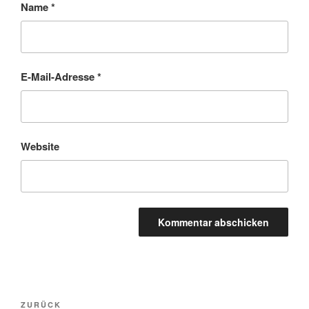
Name
*
E-Mail-Adresse
*
Website
Beitragsnavigation
Vorheriger
ZURÜCK