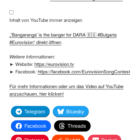
banger
for
DARA
🇧🇬
#Bulgaria
Inhalt von YouTube immer anzeigen
#Eurovision“
von
YouTube
„'Bangaranga' is the banger for DARA 🇧🇬 #Bulgaria
anzeigen
#Eurovision“ direkt öffnen
Weitere Informationen:
► Website:
https://eurovision.tv
► Facebook:
https://facebook.com/EurovisionSongContest
Für mehr Informationen oder um das Video auf YouTube
anzuschauen, hier klicken!
Telegram
Bluesky
Facebook
Threads