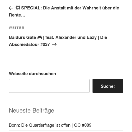
Beitrag
💥 SPECIAL: Die Anstalt mit der Wahrheit über die
Rente…
Nächster
WEITER
Beitrag
Baldurs Gate 🎮 | feat. Alexander und Eazy | Die
Abschiedstour #037
Webseite durchsuchen
Suche!
Neueste Beiträge
Bonn: Die Quartierfrage ist offen | QC #089