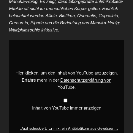
Manuka-Honig. Es zeigt, dass laborgeprüfte antimikrobielle
Effekte oft nicht im menschlichen Körper gelten. Fachlich
beleuchtet werden Allicin, Biofilme, Quercetin, Capsaicin,
Curcumin, Piperin und die Bedeutung von Manuka-Honig;
Waldphilosophie inklusive.
„Arzt
schockiert:
Er
mixt
ein
Antibiotikum
aus
Gewürzen…
Hier klicken, um den Inhalt von YouTube anzuzeigen.
@timog“
von
Erfahre mehr in der
Datenschutzerklärung von
YouTube
YouTube
.
anzeigen
Inhalt von YouTube immer anzeigen
„Arzt schockiert: Er mixt ein Antibiotikum aus Gewürzen…