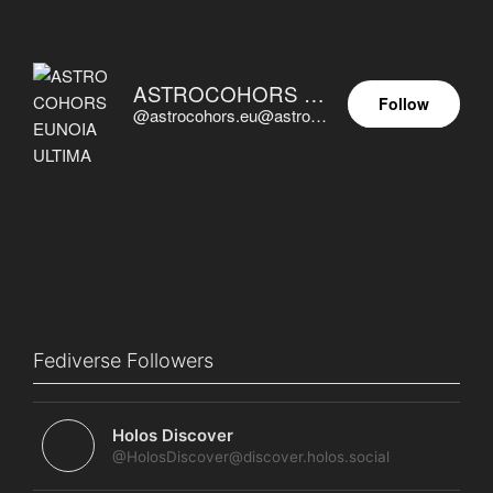
ASTROCOHORS EUNOIA ULTIMA
Follow
@astrocohors.eu@astrocohors.eu
Fediverse Followers
Holos Discover
@HolosDiscover@discover.holos.social