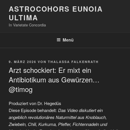
Zum
ASTROCOHORS EUNOIA
Inhalt
ULTIMA
springen
In Varietate Concordia
Menü
VERÖFFENTLICHT
9. MÄRZ 2026
VON
THALASSA FALKENRATH
AM
Arzt schockiert: Er mixt ein
Antibiotikum aus Gewürzen…
@timog
Produziert von Dr. Hegedüs
Diese Episode behandelt:
Das Video diskutiert ein
angeblich revolutionäres Naturmittel aus Knoblauch,
Zwiebeln, Chili, Kurkuma, Pfeffer, Fichtennadeln und