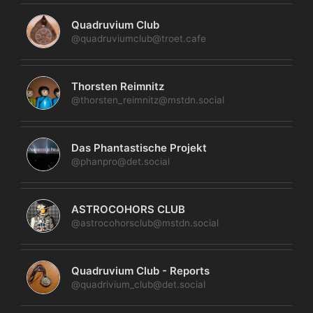
Quadruvium Club
@quadruviumclub@troet.cafe
Thorsten Reimnitz
@thorsten_reimnitz@mstdn.social
Das Phantastische Projekt
@phanpro@det.social
ASTROCOHORS CLUB
@astrocohorsclub@mstdn.social
Quadruvium Club - Reports
@quadrivium_club@det.social