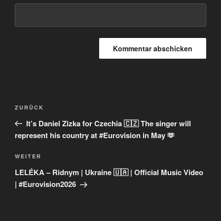
Beitragsnavigation
Vorheriger
ZURÜCK
Beitrag
It’s Daniel Zizka for Czechia 🇨🇿 The singer will
represent his country at #Eurovision in May 🫶
Nächster
WEITER
Beitrag
LELÉKA – Ridnym | Ukraine 🇺🇦 | Official Music Video
| #Eurovision2026