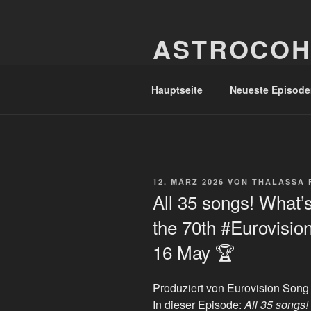
Zum
Inhalt
ASTROCOH
springen
In Varietate Concordia
Hauptseite
Neueste Episode
VERÖFFENTLICHT
12. MÄRZ 2026
VON
THALASSA 
AM
All 35 songs! What’
the 70th #Eurovision
16 May 🏆
Produziert von Eurovision Song
In dieser Episode:
All 35 songs!