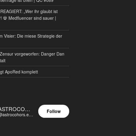
AGIERT: „Wer ihr glaubt ist
?! 💀 Medfluencer sind sauer |
m Visier: Die miese Strategie der
Zensur vorgeworfen: Danger Dan
alt
gt ApoRed komplett
ASTROCOHORS EUNOIA ULTIMA
Follow
@astrocohors.eu@astrocohors.eu