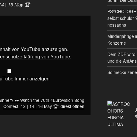
14 | 16 May 🏆
PSYCHOLOGE RE
selbst schuld” 
nessadhs
Minderjährige i
Konzerne
 Inhalt von YouTube anzuzeigen.
Dem ZDF wird 
enschutzerklärung von YouTube
.
und die AnfAnst
Solmecke zerle
ouTube immer anzeigen
 winner? 👀 Watch the 70th #Eurovision Song
Contest: 12 | 14 | 16 May 🏆“ direkt öffnen