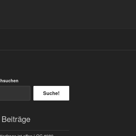
chsuchen
Suche!
 Beiträge
ierfrage ist offen | QC #089