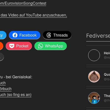
com/EurovisionSongContest
m das Video auf YouTube anzuschauen,
ky
Facebook
Threads
Fediverse
Pocket
WhatsApp
Hol
k
Qua
 - bei Genialokal:
@qu
uch
örbuch
ch (so fing es an)
Tho
@th