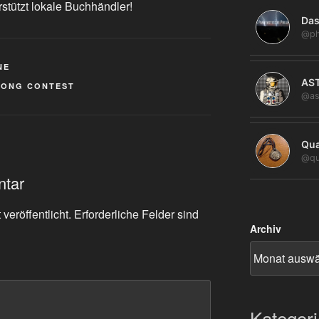
rstützt lokale Buchhändler!
Das
@ph
NE
AS
SONG CONTEST
@as
Qua
@qu
ntar
veröffentlicht.
Erforderliche Felder sind
Archiv
Kategor