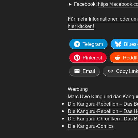
► Facebook:
https://facebook.
16
May
Für mehr Informationen oder u
🏆“
hier klicken!
von
YouTube
anzeigen
Telegram
Blues
Pinterest
Reddit
Email
Copy Lin
Werbung
Marc Uwe Kling und das Känguru
Die Känguru-Rebellion – Das B
Die Känguru-Rebellion – Das H
Die Känguru-Chroniken - Das Bu
Die Känguru-Comics