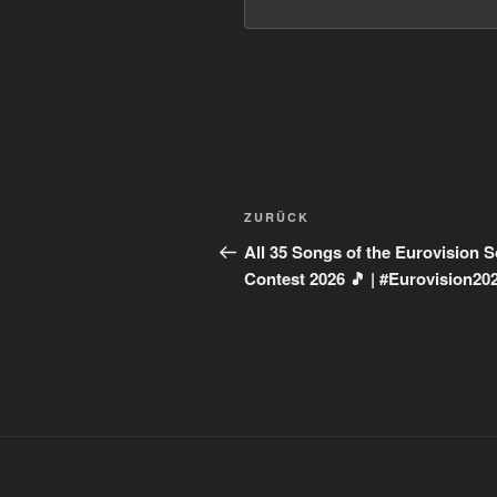
Beitragsnavigation
Vorheriger
ZURÜCK
Beitrag
All 35 Songs of the Eurovision 
Contest 2026 🎵 | #Eurovision20