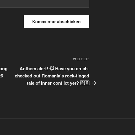
Nächster
WEITER
Beitrag
Song
Anthem alert! 💥 Have you ch-ch-
26
checked out Romania’s rock-tinged
tale of inner conflict yet? 🇷🇴