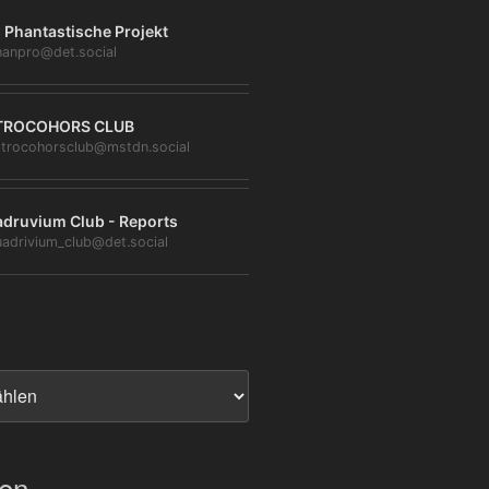
 Phantastische Projekt
anpro@det.social
TROCOHORS CLUB
trocohorsclub@mstdn.social
druvium Club - Reports
adrivium_club@det.social
ien