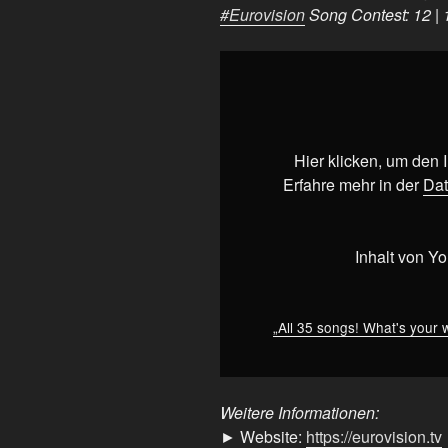
#Eurovision
Song Contest: 12 | 
„All
35
songs!
What's
your
Hier klicken, um den
winner?
Erfahre mehr in der
Dat
👀
Watch
the
Inhalt von Y
70th
#Eurovision
Song
„All 35 songs! What's your
Contest:
12
|
Weitere Informationen:
14
► Website:
https://eurovision.tv
|