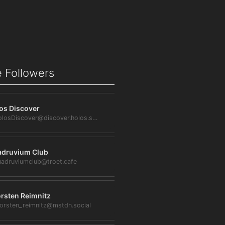
 Followers
os Discover
@HolosDiscover@discover.holos.social
druvium Club
adruviumclub@troet.cafe
rsten Reimnitz
orsten_reimnitz@mstdn.social