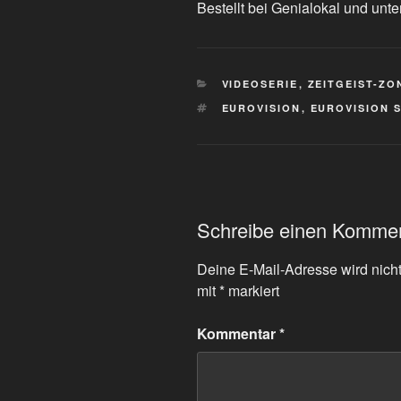
Bestellt bei Genialokal und unte
KATEGORIEN
VIDEOSERIE
,
ZEITGEIST-ZO
SCHLAGWÖRTER
EUROVISION
,
EUROVISION 
Schreibe einen Komme
Deine E-Mail-Adresse wird nicht 
mit
*
markiert
Kommentar
*