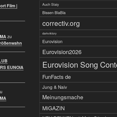
Auch Staiy
rt Film |
Bissen BlaBla
correctiv.org
darkviktory
IMA
zu
Eurovision
Größenwahn
Eurovision2026
LUB
Eurovision Song Cont
RS EUNOIA
FunFacts de
Jung & Naiv
u
Meinungsmache
IMA
MiGAZIN