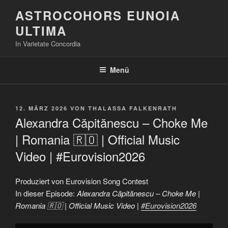
Zum
ASTROCOHORS EUNOIA
Inhalt
ULTIMA
springen
In Varietate Concordia
Menü
VERÖFFENTLICHT
12. MÄRZ 2026
VON
THALASSA FALKENRATH
AM
Alexandra Căpitănescu – Choke Me
| Romania 🇷🇴 | Official Music
Video | #Eurovision2026
Produziert von Eurovision Song Contest
In dieser Episode:
Alexandra Căpitănescu – Choke Me |
Romania 🇷🇴 | Official Music Video |
#Eurovision2026
„Alexandra