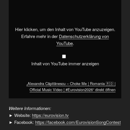
Căpitănescu
–
Choke
Me
|
Romania
🇷🇴
Hier klicken, um den Inhalt von YouTube anzuzeigen.
|
Official
Erfahre mehr in der
Datenschutzerklärung von
Music
YouTube
.
Video
|
#Eurovision2026“
von
YouTube
Inhalt von YouTube immer anzeigen
anzeigen
„Alexandra Căpitănescu – Choke Me | Romania 🇷🇴 |
Official Music Video | #Eurovision2026“ direkt öffnen
Weitere Informationen:
► Website:
https://eurovision.tv
► Facebook:
https://facebook.com/EurovisionSongContest