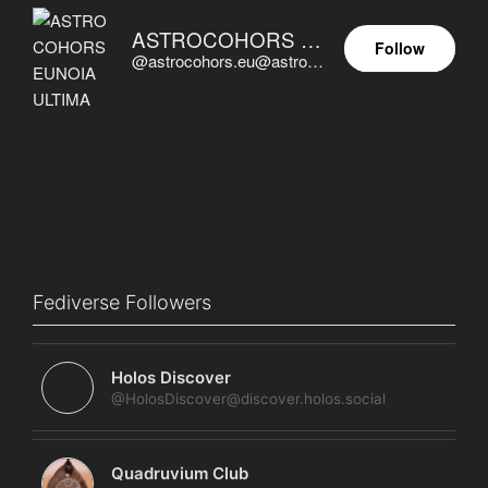
ASTROCOHORS EUNOIA ULTIMA
Follow
@astrocohors.eu@astrocohors.eu
Fediverse Followers
Holos Discover
@HolosDiscover@discover.holos.social
Quadruvium Club