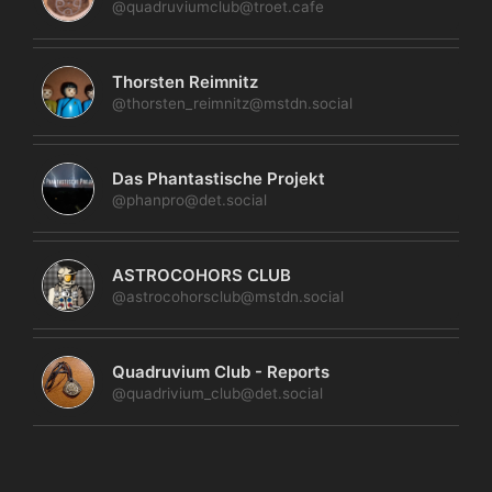
@quadruviumclub@troet.cafe
Thorsten Reimnitz
@thorsten_reimnitz@mstdn.social
Das Phantastische Projekt
@phanpro@det.social
ASTROCOHORS CLUB
@astrocohorsclub@mstdn.social
Quadruvium Club - Reports
@quadrivium_club@det.social