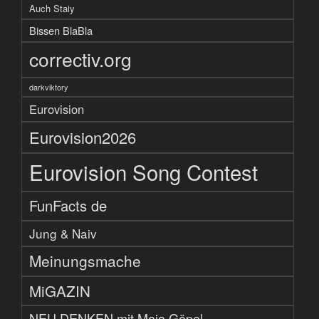
Auch Staiy
Bissen BlaBla
correctiv.org
darkviktory
Eurovision
Eurovision2026
Eurovision Song Contest
FunFacts de
Jung & Naiv
Meinungsmache
MiGAZIN
NEU DENKEN mit Maja Göpel