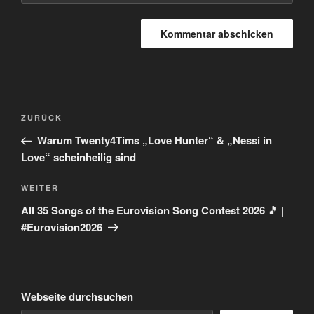
Beitragsnavigation
Vorheriger
ZURÜCK
Beitrag
Warum Twenty4Tims „Love Hunter“ & „Nessi in
Love“ scheinheilig sind
Nächster
WEITER
Beitrag
All 35 Songs of the Eurovision Song Contest 2026 🎵 |
#Eurovision2026
Webseite durchsuchen