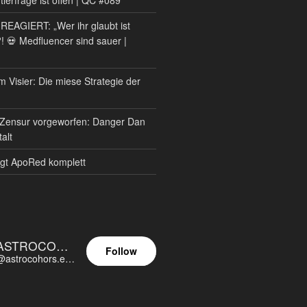
AGIERT: „Wer ihr glaubt ist
?! 💀 Medfluencer sind sauer |
m Visier: Die miese Strategie der
Zensur vorgeworfen: Danger Dan
alt
gt ApoRed komplett
ASTROCOHORS EUNOIA ULTIMA
Follow
@astrocohors.eu@astrocohors.eu