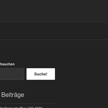
chsuchen
Suche!
 Beiträge
ierfrage ist offen | QC #089