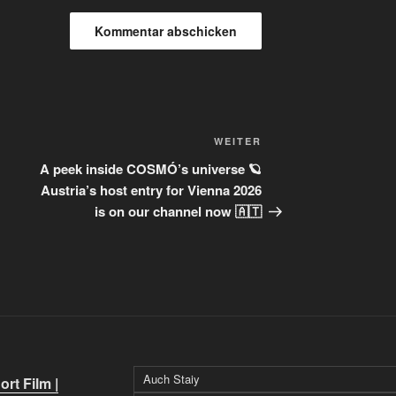
Nächster
WEITER
Beitrag
A peek inside COSMÓ’s universe 🪐
Austria’s host entry for Vienna 2026
is on our channel now 🇦🇹
Auch Staiy
rt Film |