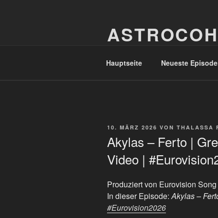
Zum
Inhalt
ASTROCOH
springen
In Varietate Concordia
Hauptseite
Neueste Episode
VERÖFFENTLICHT
10. MÄRZ 2026
VON
THALASSA 
AM
Akylas – Ferto | Gre
Video | #Eurovision
Produziert von Eurovision Song
In dieser Episode:
Akylas – Ferto
#Eurovision2026