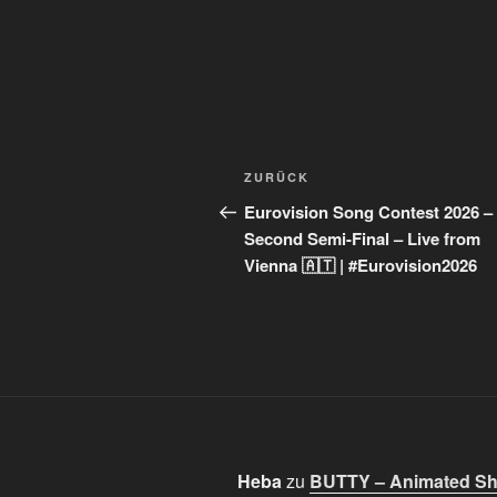
Beitragsnavigation
Vorheriger
ZURÜCK
Beitrag
Eurovision Song Contest 2026 –
Second Semi-Final – Live from
Vienna 🇦🇹 | #Eurovision2026
Heba
zu
BUTTY – Animated Sho