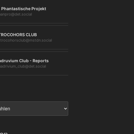
 Phantastische Projekt
anpro@det.social
TROCOHORS CLUB
trocohorsclub@mstdn.social
druvium Club - Reports
adrivium_club@det.social
ien