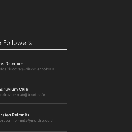
 Followers
os Discover
@HolosDiscover@discover.holos.social
druvium Club
adruviumclub@troet.cafe
rsten Reimnitz
orsten_reimnitz@mstdn.social