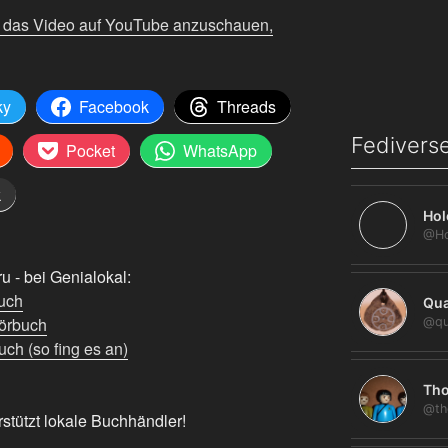
m das Video auf YouTube anzuschauen,
ky
Facebook
Threads
Fediverse
Pocket
WhatsApp
k
Hol
 - bei Genialokal:
uch
Qua
örbuch
@qu
ch (so fing es an)
Tho
@th
rstützt lokale Buchhändler!