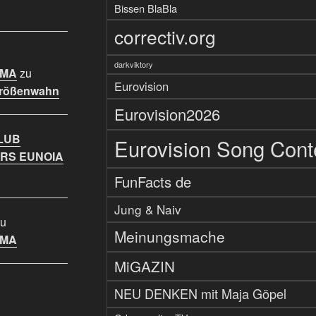
Bissen BlaBla
correctiv.org
darkviktory
IMA
zu
Eurovision
Größenwahn
Eurovision2026
LUB
Eurovision Song Cont
RS EUNOIA
FunFacts de
Jung & Naiv
u
Meinungsmache
IMA
MiGAZIN
NEU DENKEN mit Maja Göpel