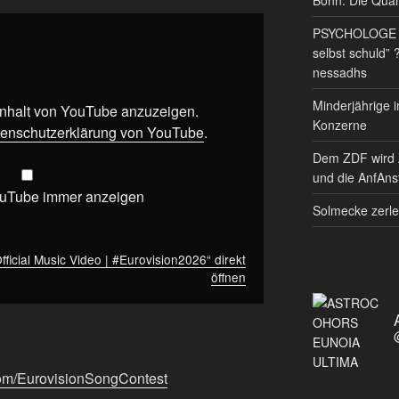
PSYCHOLOGE RE
selbst schuld” 
nessadhs
Minderjährige i
 Inhalt von YouTube anzuzeigen.
Konzerne
enschutzerklärung von YouTube
.
Dem ZDF wird 
und die AnfAnst
ouTube immer anzeigen
Solmecke zerle
fficial Music Video | #Eurovision2026“ direkt
öffnen
com/EurovisionSongContest