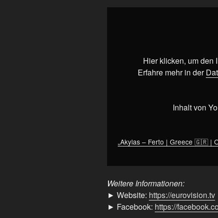
„Akylas
–
Ferto
|
Greece
Hier klicken, um den
🇬🇷
Erfahre mehr in der
Dat
|
Official
Music
Inhalt von Y
Video
|
#Eurovision2026“
„Akylas – Ferto | Greece 🇬🇷 | O
von
YouTube
anzeigen
Weitere Informationen:
► Website:
https://eurovision.tv
► Facebook:
https://facebook.