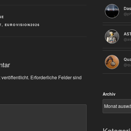
Das
@ph
NE
T
,
EUROVISION2026
AS
@as
Qua
ntar
@qu
veröffentlicht.
Erforderliche Felder sind
Archiv
Kategor