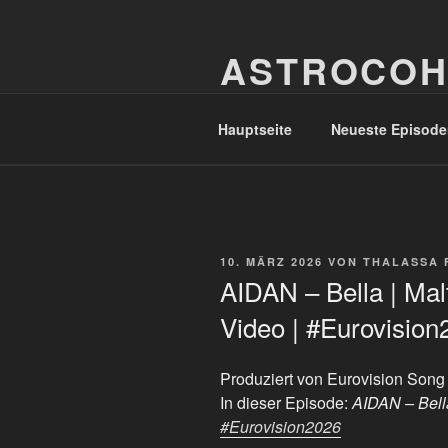
Zum
Inhalt
ASTROCOH
springen
In Varietate Concordia
Hauptseite
Neueste Episode
VERÖFFENTLICHT
10. MÄRZ 2026
VON
THALASSA 
AM
AIDAN – Bella | Malt
Video | #Eurovision
Produziert von Eurovision Song
In dieser Episode:
AIDAN – Bella
#Eurovision2026