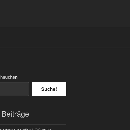
chsuchen
Suche!
 Beiträge
ierfrage ist offen | QC #089