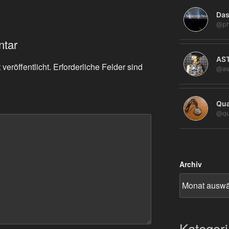
Das
@ph
ntar
AS
veröffentlicht.
Erforderliche Felder sind
@as
Qua
@qu
Archiv
Kategor