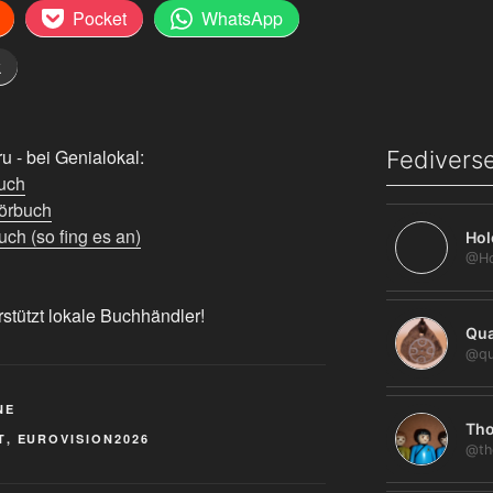
Pocket
WhatsApp
k
 - bei Genialokal:
Fediverse
uch
örbuch
ch (so fing es an)
Hol
rstützt lokale Buchhändler!
Qua
@qu
NE
Tho
T
,
EUROVISION2026
@th