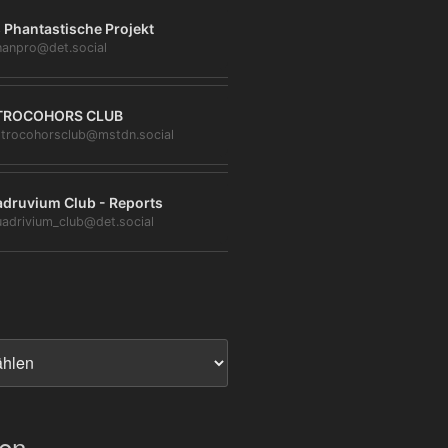
 Phantastische Projekt
anpro@det.social
TROCOHORS CLUB
trocohorsclub@mstdn.social
druvium Club - Reports
adrivium_club@det.social
ien