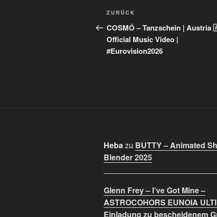
Beitragsnavigation
Vorheriger
ZURÜCK
Beitrag
COSMÓ – Tanzschein | Austria 
Official Music Video |
#Eurovision2026
Heba
zu
BUTTY – Animated Sho
Blender 2025
Glenn Frey – I’ve Got Mine –
ASTROCOHORS EUNOIA ULT
Einladung zu bescheidenem 