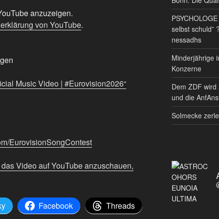
n YouTube anzuzeigen.
PSYCHOLOGE RE
erklärung von YouTube
.
selbst schuld” 
nessadhs
Minderjährige i
igen
Konzerne
ficial Music Video | #Eurovision2026“
Dem ZDF wird 
und die AnfAnst
Solmecke zerle
com/EurovisionSongContest
m das Video auf YouTube anzuschauen,
ky
Facebook
Threads