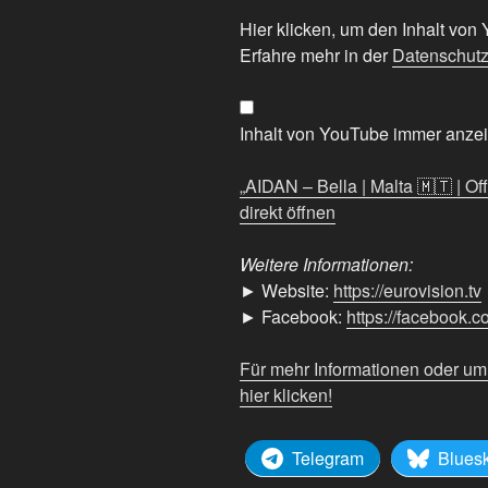
„AIDAN
Hier klicken, um den Inhalt vo
–
Erfahre mehr in der
Datenschutz
Bella
|
Malta
Inhalt von YouTube immer anze
🇲🇹
|
„AIDAN – Bella | Malta 🇲🇹 | Of
Official
direkt öffnen
Music
Video
Weitere Informationen:
|
► Website:
https://eurovision.tv
#Eurovision2026“
► Facebook:
https://facebook.
von
YouTube
Für mehr Informationen oder u
anzeigen
hier klicken!
Telegram
Blues