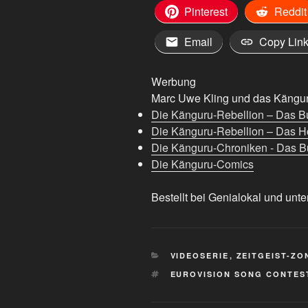
Pinterest
Reddit
Email
Copy Lin
Werbung
Marc Uwe Kling und das Känguru
Die Känguru-Rebellion – Das B
Die Känguru-Rebellion – Das H
Die Känguru-Chroniken - Das Bu
Die Känguru-Comics
Bestellt bei Genialokal und unte
KATEGORIEN
VIDEOSERIE
,
ZEITGEIST-ZO
SCHLAGWÖRTER
EUROVISION SONG CONTES