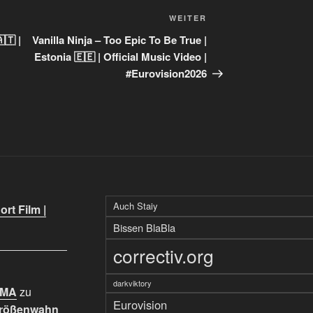
Nächster
WEITER
Beitrag
🇹 |
Vanilla Ninja – Too Epic To Be True |
Estonia 🇪🇪 | Official Music Video |
#Eurovision2026
Auch Staiy
rt Film |
Bissen BlaBla
correctiv.org
darkviktory
IMA
zu
Eurovision
Größenwahn