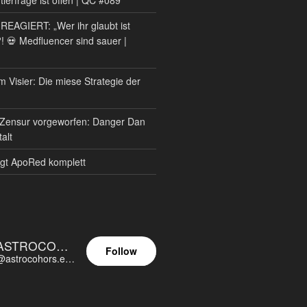
AGIERT: „Wer ihr glaubt ist
?! 💀 Medfluencer sind sauer |
m Visier: Die miese Strategie der
Zensur vorgeworfen: Danger Dan
alt
gt ApoRed komplett
ASTROCOHORS EUNOIA ULTIMA
Follow
@astrocohors.eu@astrocohors.eu