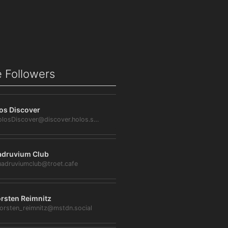
 Followers
os Discover
@HolosDiscover@discover.holos.social
druvium Club
adruviumclub@troet.cafe
rsten Reimnitz
orsten_reimnitz@mstdn.social