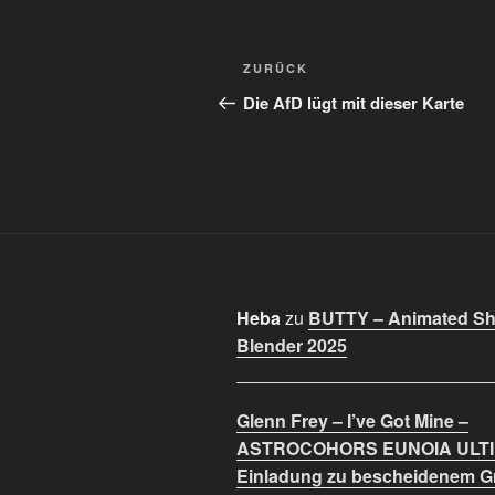
Beitragsnavigation
Vorheriger
ZURÜCK
Beitrag
Die AfD lügt mit dieser Karte
Heba
zu
BUTTY – Animated Sho
Blender 2025
Glenn Frey – I’ve Got Mine –
ASTROCOHORS EUNOIA ULT
Einladung zu bescheidenem 