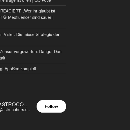
AGIERT: „Wer ihr glaubt ist
?! 💀 Medfluencer sind sauer |
m Visier: Die miese Strategie der
Zensur vorgeworfen: Danger Dan
alt
gt ApoRed komplett
ASTROCOHORS EUNOIA ULTIMA
Follow
@astrocohors.eu@astrocohors.eu