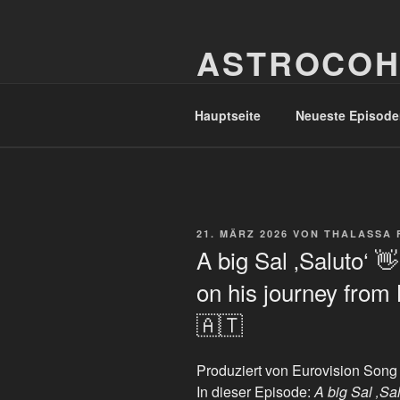
Zum
Inhalt
ASTROCOH
springen
In Varietate Concordia
Hauptseite
Neueste Episode
VERÖFFENTLICHT
21. MÄRZ 2026
VON
THALASSA 
AM
A big Sal ‚Saluto‘ 👋
on his journey from
🇦🇹
Produziert von Eurovision Song
In dieser Episode:
A big Sal ‚Sal