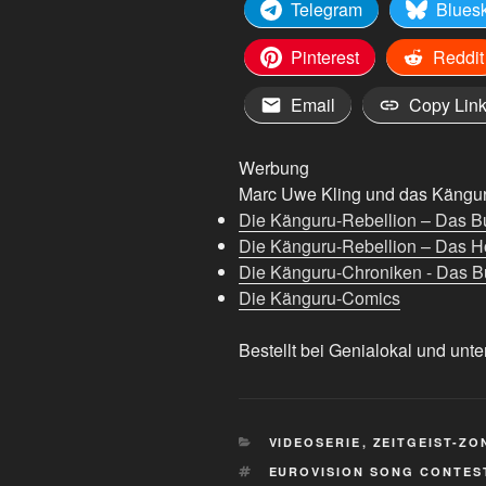
Telegram
Blues
Vienna
🇮🇹
Pinterest
Reddit
🤝
🇦🇹“
Email
Copy Lin
von
YouTube
Werbung
anzeigen
Marc Uwe Kling und das Känguru
Die Känguru-Rebellion – Das B
Die Känguru-Rebellion – Das H
Die Känguru-Chroniken - Das Bu
Die Känguru-Comics
Bestellt bei Genialokal und unte
KATEGORIEN
VIDEOSERIE
,
ZEITGEIST-ZO
SCHLAGWÖRTER
EUROVISION SONG CONTES