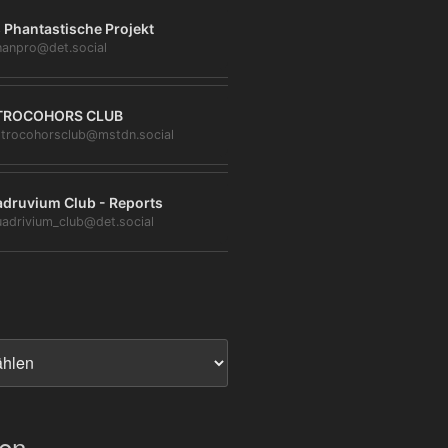
 Phantastische Projekt
anpro@det.social
TROCOHORS CLUB
trocohorsclub@mstdn.social
druvium Club - Reports
adrivium_club@det.social
ien