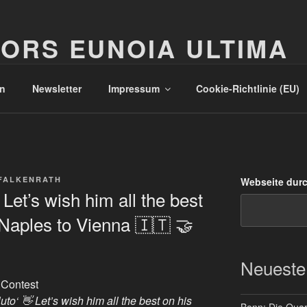
ORS EUNOIA ULTIMA
n
Newsletter
Impressum
Cookie-Richtlinie (EU)
FALKENRATH
Webseite dur
 Let’s wish him all the best
 Naples to Vienna 🇮🇹 🤝
Neueste
 Contest
uto‘ 👋 Let’s wish him all the best on his
Bonn: Die Quart