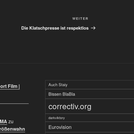
Nächster
WEITER
Beitrag
Die Klatschpresse ist respektlos
Auch Staiy
rt Film |
Bissen BlaBla
correctiv.org
darkviktory
IMA
zu
Eurovision
Größenwahn