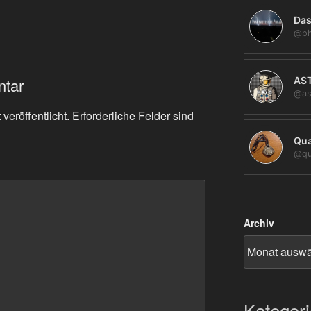
Das
@ph
AS
ntar
@as
veröffentlicht.
Erforderliche Felder sind
Qua
@qu
Archiv
Kategor