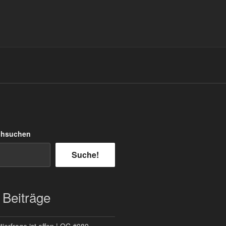
chsuchen
Suche!
 Beiträge
ierfrage ist offen | QC #089