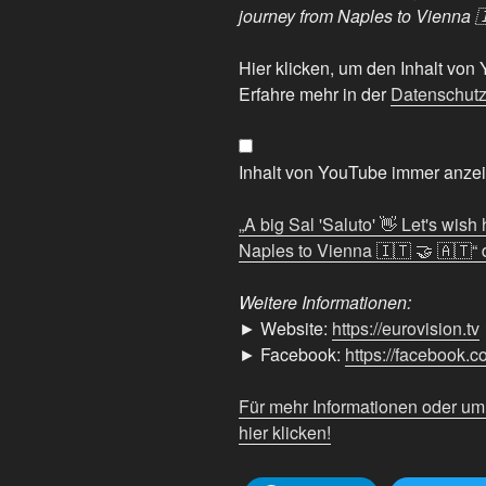
journey from Naples to Vienna 
„A
Hier klicken, um den Inhalt vo
big
Erfahre mehr in der
Datenschutz
Sal
'Saluto'
👋
Inhalt von YouTube immer anze
Let's
wish
„A big Sal 'Saluto' 👋 Let's wish
him
Naples to Vienna 🇮🇹 🤝 🇦🇹“ d
all
the
Weitere Informationen:
best
► Website:
https://eurovision.tv
on
► Facebook:
https://facebook.
his
journey
Für mehr Informationen oder u
from
hier klicken!
Naples
to