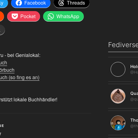
ky
Facebook
Threads
Pocket
WhatsApp
k
Fediverse
 - bei Genialokal:
uch
Hol
örbuch
ch (so fing es an)
Qua
rstützt lokale Buchhändler!
@qu
Tho
NE
@th
T