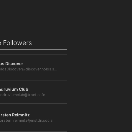
 Followers
os Discover
@HolosDiscover@discover.holos.social
druvium Club
adruviumclub@troet.cafe
rsten Reimnitz
orsten_reimnitz@mstdn.social