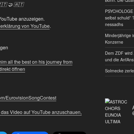
🇹 🤝 🇦🇹
PSYCHOLOGE RE
selbst schuld” 
n YouTube anzuzeigen.
nessadhs
erklärung von YouTube
.
Minderjährige i
Konzerne
igen
Dem ZDF wird 
und die AnfAnst
 him all the best on his journey from
irekt öffnen
Solmecke zerle
com/EurovisionSongContest
m das Video auf YouTube anzuschauen,