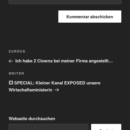
Beitragsnavigation
Vorheriger
ZURÜCK
Beitrag
Ich habe 2 Clowns bei meiner Firma angestellt…
Nächster
WEITER
Beitrag
💥 SPECIAL: Kleiner Kanal EXPOSED unsere
Wirtschaftsministerin
Webseite durchsuchen