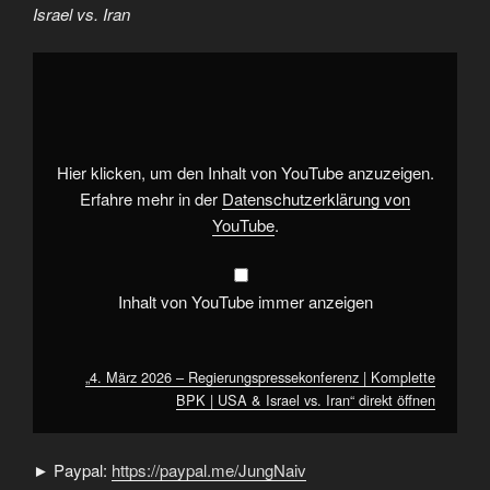
Israel vs. Iran
„4.
März
2026
–
Regierungspressekonferenz
|
Komplette
BPK
Hier klicken, um den Inhalt von YouTube anzuzeigen.
|
USA
Erfahre mehr in der
Datenschutzerklärung von
&
YouTube
.
Israel
vs.
Iran“
von
YouTube
Inhalt von YouTube immer anzeigen
anzeigen
„4. März 2026 – Regierungspressekonferenz | Komplette
BPK | USA & Israel vs. Iran“ direkt öffnen
► Paypal:
https://paypal.me/JungNaiv