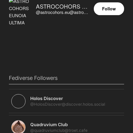
ASTROCOHORS EUNOIA ULTIMA
Follow
@astrocohors.eu@astrocohors.eu
Fediverse Followers
Holos Discover
@HolosDiscover@discover.holos.social
Quadruvium Club
@quadruviumclub@troet.cafe