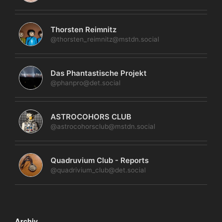
Thorsten Reimnitz
@thorsten_reimnitz@mstdn.social
Das Phantastische Projekt
@phanpro@det.social
ASTROCOHORS CLUB
@astrocohorsclub@mstdn.social
Quadruvium Club - Reports
@quadrivium_club@det.social
Archiv