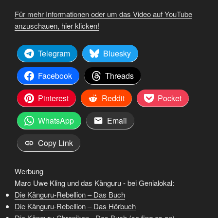
Für mehr Informationen oder um das Video auf YouTube
anzuschauen, hier klicken!
Telegram
Bluesky
Facebook
Threads
Pinterest
Reddit
Pocket
WhatsApp
Email
Copy Link
Werbung
Marc Uwe Kling und das Känguru - bei Genialokal:
Die Känguru-Rebellion – Das Buch
Die Känguru-Rebellion – Das Hörbuch
Die Känguru-Chroniken - Das Buch (so fing es an)