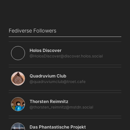
Fediverse Followers
Holos Discover
@HolosDiscover@discover.holos.social
Quadruvium Club
@quadruviumclub@troet.cafe
Thorsten Reimnitz
@thorsten_reimnitz@mstdn.social
Das Phantastische Projekt