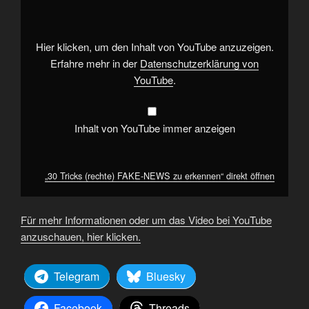
FAKE-
NEWS
zu
erkennen“
von
Hier klicken, um den Inhalt von YouTube anzuzeigen.
YouTube
anzeigen
Erfahre mehr in der
Datenschutzerklärung von
YouTube
.
Inhalt von YouTube immer anzeigen
„30 Tricks (rechte) FAKE-NEWS zu erkennen“ direkt öffnen
Für mehr Informationen oder um das Video bei YouTube
anzuschauen, hier klicken.
Telegram
Bluesky
Facebook
Threads