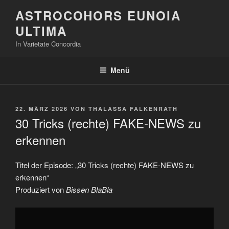
Zum
ASTROCOHORS EUNOIA
Inhalt
ULTIMA
springen
In Varietate Concordia
Menü
VERÖFFENTLICHT
22. MÄRZ 2026
VON
THALASSA FALKENRATH
AM
30 Tricks (rechte) FAKE-NEWS zu
erkennen
Titel der Episode: „30 Tricks (rechte) FAKE-NEWS zu
erkennen“
Produziert von
Bissen BlaBla
„30
Tricks
(rechte)