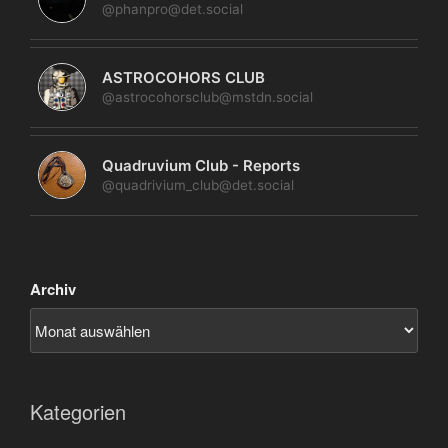
@phanpro@det.social
ASTROCOHORS CLUB
@astrocohorsclub@mstdn.social
Quadruvium Club - Reports
@quadrivium_club@det.social
Archiv
Kategorien