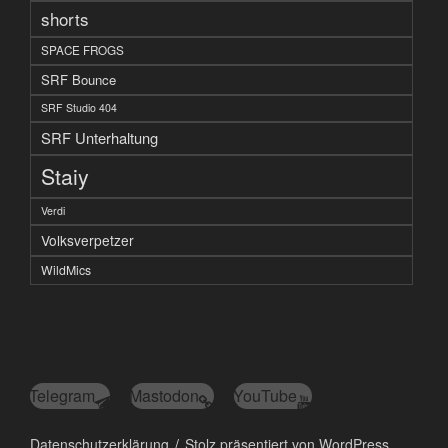
shorts
SPACE FROGS
SRF Bounce
SRF Studio 404
SRF Unterhaltung
Staiy
Verdi
Volksverpetzer
WildMics
Telegram
Mastodon
YouTube
Datenschutzerklärung
Stolz präsentiert von WordPress