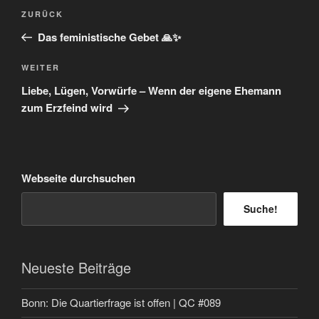
Beitragsnavigation
Vorheriger
ZURÜCK
Beitrag
Das feministische Gebet 🙏✨
Nächster
WEITER
Beitrag
Liebe, Lügen, Vorwürfe – Wenn der eigene Ehemann
zum Erzfeind wird
Webseite durchsuchen
Suche!
Neueste Beiträge
Bonn: Die Quartierfrage ist offen | QC #089