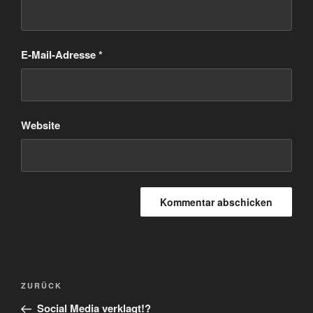
E-Mail-Adresse
*
Website
Beitragsnavigation
Vorheriger
ZURÜCK
Beitrag
Social Media verklagt!?