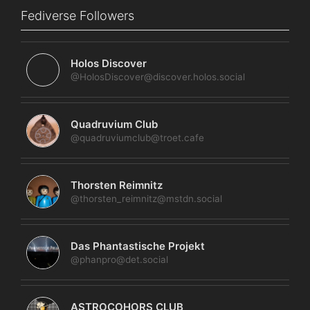
Fediverse Followers
Holos Discover
@HolosDiscover@discover.holos.social
Quadruvium Club
@quadruviumclub@troet.cafe
Thorsten Reimnitz
@thorsten_reimnitz@mstdn.social
Das Phantastische Projekt
@phanpro@det.social
ASTROCOHORS CLUB