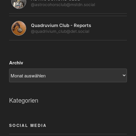
@astrocohorsclub@mstdn.social
Quadruvium Club - Reports
@quadrivium_club@det.social
Archiv
Kategorien
SOCIAL MEDIA