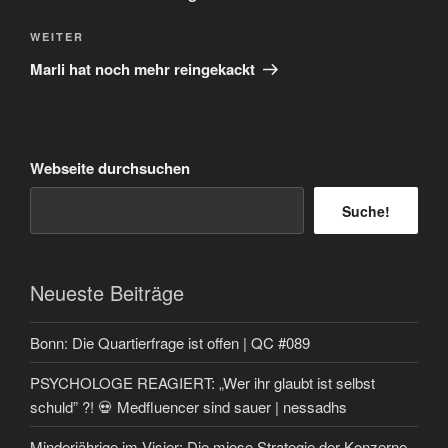
Nächster
WEITER
Beitrag
Marli hat noch mehr reingekackt
Webseite durchsuchen
Suche!
Neueste Beiträge
Bonn: Die Quartierfrage ist offen | QC #089
PSYCHOLOGE REAGIERT: „Wer ihr glaubt ist selbst
schuld” ?! 💀 Medfluencer sind sauer | nessadhs
Minderjährige im Visier: Die miese Strategie der Konzerne