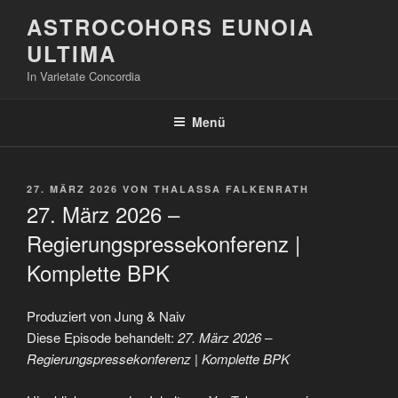
Zum
ASTROCOHORS EUNOIA
Inhalt
ULTIMA
springen
In Varietate Concordia
Menü
VERÖFFENTLICHT
27. MÄRZ 2026
VON
THALASSA FALKENRATH
AM
27. März 2026 –
Regierungspressekonferenz |
Komplette BPK
Produziert von Jung & Naiv
Diese Episode behandelt:
27. März 2026 –
Regierungspressekonferenz | Komplette BPK
„27.