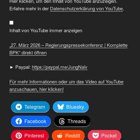
Hier klicken, um den Inhalt von YouTube anzuzeigen.
März
2026
Erfahre mehr in der
Datenschutzerklärung von YouTube
.
–
Regierungspressekonferenz
|
Komplette
BPK“
Inhalt von YouTube immer anzeigen
von
YouTube
anzeigen
„27. März 2026 – Regierungspressekonferenz | Komplette
BPK“ direkt öffnen
► Paypal:
https://paypal.me/JungNaiv
Für mehr Informationen oder um das Video auf YouTube
anzuschauen, hier klicken!
Telegram
Bluesky
Facebook
Threads
Pinterest
Reddit
Pocket