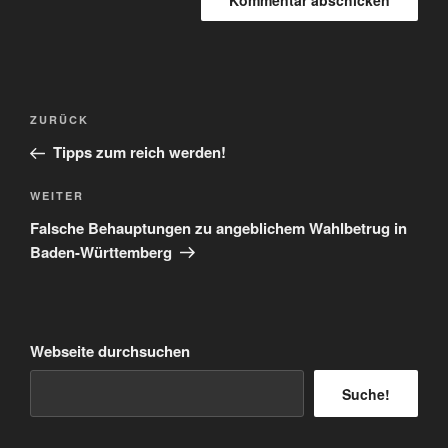
Beitragsnavigation
Vorheriger
ZURÜCK
Beitrag
Tipps zum reich werden!
Nächster
WEITER
Beitrag
Falsche Behauptungen zu angeblichem Wahlbetrug in
Baden-Württemberg
Webseite durchsuchen
Suche!