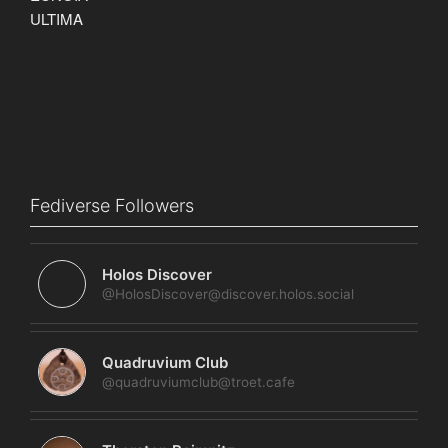
Fediverse Followers
Holos Discover
@HolosDiscover@discover.holos.social
Quadruvium Club
@quadruviumclub@troet.cafe