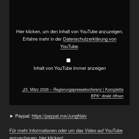
März
2026
–
Regierungspressekonferenz
|
Komplette
BPK“
Hier klicken, um den Inhalt von YouTube anzuzeigen.
von
YouTube
Erfahre mehr in der
Datenschutzerklärung von
anzeigen
YouTube
.
Inhalt von YouTube immer anzeigen
„23. März 2026 – Regierungspressekonferenz | Komplette
BPK“ direkt öffnen
► Paypal:
https://paypal.me/JungNaiv
Für mehr Informationen oder um das Video auf YouTube
anzuschauen, hier klicken!