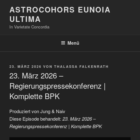
Zum
ASTROCOHORS EUNOIA
Inhalt
ULTIMA
springen
In Varietate Concordia
Menü
VERÖFFENTLICHT
23. MÄRZ 2026
VON
THALASSA FALKENRATH
AM
23. März 2026 –
Regierungspressekonferenz |
Komplette BPK
Produziert von Jung & Naiv
Diese Episode behandelt:
23. März 2026 –
Regierungspressekonferenz | Komplette BPK
„23.