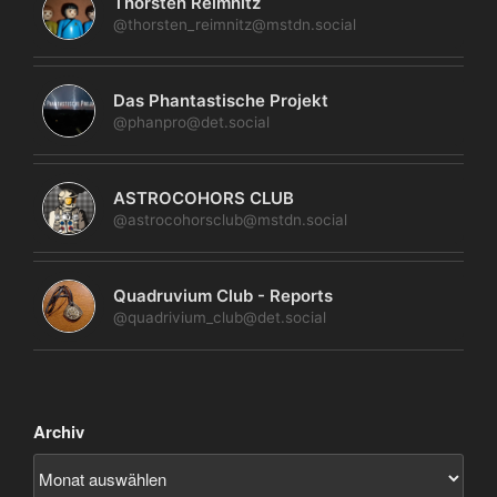
Thorsten Reimnitz
@thorsten_reimnitz@mstdn.social
Das Phantastische Projekt
@phanpro@det.social
ASTROCOHORS CLUB
@astrocohorsclub@mstdn.social
Quadruvium Club - Reports
@quadrivium_club@det.social
Archiv