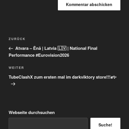
Beitragsnavigation
Vorheriger
ZURÜCK
Beitrag
Atvara – Ēnā | Latvia 🇱🇻 | National Final
Performance #Eurovision2026
Nächster
WEITER
Beitrag
TubeClashX zum ersten mal im darkviktory store!!!✊✨
Webseite durchsuchen
Suche!