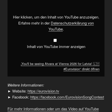
Atvara
at
Vienna
2026
for
Hier klicken, um den Inhalt von YouTube anzuzeigen.
Latvia!
🇱🇻
Erfahre mehr in der
Datenschutzerklärung von
#Eurovision“
YouTube
.
von
YouTube
anzeigen
Inhalt von YouTube immer anzeigen
„You'll be seeing Atvara at Vienna 2026 for Latvia! 🇱🇻
#Eurovision“ direkt öffnen
Weitere Informationen:
► Website:
https://eurovision.tv
► Facebook:
https://facebook.com/EurovisionSongContest
Für mehr Informationen oder um das Video auf YouTube