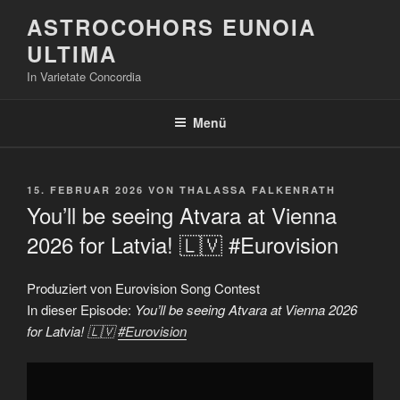
Zum
ASTROCOHORS EUNOIA
Inhalt
ULTIMA
springen
In Varietate Concordia
Menü
VERÖFFENTLICHT
15. FEBRUAR 2026
VON
THALASSA FALKENRATH
AM
You’ll be seeing Atvara at Vienna
2026 for Latvia! 🇱🇻 #Eurovision
Produziert von Eurovision Song Contest
In dieser Episode:
You’ll be seeing Atvara at Vienna 2026
for Latvia! 🇱🇻
#Eurovision
„You'll
be
seeing