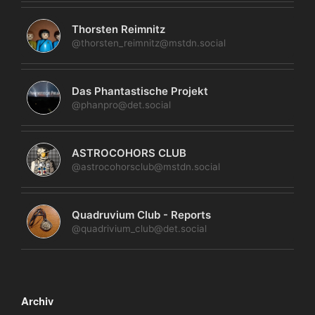
Thorsten Reimnitz
@thorsten_reimnitz@mstdn.social
Das Phantastische Projekt
@phanpro@det.social
ASTROCOHORS CLUB
@astrocohorsclub@mstdn.social
Quadruvium Club - Reports
@quadrivium_club@det.social
Archiv