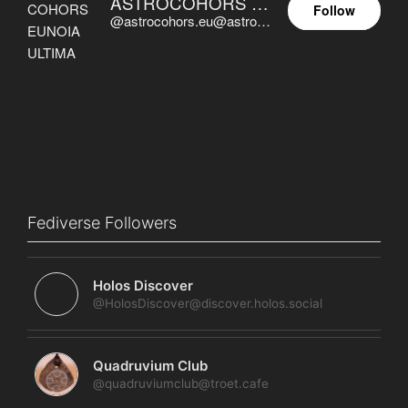
ASTROCOHORS EUNOIA ULTIMA
Follow
@astrocohors.eu@astrocohors.eu
Fediverse Followers
Holos Discover
@HolosDiscover@discover.holos.social
Quadruvium Club
@quadruviumclub@troet.cafe