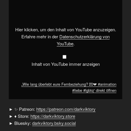
lang
überlebt
eure
Fernbeziehung?
💌
💔
#animation
Hier klicken, um den Inhalt von YouTube anzuzeigen.
#liebe
#lgbtq“
Erfahre mehr in der
Datenschutzerklärung von
von
YouTube
.
YouTube
anzeigen
Inhalt von YouTube immer anzeigen
„Wie lang überlebt eure Fernbeziehung? 💌💔 #animation
#liebe #lgbtq“ direkt öffnen
► ✨ Patreon:
https://patreon.com/darkviktory
► ♦ Store:
https://darkviktory.store
► Bluesky:
darkviktory.bsky.social