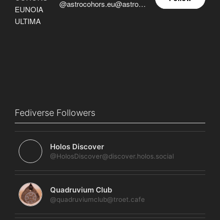
@astrocohors.eu@astrocohors.eu
Fediverse Followers
Holos Discover
@HolosDiscover@discover.holos.social
Quadruvium Club
@quadruviumclub@troet.cafe