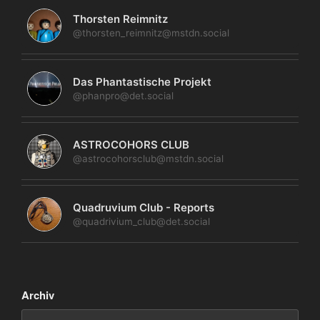
Thorsten Reimnitz
@thorsten_reimnitz@mstdn.social
Das Phantastische Projekt
@phanpro@det.social
ASTROCOHORS CLUB
@astrocohorsclub@mstdn.social
Quadruvium Club - Reports
@quadrivium_club@det.social
Archiv