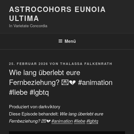
Zum
ASTROCOHORS EUNOIA
Inhalt
ULTIMA
springen
In Varietate Concordia
Menü
VERÖFFENTLICHT
25. FEBRUAR 2026
VON
THALASSA FALKENRATH
AM
Wie lang überlebt eure
Fernbeziehung? 💌💔 #animation
#liebe #lgbtq
Produziert von darkviktory
Diese Episode behandelt:
Wie lang überlebt eure
Fernbeziehung? 💌💔
#animation
#liebe
#lgbtq
„Wie