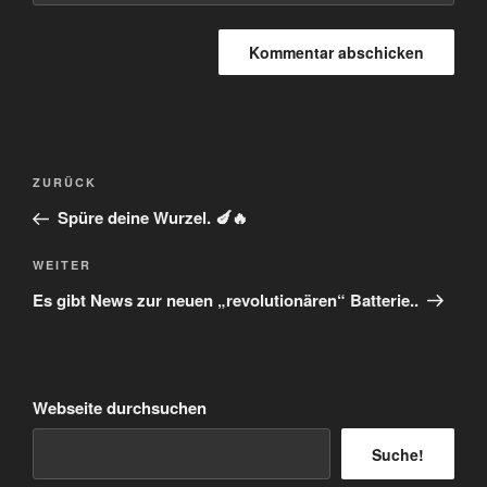
Beitragsnavigation
Vorheriger
ZURÜCK
Beitrag
Spüre deine Wurzel. 🍆🔥
Nächster
WEITER
Beitrag
Es gibt News zur neuen „revolutionären“ Batterie..
Webseite durchsuchen
Suche!